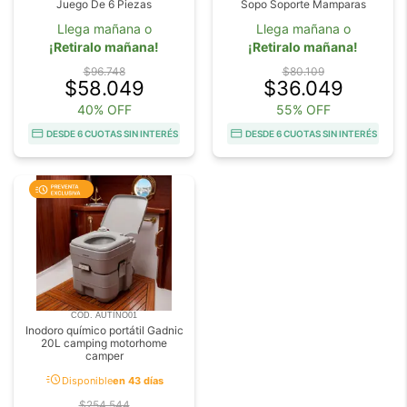
Juego De 6 Piezas
Sopo Soporte Mamparas
Llega mañana o
Llega mañana o
¡Retiralo mañana!
¡Retiralo mañana!
$96.748
$80.109
$58.049
$36.049
40% OFF
55% OFF
DESDE 6 CUOTAS SIN INTERÉS
DESDE 6 CUOTAS SIN INTERÉS
COD. AUTINO01
Inodoro químico portátil Gadnic
20L camping motorhome
camper
acute
Disponible
en 43 días
$254.544