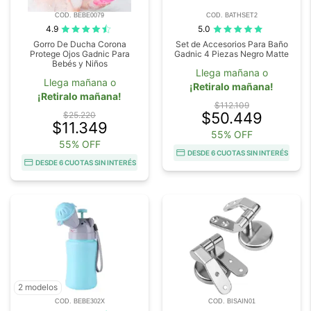
COD. BEBE0079
COD. BATHSET2
4.9
5.0
Gorro De Ducha Corona
Set de Accesorios Para Baño
Protege Ojos Gadnic Para
Gadnic 4 Piezas Negro Matte
Bebés y Niños
Llega mañana o
Llega mañana o
¡Retiralo mañana!
¡Retiralo mañana!
$112.109
$50.449
$25.220
$11.349
55% OFF
55% OFF
DESDE 6 CUOTAS SIN INTERÉS
DESDE 6 CUOTAS SIN INTERÉS
2 modelos
COD. BEBE302X
COD. BISAIN01