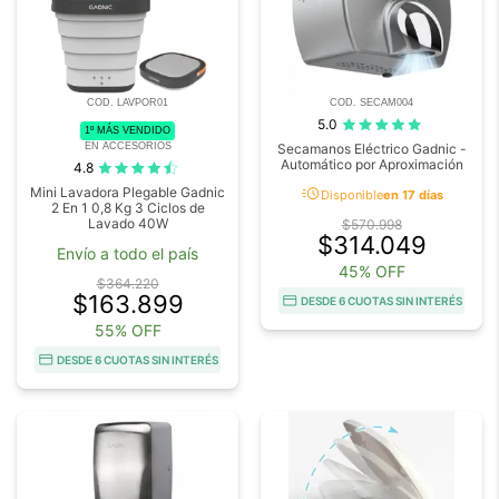
COD. LAVPOR01
COD. SECAM004
5.0
1º MÁS VENDIDO
EN ACCESORIOS
Secamanos Eléctrico Gadnic -
Automático por Aproximación
4.8
acute
Mini Lavadora Plegable Gadnic
Disponible
en 17 días
2 En 1 0,8 Kg 3 Ciclos de
Lavado 40W
$570.998
$314.049
Envío a todo el país
45% OFF
$364.220
$163.899
DESDE 6 CUOTAS SIN INTERÉS
55% OFF
DESDE 6 CUOTAS SIN INTERÉS