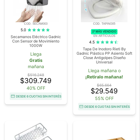
COD. SECAM003
COD. TAPINO05
5.0
1º MÁS VENDIDO
EN ARTÍCULOS
Secamanos Eléctrico Gadnic
Con Sensor de Movimiento
4.5
1000W
Tapa De Inodoro Rieti By
Gadnic Plástico PP Asiento Soft
Llega
Close Antigolpes Diseño
Gratis
Universal
mañana
Llega mañana o
$516.248
¡Retiralo mañana!
$309.749
$65.664
40% OFF
$29.549
DESDE 6 CUOTAS SIN INTERÉS
55% OFF
DESDE 6 CUOTAS SIN INTERÉS