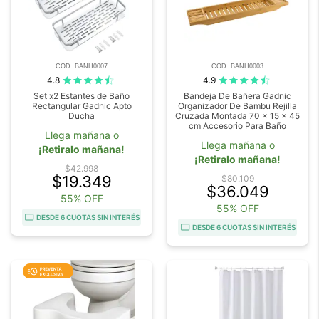
COD. BANH0007
COD. BANH0003
4.8
4.9
Set x2 Estantes de Baño
Bandeja De Bañera Gadnic
Rectangular Gadnic Apto
Organizador De Bambu Rejilla
Ducha
Cruzada Montada 70 x 15 x 45
cm Accesorio Para Baño
Llega mañana o
Llega mañana o
¡Retiralo mañana!
¡Retiralo mañana!
$42.998
$19.349
$80.109
$36.049
55% OFF
55% OFF
DESDE 6 CUOTAS SIN INTERÉS
DESDE 6 CUOTAS SIN INTERÉS