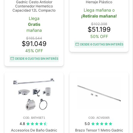
Gadnic Cesto Antiolor
Herraje Plástico
Contenedor Hermetico
Llega mañana o
Capacidad 12L Compacto
¡Retiralo mañana!
Llega
Gratis
$102.398
$51.199
mañana
50% OFF
$165.544
$91.049
DESDE 6 CUOTAS SIN INTERÉS
45% OFF
DESDE 6 CUOTAS SIN INTERÉS
COD. BATHSET1
COD. ACVID005
4.8
5.0
Accesorios De Baño Gadnic
Brazo Tensor 1 Metro Gadnic