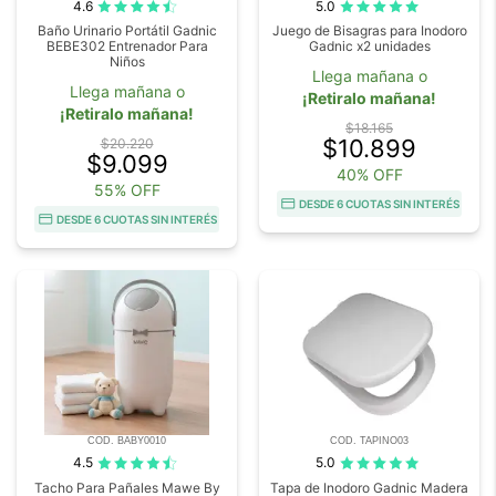
4.6
5.0
Baño Urinario Portátil Gadnic
Juego de Bisagras para Inodoro
BEBE302 Entrenador Para
Gadnic x2 unidades
Niños
Llega mañana o
Llega mañana o
¡Retiralo mañana!
¡Retiralo mañana!
$18.165
$10.899
$20.220
$9.099
40% OFF
55% OFF
DESDE 6 CUOTAS SIN INTERÉS
DESDE 6 CUOTAS SIN INTERÉS
COD. BABY0010
COD. TAPINO03
4.5
5.0
Tacho Para Pañales Mawe By
Tapa de Inodoro Gadnic Madera