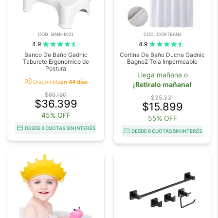
COD. BANHIN01
COD. CORTBAN2
4.9
4.9
Banco De Baño Gadnic
Cortina De Baño Ducha Gadnic
Taburete Ergonomico de
Bagno2 Tela Impermeable
Postura
Llega mañana o
acute
Disponible
en 44 días
¡Retiralo mañana!
$66.180
$35.331
$36.399
$15.899
45% OFF
55% OFF
DESDE 6 CUOTAS SIN INTERÉS
DESDE 6 CUOTAS SIN INTERÉS