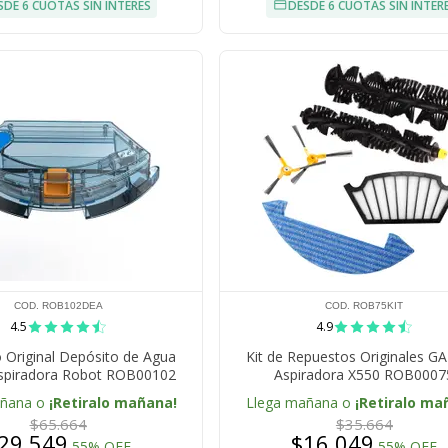
SDE 6 CUOTAS SIN INTERÉS
DESDE 6 CUOTAS SIN INTER
COD. ROB102DEA
COD. ROB75KIT
4.5
4.9
 Original Depósito de Agua
Kit de Repuestos Originales G
spiradora Robot ROB00102
Aspiradora X550 ROB0007
añana o
¡Retiralo mañana!
Llega mañana o
¡Retiralo ma
$65.664
$35.664
29.549
$16.049
55% OFF
55% OFF