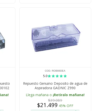
COD. ROB88DEA
5.0
puesto
Repuesto Genuino Deposito de agua de
B00102
Aspiradora GADNIC Z990
ñana!
Llega mañana o
¡Retiralo mañana!
$39.089
$21.499
45% OFF