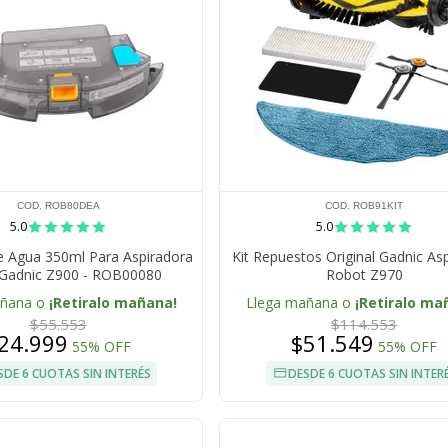
COD. ROB80DEA
COD. ROB91KIT
5.0
5.0
e Agua 350ml Para Aspiradora
Kit Repuestos Original Gadnic As
Gadnic Z900 - ROB00080
Robot Z970
añana o
¡Retiralo mañana!
Llega mañana o
¡Retiralo ma
$55.553
$114.553
24.999
$51.549
55% OFF
55% OFF
SDE 6 CUOTAS SIN INTERÉS
DESDE 6 CUOTAS SIN INTER