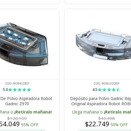
COD. ROB91DEP
COD. ROB102DEP
5.0
4.5
 De Polvo Aspiradora Robot
Depósito para Polvo Gadnic Re
Gadnic Z970
Original Aspiradora Robot RO
añana o
¡Retiralo mañana!
Llega mañana o
¡Retiralo ma
$120.109
$45.498
54.049
$22.749
55% OFF
50% OFF