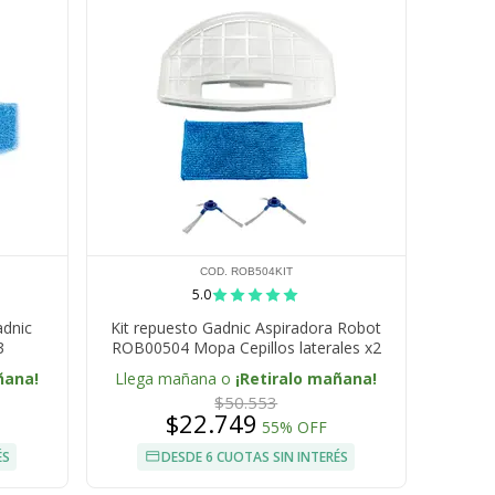
COD. ROB504KIT
5.0
adnic
Kit repuesto Gadnic Aspiradora Robot
3
ROB00504 Mopa Cepillos laterales x2
Filtro
ñana!
Llega mañana o
¡Retiralo mañana!
$50.553
$22.749
55% OFF
ÉS
DESDE 6 CUOTAS SIN INTERÉS