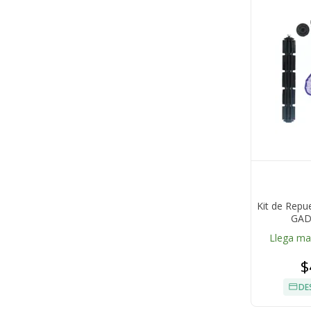
Kit de Repu
GAD
Llega m
$
DE