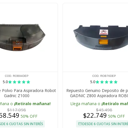
COD. ROB94DEP
COD. ROB76DEP
5.0
5.0
 Polvo Para Aspiradora Robot
Repuesto Genuino Deposito de p
Gadnic Z1000
GADNIC Z800 Aspiradora ROB
añana o
¡Retiralo mañana!
Llega mañana o
¡Retiralo ma
$117.098
$45.498
58.549
$22.749
50% OFF
50% OFF
SDE 6 CUOTAS SIN INTERÉS
DESDE 6 CUOTAS SIN INTER