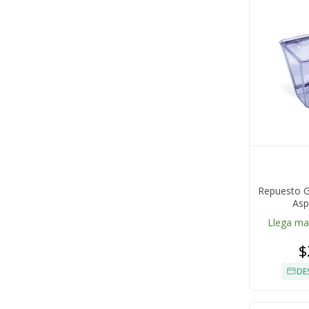
Repuesto G
Asp
Llega m
$
DE