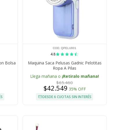
COD. QPELU001
4.8
on Bolsa
Maquina Saca Pelusas Gadnic Pelotitas
Ropa A Pilas
Llega mañana o
¡Retiralo mañana!
$65.460
$42.549
35% OFF
ÉS
DESDE 6 CUOTAS SIN INTERÉS