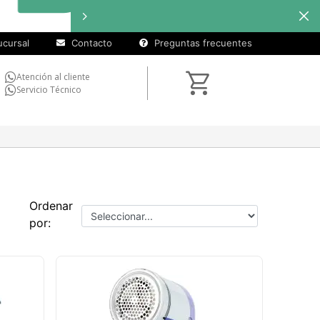
cuotas sin
Hast
interés
en
seleccionados
cursal
Contacto
Preguntas frecuentes
Atención al cliente
Servicio Técnico
Ordenar
por: