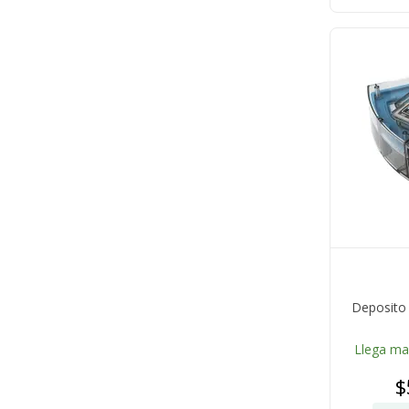
Deposito
Llega m
$