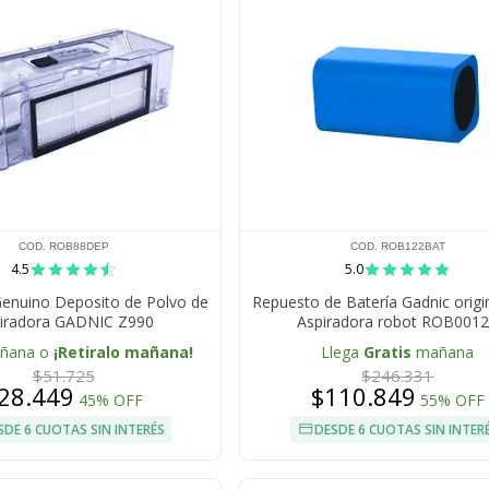
COD. ROB88DEP
COD. ROB122BAT
4.5
5.0
enuino Deposito de Polvo de
Repuesto de Batería Gadnic origi
iradora GADNIC Z990
Aspiradora robot ROB001
añana o
¡Retiralo mañana!
Llega
Gratis
mañana
$51.725
$246.331
28.449
$110.849
45% OFF
55% OFF
SDE 6 CUOTAS SIN INTERÉS
DESDE 6 CUOTAS SIN INTER