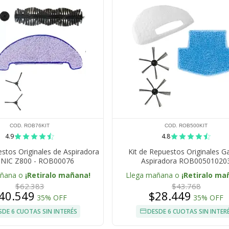
COD. ROB76KIT
COD. ROB500KIT
4.9
4.8
estos Originales de Aspiradora
Kit de Repuestos Originales G
NIC Z800 - ROB00076
Aspiradora ROB00501020
añana o
¡Retiralo mañana!
Llega mañana o
¡Retiralo ma
$62.383
$43.768
40.549
$28.449
35% OFF
35% OFF
SDE 6 CUOTAS SIN INTERÉS
DESDE 6 CUOTAS SIN INTER