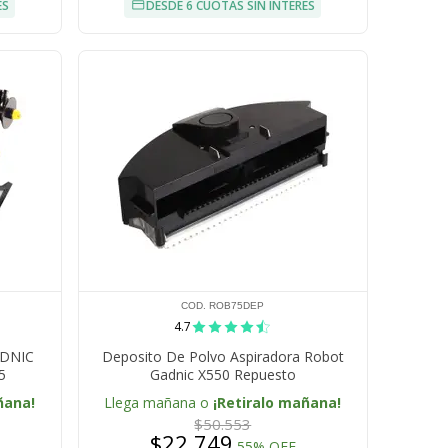
ÉS
DESDE 6 CUOTAS SIN INTERÉS
COD. ROB75DEP
4.7
ADNIC
Deposito De Polvo Aspiradora Robot
5
Gadnic X550 Repuesto
ñana!
Llega mañana o
¡Retiralo mañana!
$50.553
$22.749
55% OFF