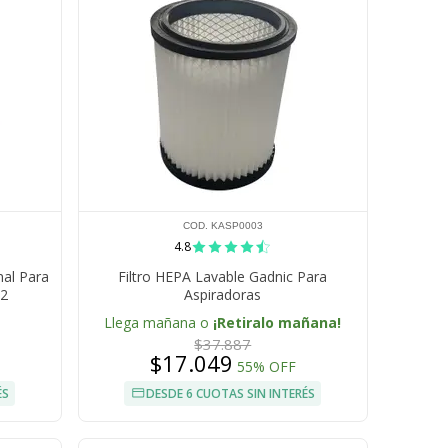
COD. KASP0003
4.8
nal Para
Filtro HEPA Lavable Gadnic Para
22
Aspiradoras
Llega mañana o
¡Retiralo mañana!
$37.887
$17.049
55% OFF
ÉS
DESDE 6 CUOTAS SIN INTERÉS