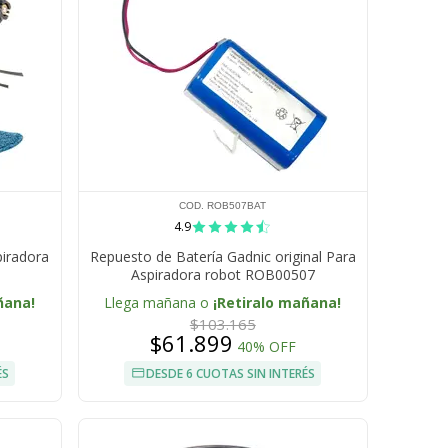
COD. ROB507BAT
4.9
piradora
Repuesto de Batería Gadnic original Para
Aspiradora robot ROB00507
ñana!
Llega mañana o
¡Retiralo mañana!
$103.165
$61.899
40% OFF
ÉS
DESDE 6 CUOTAS SIN INTERÉS