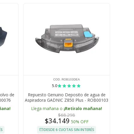
COD. ROB103DEA
5.0
olvo de
Repuesto Genuino Deposito de agua de
00076
Aspiradora GADNIC Z850 Plus - ROB00103
ñana!
Llega mañana o
¡Retiralo mañana!
$68.298
$34.149
50% OFF
ÉS
DESDE 6 CUOTAS SIN INTERÉS