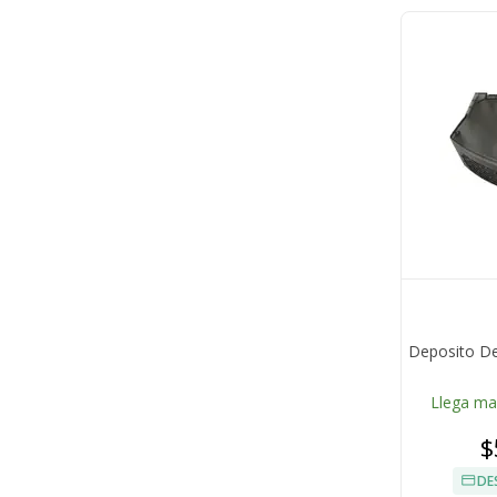
Deposito De
Llega m
$
DE