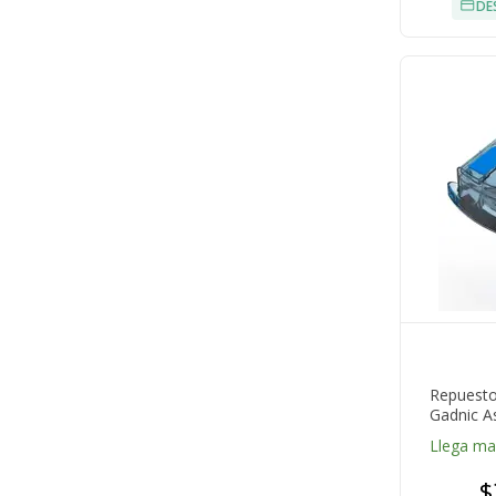
DE
Repuesto
Gadnic A
Llega m
$