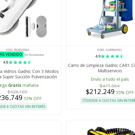
COD. ROBVID01
COD. CARRO001
MÁS VENDIDO
En Accesorios
4.9
4.8
Carro de Limpieza Gadnic CAR1 C
Multiservicio
a Vidrios Gadnic Con 3 Modos
a Super Succión Pulverización
Envío a todo el país
lega
Gratis
mañana
$471.664
$212.249
$526.109
55% OFF
236.749
55% OFF
DESDE 6 CUOTAS SIN INTER
SDE 6 CUOTAS SIN INTERÉS