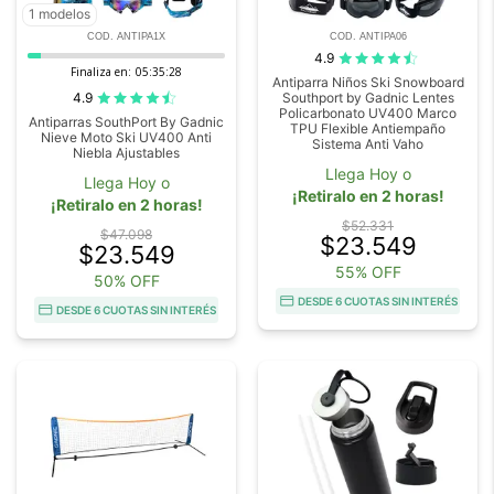
1 modelos
COD. ANTIPA1X
COD. ANTIPA06
4.9
Finaliza en:
05:35:27
Antiparra Niños Ski Snowboard
4.9
Southport by Gadnic Lentes
Policarbonato UV400 Marco
Antiparras SouthPort By Gadnic
TPU Flexible Antiempaño
Nieve Moto Ski UV400 Anti
Sistema Anti Vaho
Niebla Ajustables
Llega Hoy o
Llega Hoy o
¡Retiralo en 2 horas!
¡Retiralo en 2 horas!
$52.331
$47.098
$23.549
$23.549
55% OFF
50% OFF
DESDE 6 CUOTAS SIN INTERÉS
DESDE 6 CUOTAS SIN INTERÉS