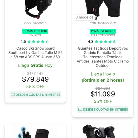
3 modelos
COD. SPO00010
COD. MOTOGLO1X
1º MÁS VENDIDO
1º MÁS VENDIDO
EN KITS
EN ACCESORIOS
4.5
4.8
Casco Ski Snowboard
Guantes Tacticos Deportivos
Southport by Gadnic Talle M 55
Gadnic Pantalla Táctil
a 58 cm ABS EPS Ajuste 360
Touchscreen Termicos
Antideslizantes Moto Ciclismo
Llega
Gratis
Hoy
Outdoor
$177.442
Llega Hoy o
$79.849
¡Retiralo en 2 horas!
55% OFF
$24.664
$11.099
DESDE 6 CUOTAS SIN INTERÉS
55% OFF
DESDE 6 CUOTAS SIN INTERÉS