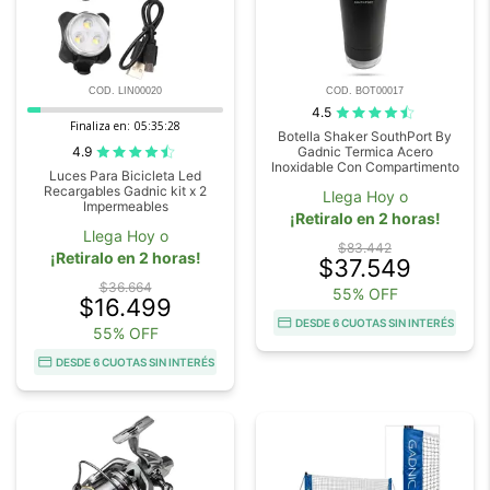
COD. LIN00020
COD. BOT00017
4.5
Finaliza en:
05:35:27
Botella Shaker SouthPort By
4.9
Gadnic Termica Acero
Inoxidable Con Compartimento
Luces Para Bicicleta Led
Recargables Gadnic kit x 2
Llega Hoy o
Impermeables
¡Retiralo en 2 horas!
Llega Hoy o
$83.442
¡Retiralo en 2 horas!
$37.549
$36.664
55% OFF
$16.499
DESDE 6 CUOTAS SIN INTERÉS
55% OFF
DESDE 6 CUOTAS SIN INTERÉS