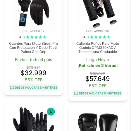
COD. MOGL001X
COD. ACCMOT01
4.8
4.8
Guantes Para Moto Street Pro
Calienta Puños Para Moto
Con Protección Y Dedo Táctil
Gadnic CPM350-ADV
Palma Con Grip
Temperatura Graduable
Envío a todo el país
Llega Hoy o
¡Retiralo en 2 horas!
$73.331
$32.999
$128.109
$57.649
55% OFF
55% OFF
DESDE 6 CUOTAS SIN INTERÉS
DESDE 6 CUOTAS SIN INTERÉS