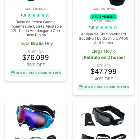
COD. FISH0030
COD. ANTIPA04
4.9
1º MÁS VENDIDO
EN ANTIPARRAS
Bolso de Pesca Gadnic
Impermeable Correa Ajustable
4.9
12L Tejido Antidesgarro Con
Antiparras Ski Snowboard
Base Rigida
SouthPort by Gadnic UV400
Anti Niebla
Llega
Gratis
Hoy
Llega Hoy o
$169.109
$76.099
¡Retiralo en 2 horas!
55% OFF
$79.665
$47.799
DESDE 6 CUOTAS SIN INTERÉS
40% OFF
DESDE 6 CUOTAS SIN INTERÉS