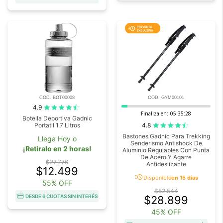
COD. BOT00008
COD. GYM00101
4.9
Finaliza en:
05:35:27
Botella Deportiva Gadnic
4.8
Portatil 1.7 Litros
Bastones Gadnic Para Trekking
Llega Hoy o
Senderismo Antishock De
¡Retiralo en 2 horas!
Aluminio Regulables Con Punta
De Acero Y Agarre
$27.776
Antideslizante
$12.499
acute
Disponible
en 15 días
55% OFF
$52.544
DESDE 6 CUOTAS SIN INTERÉS
$28.899
45% OFF