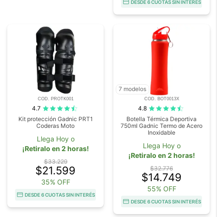
DESDE 6 CUOTAS SIN INTERÉS
7 modelos
COD. PROTK001
COD. BOT0013X
4.7
4.8
Kit protección Gadnic PRT1
Botella Térmica Deportiva
Coderas Moto
750ml Gadnic Termo de Acero
Inoxidable
Llega Hoy o
Llega Hoy o
¡Retiralo en 2 horas!
¡Retiralo en 2 horas!
$33.229
$21.599
$32.776
$14.749
35% OFF
55% OFF
DESDE 6 CUOTAS SIN INTERÉS
DESDE 6 CUOTAS SIN INTERÉS