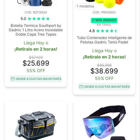
1 modelos
COD. BOT00018
COD. PRES001X
5.0
1º MÁS VENDIDO
EN TENIS,
Botella Termica Southport by
Gadnic 1 Litro Acero Inoxidable
4.8
Doble Capa Tres Tapas
Tubo Contenedor Inteligente de
Pelotas Gadnic Tenis Padel
Llega Hoy o
¡Retiralo en 2 horas!
Llega Hoy o
¡Retiralo en 2 horas!
$57.109
$25.699
$85.998
$38.699
55% OFF
55% OFF
DESDE 6 CUOTAS SIN INTERÉS
DESDE 6 CUOTAS SIN INTERÉS