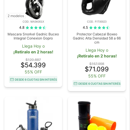
2 modelos
COD. MASK001X
COD. FIT00023
4.8
4.5
Mascara Snorkel Gadnic Buceo
Protector Cabezal Boxeo
Integral Conexion Gopro
Gadnic Alta Densidad 58 a 66
cm
Llega Hoy o
Llega Hoy o
¡Retiralo en 2 horas!
¡Retiralo en 2 horas!
$120.887
$54.399
$157.998
$71.099
55% OFF
55% OFF
DESDE 6 CUOTAS SIN INTERÉS
DESDE 6 CUOTAS SIN INTERÉS