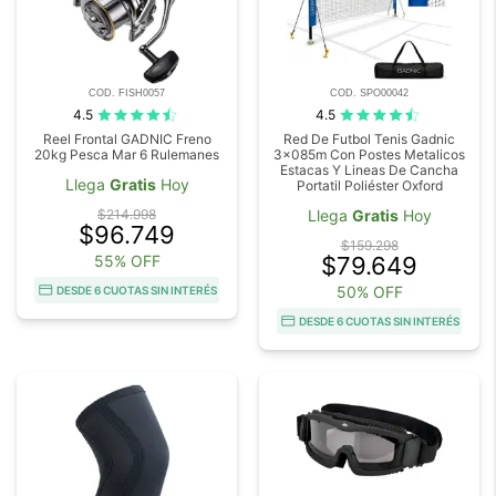
COD. FISH0057
COD. SPO00042
4.5
4.5
Reel Frontal GADNIC Freno
Red De Futbol Tenis Gadnic
20kg Pesca Mar 6 Rulemanes
3x085m Con Postes Metalicos
Estacas Y Lineas De Cancha
Llega
Gratis
Hoy
Portatil Poliéster Oxford
$214.998
Llega
Gratis
Hoy
$96.749
$159.298
55% OFF
$79.649
50% OFF
DESDE 6 CUOTAS SIN INTERÉS
DESDE 6 CUOTAS SIN INTERÉS