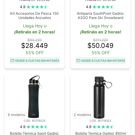
4.9
4.8
Kit Accesorios De Pesca 150
Antiparra SouthPrort Gadnic
Unidades Anzuelos
A3GO Para Ski Snowboard
Llega Hoy o
Llega Hoy o
¡Retiralo en 2 horas!
¡Retiralo en 2 horas!
$63.220
$111.220
$28.449
$50.049
55% OFF
55% OFF
DESDE 6 CUOTAS SIN INTERÉS
DESDE 6 CUOTAS SIN INTERÉS
6 modelos
2 modelos
COD. BOT0012X
COD. BOT0011X
4.9
4.9
Botella Térmica Sport Gadnic
Botella Termica Gadnic 850ml