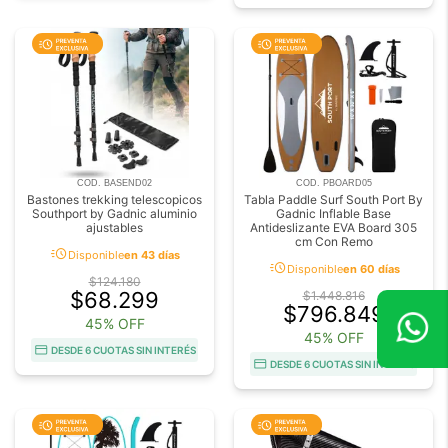
COD. BASEND02
COD. PBOARD05
Bastones trekking telescopicos
Tabla Paddle Surf South Port By
Southport by Gadnic aluminio
Gadnic Inflable Base
ajustables
Antideslizante EVA Board 305
cm Con Remo
acute
Disponible
en 43 días
acute
Disponible
en 60 días
$124.180
$68.299
$1.448.816
$796.849
45% OFF
45% OFF
DESDE 6 CUOTAS SIN INTERÉS
DESDE 6 CUOTAS SIN INTERÉS