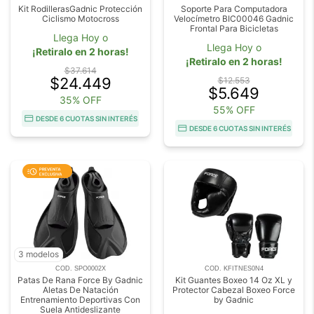
Kit RodillerasGadnic Protección
Soporte Para Computadora
Ciclismo Motocross
Velocímetro BIC00046 Gadnic
Frontal Para Bicicletas
Llega Hoy o
Llega Hoy o
¡Retiralo en 2 horas!
¡Retiralo en 2 horas!
$37.614
$24.449
$12.553
$5.649
35% OFF
55% OFF
DESDE 6 CUOTAS SIN INTERÉS
DESDE 6 CUOTAS SIN INTERÉS
3 modelos
COD. SPO0002X
COD. KFITNES0N4
Patas De Rana Force By Gadnic
Kit Guantes Boxeo 14 Oz XL y
Aletas De Natación
Protector Cabezal Boxeo Force
Entrenamiento Deportivas Con
by Gadnic
Suela Antideslizante