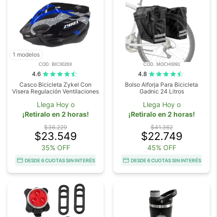
1 modelos
COD. BIC0026X
COD. MOCH0091
4.6
4.8
Casco Bicicleta Zykel Con
Bolso Alforja Para Bicicleta
Visera Regulación Ventilaciones
Gadnic 24 Litros
Llega Hoy o
Llega Hoy o
¡Retiralo en 2 horas!
¡Retiralo en 2 horas!
$36.229
$41.362
$23.549
$22.749
35% OFF
45% OFF
DESDE 6 CUOTAS SIN INTERÉS
DESDE 6 CUOTAS SIN INTERÉS