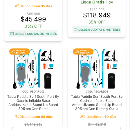
Llega
Gratis
Hoy
acute
Disponible
en 35 días
$182.998
$118.949
$69.998
$45.499
35% OFF
35% OFF
DESDE 6 CUOTAS SIN INTERÉS
DESDE 6 CUOTAS SIN INTERÉS
COD. PBOARD03
COD. PBOARD03
Tabla Paddle Surf South Port By
Tabla Paddle Surf South Port By
Gadnic Inflable Base
Gadnic Inflable Base
Antideslizante Stand Up Board
Antideslizante Stand Up Board
305 cm Con Remo
305 cm Con Remo y Quilla
acute
acute
Disponible
en 60 días
Disponible
en 60 días
$1.448.816
$1.448.816
$796.849
$796.849