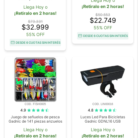
Llega Hoy o
¡Retiralo en 2 horas!
Llega Hoy o
¡Retiralo en 2 horas!
$50.553
$22.749
$73.331
$32.999
55% OFF
55% OFF
DESDE 6 CUOTAS SIN INTERÉS
DESDE 6 CUOTAS SIN INTERÉS
COD. FISH0005
COD. LIN00016
4.9
4.8
Juego de señuelos de pesca
Luces Led Para Bicicletas
Gadnic de 141 piezas anzuelos
Gadnic GDNL16 USB
Llega Hoy o
Llega Hoy o
¡Retiralo en 2 horas!
¡Retiralo en 2 horas!