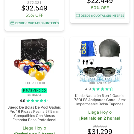
$22.449
$72.331
$32.549
50% OFF
55% OFF
DESDE 6 CUOTAS SIN INTERÉS
DESDE 6 CUOTAS SIN INTERÉS
COD. POOL0001
COD. ANTNAT02
4.9
1º MÁS VENDIDO
EN BOLAS
Kit de Natación 5 en 1 Gadnic
78OLE8 Antiparras Gorra Látex
4.9
Impermeable Bolsa Tapones
Juego De Bolas De Pool Gadnic
Pro 16 Piezas Resina 57.5 mm
Llega Hoy o
Compatibles Con Mesas
¡Retiralo en 2 horas!
Estandar Peso Profesional
$69.553
Llega Hoy o
$31.299
¡Retiralo en 2 horas!