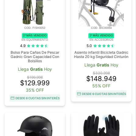
COD. FISH0052
COD. BIC00064
1º MÁS VENDIDO
1º MÁS VENDIDO
EN EQUIPAMIENTO
EN ACCESORIOS
4.9
5.0
Bolso Para Cañas De Pescar
Asiento infantil Bicicleta Gadnic
Gadnic Gran Capacidad Con
Hasta 20 kg Seguridad Cinturón
Bolsillos
Llega
Gratis
Hoy
Llega
Gratis
Hoy
$330.998
$148.949
$199.998
$129.999
55% OFF
35% OFF
DESDE 6 CUOTAS SIN INTERÉS
DESDE 6 CUOTAS SIN INTERÉS