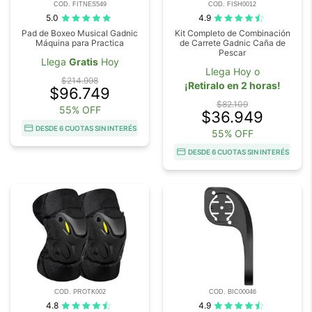
COD. FITNES549
COD. FISH0012
5.0
4.9
Pad de Boxeo Musical Gadnic
Kit Completo de Combinación
Máquina para Practica
de Carrete Gadnic Caña de
Pescar
Llega
Gratis
Hoy
Llega Hoy o
$214.998
¡Retiralo en 2 horas!
$96.749
$82.109
55% OFF
$36.949
DESDE 6 CUOTAS SIN INTERÉS
55% OFF
DESDE 6 CUOTAS SIN INTERÉS
COD. PROTK002
COD. BIC00046
4.8
4.9