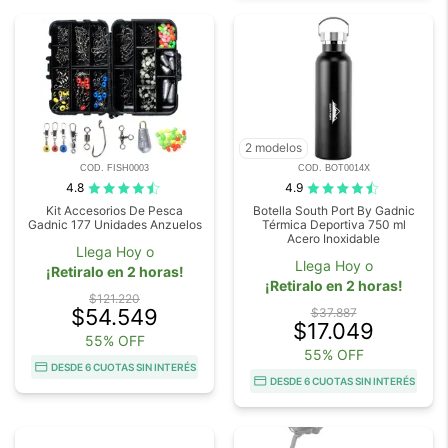
2 modelos
COD. FISH0003
COD. BOT0014X
4.8
4.9
Kit Accesorios De Pesca
Botella South Port By Gadnic
Gadnic 177 Unidades Anzuelos
Térmica Deportiva 750 ml
Acero Inoxidable
Llega Hoy o
Llega Hoy o
¡Retiralo en 2 horas!
¡Retiralo en 2 horas!
$121.220
$54.549
$37.887
$17.049
55% OFF
55% OFF
DESDE 6 CUOTAS SIN INTERÉS
DESDE 6 CUOTAS SIN INTERÉS