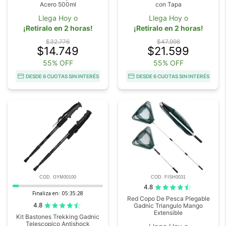
Acero 500ml
con Tapa
Llega Hoy o
Llega Hoy o
¡Retiralo en 2 horas!
¡Retiralo en 2 horas!
$32.776
$47.998
$14.749
$21.599
55% OFF
55% OFF
DESDE 6 CUOTAS SIN INTERÉS
DESDE 6 CUOTAS SIN INTERÉS
COD. GYM00100
COD. FISH0031
4.8
Finaliza en:
05:35:27
Red Copo De Pesca Plegable
4.8
Gadnic Triangulo Mango
Extensible
Kit Bastones Trekking Gadnic
Telescopico Antishock