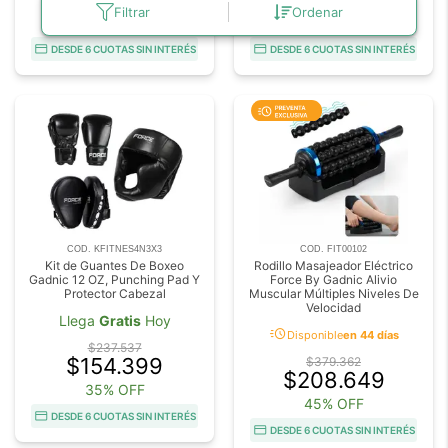
Filtrar
Ordenar
45% OFF
45% OFF
DESDE 6 CUOTAS SIN INTERÉS
DESDE 6 CUOTAS SIN INTERÉS
COD. KFITNES4N3X3
COD. FIT00102
Kit de Guantes De Boxeo
Rodillo Masajeador Eléctrico
Gadnic 12 OZ, Punching Pad Y
Force By Gadnic Alivio
Protector Cabezal
Muscular Múltiples Niveles De
Velocidad
Llega
Gratis
Hoy
acute
Disponible
en 44 días
$237.537
$154.399
$379.362
$208.649
35% OFF
45% OFF
DESDE 6 CUOTAS SIN INTERÉS
DESDE 6 CUOTAS SIN INTERÉS