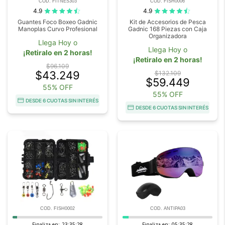
COD. FITNES303
COD. FISH0006
4.9
4.9
Guantes Foco Boxeo Gadnic
Kit de Accesorios de Pesca
Manoplas Curvo Profesional
Gadnic 168 Piezas con Caja
Organizadora
Llega Hoy o
Llega Hoy o
¡Retiralo en 2 horas!
¡Retiralo en 2 horas!
$96.109
$43.249
$132.109
$59.449
55% OFF
55% OFF
DESDE 6 CUOTAS SIN INTERÉS
DESDE 6 CUOTAS SIN INTERÉS
COD. FISH0002
COD. ANTIPA03
Finaliza en:
23:35:27
Finaliza en:
05:35:27