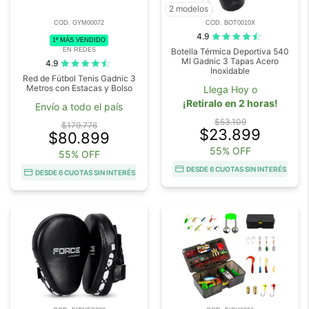
2 modelos
COD. GYM00072
COD. BOT0010X
4.9
1º MÁS VENDIDO
EN REDES
Botella Térmica Deportiva 540
Ml Gadnic 3 Tapas Acero
4.9
Inoxidable
Red de Fútbol Tenis Gadnic 3
Metros con Estacas y Bolso
Llega Hoy o
¡Retiralo en 2 horas!
Envío a todo el país
$53.109
$179.776
$23.899
$80.899
55% OFF
55% OFF
DESDE 6 CUOTAS SIN INTERÉS
DESDE 6 CUOTAS SIN INTERÉS