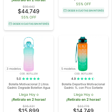
55% OFF
$99.442
$44.749
DESDE 6 CUOTAS SIN INTERÉS
55% OFF
DESDE 6 CUOTAS SIN INTERÉS
3 modelos
5 modelos
COD. BOTLL15X
COD. BOTLL06X
5.0
4.9
Botella Motivacional 2 Litros
Botella Deportiva Motivacional
Gadnic Degrade Botellon Agua
Gadnic 1L con Pico Sorbete
Llega Hoy o
Llega Hoy o
¡Retiralo en 2 horas!
¡Retiralo en 2 horas!
$35.331
$32.776
$15.899
$14.749