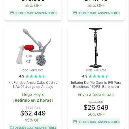
55% OFF
55% OFF
DESDE 6 CUOTAS SIN INTERÉS
DESDE 6 CUOTAS SIN INTERÉS
COD. ANCLA001
COD. INFLA005
4.9
4.9
Kit Fondeo Ancla Cabo Gadnic
Inflador De Pie Gadnic IF5 Para
NAU01 Juego de Anclaje
Bicicletas 160PSI Barómetro
Llega Hoy o
Envío a todo el país
¡Retiralo en 2 horas!
$53.098
$26.549
$113.544
$62.449
50% OFF
45% OFF
DESDE 6 CUOTAS SIN INTERÉS
DESDE 6 CUOTAS SIN INTERÉS