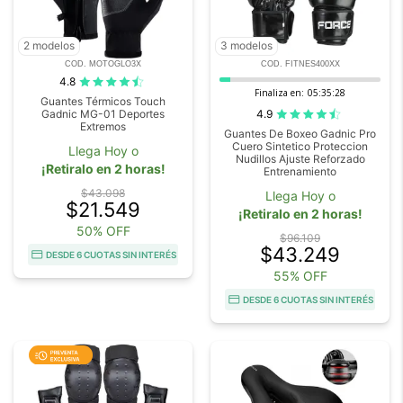
2 modelos
3 modelos
COD. MOTOGLO3X
COD. FITNES400XX
4.8
Finaliza en:
05:35:27
Guantes Térmicos Touch
4.9
Gadnic MG-01 Deportes
Extremos
Guantes De Boxeo Gadnic Pro
Cuero Sintetico Proteccion
Llega Hoy o
Nudillos Ajuste Reforzado
¡Retiralo en 2 horas!
Entrenamiento
$43.098
Llega Hoy o
$21.549
¡Retiralo en 2 horas!
50% OFF
$96.109
$43.249
DESDE 6 CUOTAS SIN INTERÉS
55% OFF
DESDE 6 CUOTAS SIN INTERÉS