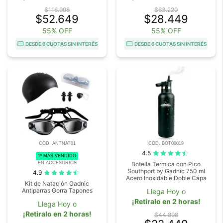
$116.998
$63.220
$52.649
$28.449
55% OFF
55% OFF
DESDE 6 CUOTAS SIN INTERÉS
DESDE 6 CUOTAS SIN INTERÉS
COD. ANTNAT01
COD. BOT00019
4.5
1º MÁS VENDIDO
EN ACCESORIOS
Botella Termica con Pico
Southport by Gadnic 750 ml
4.9
Acero Inoxidable Doble Capa
Kit de Natación Gadnic
Antiparras Gorra Tapones
Llega Hoy o
¡Retiralo en 2 horas!
Llega Hoy o
¡Retiralo en 2 horas!
$44.898