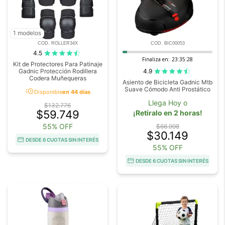
1 modelos
COD. ROLLER34X
COD. BIC00053
4.5
Finaliza en:
23:35:27
Kit de Protectores Para Patinaje
4.9
Gadnic Protección Rodillera
Codera Muñequeras
Asiento de Bicicleta Gadnic Mtb
Suave Cómodo Anti Prostático
acute
Disponible
en 44 días
Llega Hoy o
$132.776
$59.749
¡Retiralo en 2 horas!
55% OFF
$66.998
$30.149
DESDE 6 CUOTAS SIN INTERÉS
55% OFF
DESDE 6 CUOTAS SIN INTERÉS