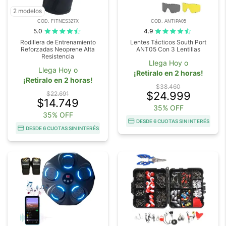
2 modelos
COD. FITNES327X
COD. ANTIPA05
5.0
4.9
Rodillera de Entrenamiento
Lentes Tácticos South Port
Reforzadas Neoprene Alta
ANT05 Con 3 Lentillas
Resistencia
Llega Hoy o
Llega Hoy o
¡Retiralo en 2 horas!
¡Retiralo en 2 horas!
$38.460
$24.999
$22.691
$14.749
35% OFF
35% OFF
DESDE 6 CUOTAS SIN INTERÉS
DESDE 6 CUOTAS SIN INTERÉS