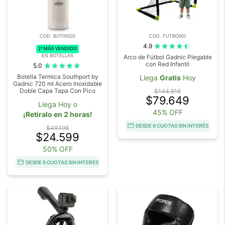
COD. BOT00020
COD. FUTBO001
4.9
1º MÁS VENDIDO
EN BOTELLAS
Arco de Fútbol Gadnic Plegable
con Red Infantil
5.0
Botella Termica Southport by
Llega
Gratis
Hoy
Gadnic 720 ml Acero Inoxidable
Doble Capa Tapa Con Pico
$144.816
$79.649
Llega Hoy o
45% OFF
¡Retiralo en 2 horas!
DESDE 6 CUOTAS SIN INTERÉS
$49.198
$24.599
50% OFF
DESDE 6 CUOTAS SIN INTERÉS