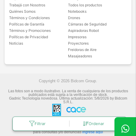
Trabajá con Nosotros
Todos los productos
Quiénes Somos
Notebooks
Términos y Condiciones
Drones
Políticas de Garantía
Cámaras de Seguridad
Términos y Promociones
Aspiradoras Robot
Políticas de Privacidad
Impresoras
Noticias
Proyectores
Freidoras de Aire
Masajeadores
Copyright © 2026 Bidcom Group.
Las fotos son a modo ilustrativo. La venta de cualquiera de los productos
publicados está sujeta a la verificación de stock.
Gadnic Tecnología novedosa.
Última actualización:
5/8/2026
by
Bidcom
S.R.L.
Filtrar
Ordenar
Botón de arrepentimiento
Defensa de las y los Consumidores
para consultas y/o denuncias
ingrese aquí