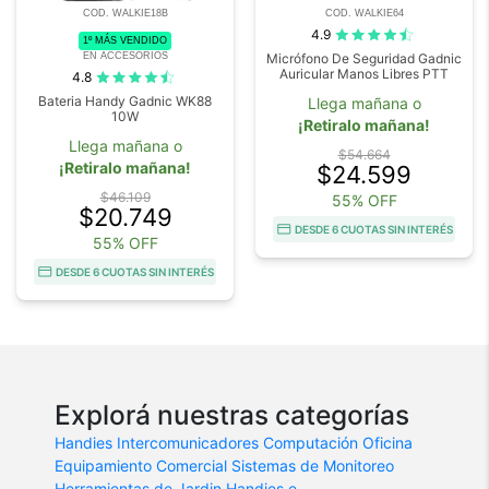
COD. WALKIE18B
COD. WALKIE64
4.9
1º MÁS VENDIDO
EN ACCESORIOS
Micrófono De Seguridad Gadnic
Auricular Manos Libres PTT
4.8
Bateria Handy Gadnic WK88
Llega mañana o
10W
¡Retiralo mañana!
Llega mañana o
$54.664
¡Retiralo mañana!
$24.599
$46.109
55% OFF
$20.749
DESDE 6 CUOTAS SIN INTERÉS
55% OFF
DESDE 6 CUOTAS SIN INTERÉS
Explorá nuestras categorías
Handies
Intercomunicadores
Computación
Oficina
Equipamiento Comercial
Sistemas de Monitoreo
Herramientas de Jardin
Handies e