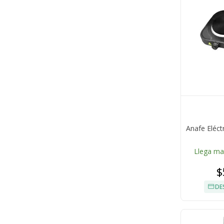
Anafe Eléct
Llega m
$
DE