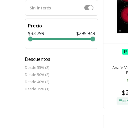
Sin interés
Precio
$33.799
$295.949
1º
Descuentos
Anafe Vi
Desde 55% (2)
E
Desde 50% (2)
Desde 40% (2)
Desde 35% (1)
$
DE