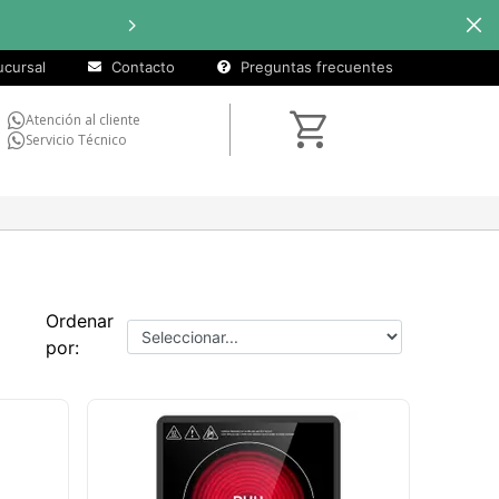
Hasta
18 
cursal
Contacto
Preguntas frecuentes
Atención al cliente
Servicio Técnico
Ordenar
por: