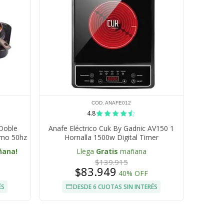
COD. ANAFE012
4.8
 Doble
Anafe Eléctrico Cuk By Gadnic AV150 1
umo 50hz
Hornalla 1500w Digital Timer
ñana!
Llega
Gratis
mañana
$139.915
$83.949
40% OFF
ÉS
DESDE 6 CUOTAS SIN INTERÉS