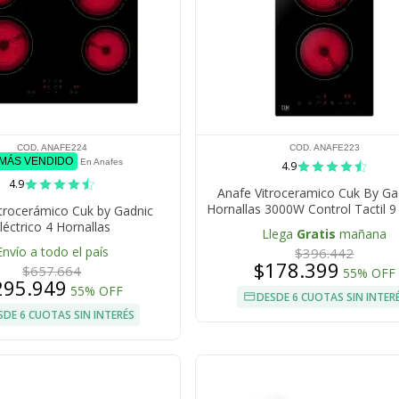
COD. ANAFE224
COD. ANAFE223
 MÁS VENDIDO
En Anafes
4.9
4.9
Anafe Vitroceramico Cuk By Ga
Hornallas 3000W Control Tactil 9
trocerámico Cuk by Gadnic
Temporizador Bloqueo Infan
léctrico 4 Hornallas
Llega
Gratis
mañana
Envío a todo el país
$396.442
$178.399
$657.664
55% OFF
295.949
55% OFF
DESDE 6 CUOTAS SIN INTER
SDE 6 CUOTAS SIN INTERÉS