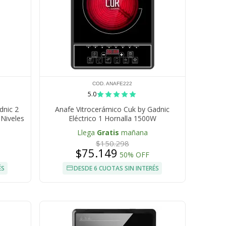
COD. ANAFE222
5.0
dnic 2
Anafe Vitrocerámico Cuk by Gadnic
 Niveles
Eléctrico 1 Hornalla 1500W
til
Llega
Gratis
mañana
$150.298
$75.149
50% OFF
ÉS
DESDE 6 CUOTAS SIN INTERÉS