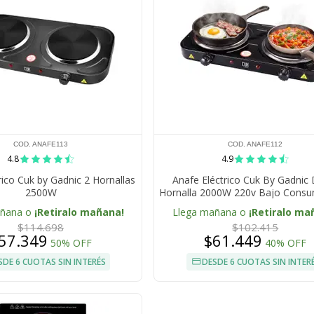
COD. ANAFE113
COD. ANAFE112
4.8
4.9
rico Cuk by Gadnic 2 Hornallas
Anafe Eléctrico Cuk By Gadnic
2500W
Hornalla 2000W 220v Bajo Cons
añana o
¡Retiralo mañana!
Llega mañana o
¡Retiralo ma
$114.698
$102.415
57.349
$61.449
50% OFF
40% OFF
SDE 6 CUOTAS SIN INTERÉS
DESDE 6 CUOTAS SIN INTER