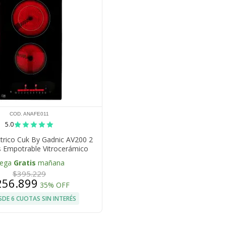
COD. ANAFE011
5.0
ctrico Cuk By Gadnic AV200 2
s Empotrable Vitrocerámico
0w Panel Touch Timer
lega
Gratis
mañana
$395.229
256.899
35% OFF
SDE 6 CUOTAS SIN INTERÉS