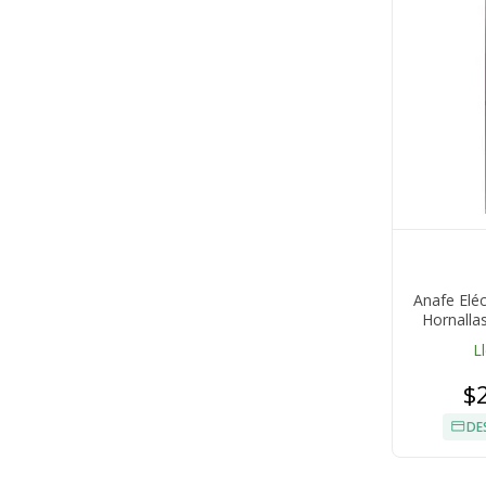
Anafe Elé
Hornalla
320
L
$
DE