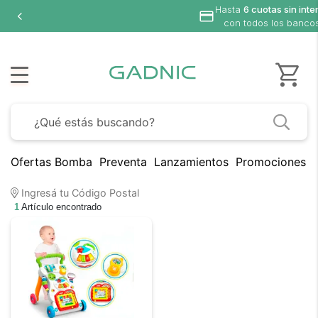
Hasta
6 cuotas sin inte
con todos los banco
Ofertas Bomba
Preventa
Lanzamientos
Promociones B
Ingresá tu Código Postal
1
Artículo encontrado