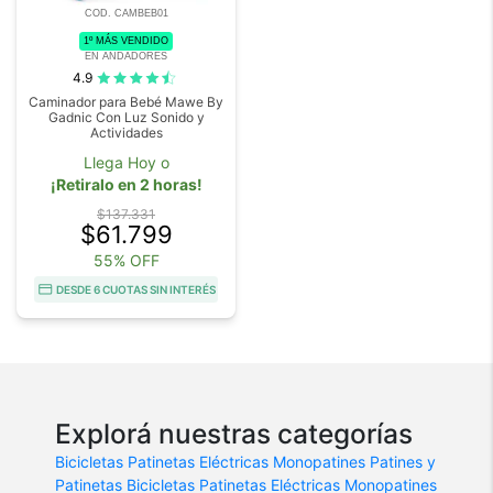
COD. CAMBEB01
1º MÁS VENDIDO
EN ANDADORES
4.9
Caminador para Bebé Mawe By
Gadnic Con Luz Sonido y
Actividades
Llega Hoy o
¡Retiralo en 2 horas!
$137.331
$61.799
55% OFF
DESDE 6 CUOTAS SIN INTERÉS
Explorá nuestras categorías
Bicicletas
Patinetas Eléctricas
Monopatines
Patines y
Patinetas
Bicicletas
Patinetas Eléctricas
Monopatines