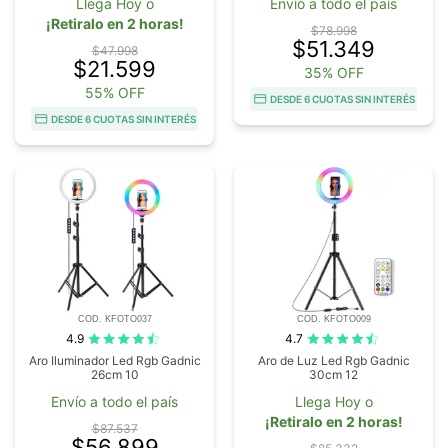
Llega Hoy o
Envío a todo el país
¡Retiralo en 2 horas!
$78.998
$51.349
$47.998
$21.599
35% OFF
55% OFF
DESDE 6 CUOTAS SIN INTERÉS
DESDE 6 CUOTAS SIN INTERÉS
COD. KFOTO037
COD. KFOTO009
4.9
4.7
Aro Iluminador Led Rgb Gadnic
Aro de Luz Led Rgb Gadnic
26cm 10
30cm 12
Envío a todo el país
Llega Hoy o
¡Retiralo en 2 horas!
$87.537
$56.899