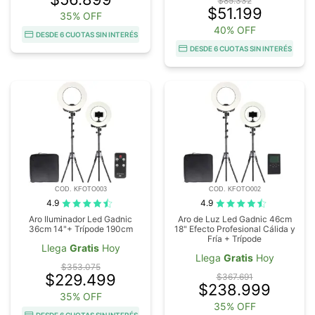
$85.332
$51.199
35% OFF
40% OFF
DESDE 6 CUOTAS SIN INTERÉS
DESDE 6 CUOTAS SIN INTERÉS
COD. KFOTO003
COD. KFOTO002
4.9
4.9
Aro Iluminador Led Gadnic
Aro de Luz Led Gadnic 46cm
36cm 14"+ Trípode 190cm
18" Efecto Profesional Cálida y
Fría + Trípode
Llega
Gratis
Hoy
Llega
Gratis
Hoy
$353.075
$229.499
$367.691
$238.999
35% OFF
35% OFF
DESDE 6 CUOTAS SIN INTERÉS