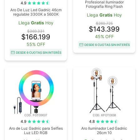
Profesional Iluminador
4.9
Fotografía Ring Flash
Aro De Luz Led Gadnic 46cm
regulable 3300K a 5600K
Llega
Gratis
Hoy
Llega
Gratis
Hoy
$260.725
$143.399
$369.331
$166.199
45% OFF
55% OFF
DESDE 6 CUOTAS SIN INTERÉS
DESDE 6 CUOTAS SIN INTERÉS
COD. FOTO0037
COD. KFOTO038
4.9
4.8
Aro de Luz Gadnic para Selfies
Aro Iluminador Led Gadnic
Luz LED RGB
26cm 10