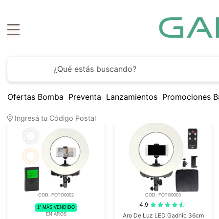
H
Ofertas Bomba
Preventa
Lanzamientos
Promociones B
8
Artículos encontrados
Ingresá tu Código Postal
COD. FOTO0002
COD. FOTO0003
4.9
1º MÁS VENDIDO
EN AROS
Aro De Luz LED Gadnic 36cm