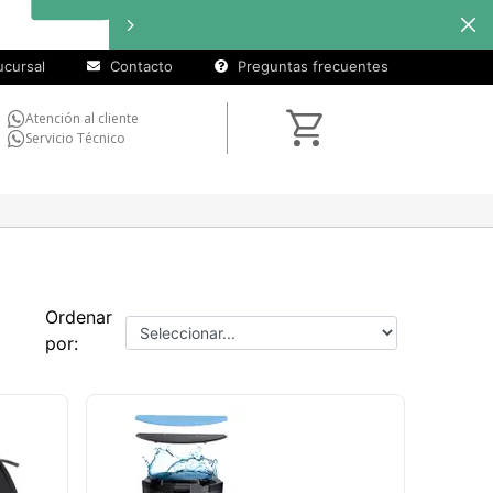
cuotas sin
Hasta
12 
interés
en
seleccionados
cursal
Contacto
Preguntas frecuentes
Atención al cliente
Servicio Técnico
Ordenar
por: