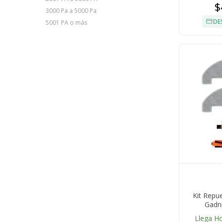
$
3000 Pa a 5000 Pa
DE
5001 PA o más
Kit Repu
Gadn
Llega H