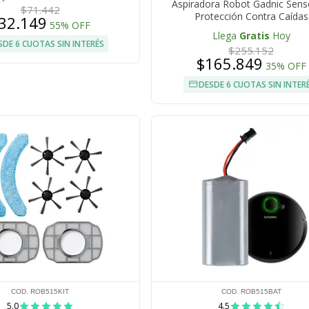
Aspiradora Robot Gadnic Sens
$71.442
Protección Contra Caídas
32.149
55% OFF
Llega
Gratis
Hoy
SDE 6 CUOTAS SIN INTERÉS
$255.152
$165.849
35% OFF
DESDE 6 CUOTAS SIN INTER
COD. ROB515KIT
COD. ROB515BAT
5.0
4.5