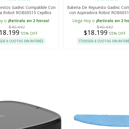
uestos Gadnic Compatible Con
Bateria De Repuesto Gadnic Com
ra Robot ROB00515 Cepillos
con Aspiradora Robot ROB00515
Filtros Mopas
oy o
¡Retiralo en 2 horas!
Llega Hoy o
¡Retiralo en 2 h
$40.442
$40.442
18.199
$18.199
55% OFF
55% OFF
SDE 6 CUOTAS SIN INTERÉS
DESDE 6 CUOTAS SIN INTER