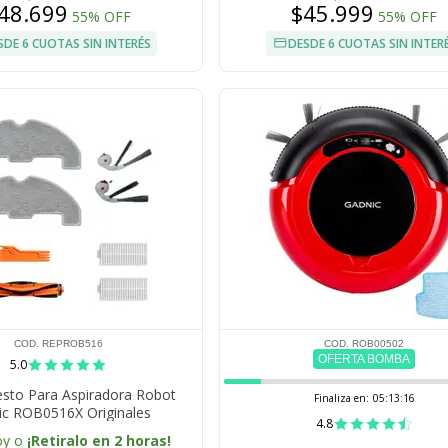
48.699
$45.999
55% OFF
55% OFF
SDE 6 CUOTAS SIN INTERÉS
DESDE 6 CUOTAS SIN INTER
COD. REPROB516
COD. ROB00502
OFERTA BOMBA
5.0
esto Para Aspiradora Robot
Finaliza en:
05:13:15
ic ROB0516X Originales
4.8
oy o
¡Retiralo en 2 horas!