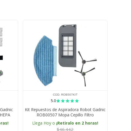
COD. ROB507KIT
5.0
 Gadnic
Kit Repuestos de Aspiradora Robot Gadnic
s HEPA
ROB00507 Mopa Cepillo Filtro
De Polvo
oras!
Llega Hoy o
¡Retiralo en 2 horas!
$46.442