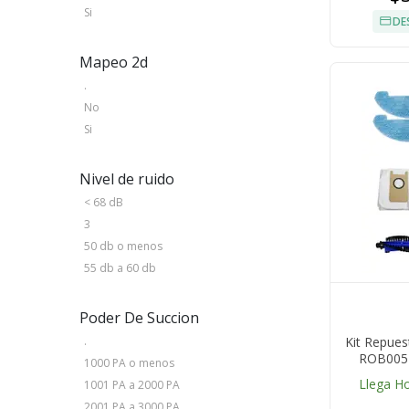
Si
DE
Mapeo 2d
.
No
Si
Nivel de ruido
< 68 dB
3
50 db o menos
55 db a 60 db
Poder De Succion
Kit Repues
.
ROB0051
1000 PA o menos
Accesorio
Llega H
1001 PA a 2000 PA
2001 PA a 3000 PA