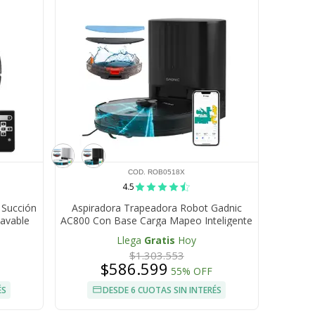
COD. ROB0518X
4.5
 Succión
Aspiradora Trapeadora Robot Gadnic
Lavable
AC800 Con Base Carga Mapeo Inteligente
Llega
Gratis
Hoy
$1.303.553
$586.599
55% OFF
ÉS
DESDE 6 CUOTAS SIN INTERÉS