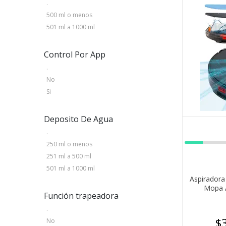
.
500 ml o menos
501 ml a 1000 ml
Control Por App
.
No
Si
Deposito De Agua
.
250 ml o menos
251 ml a 500 ml
501 ml a 1000 ml
Aspiradora
Mopa A
Función trapeadora
Automática
.
$
No