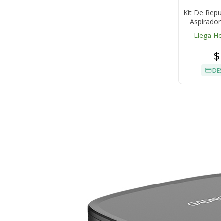
Kit De Rep
Aspirado
Llega H
$
DE