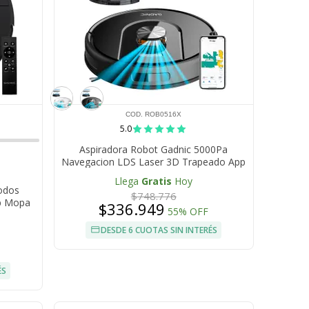
COD. ROB0516X
5.0
Aspiradora Robot Gadnic 5000Pa
Navegacion LDS Laser 3D Trapeado App
Tuya Autonomia 200 Min
Llega
Gratis
Hoy
odos
$748.776
p Mopa
$336.949
55% OFF
avable
ga
DESDE 6 CUOTAS SIN INTERÉS
ÉS