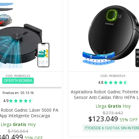
COD. ROB00122
COD. ROB00515
OFERTA BOMBA
4.8
Aspiradora Robot Gadnic Potente
Finaliza en:
05:13:15
Sensor Anti Caídas Filtro HEPA 
4.9
Depósito Extraíble
Llega
Gratis
Hoy
 Robot Gadnic Láser 5000 PA
$273.442
pp Inteligente Descarga
$123.049
55% OFF
 Batería 3200 mAh 120 Min de
Llega
Gratis
Hoy
Uso
DESDE 6 CUOTAS SIN INTER
$756.664
340.499
55% OFF