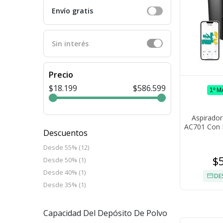
Envío gratis
Sin interés
Precio
$18.199
$586.599
1º 
Aspirado
AC701 Con 
Descuentos
Desde 55% (12)
$
Desde 50% (1)
Desde 40% (1)
DE
Desde 35% (1)
Capacidad Del Depósito De Polvo