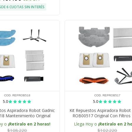
SDE 6 CUOTAS SIN INTERÉS
COD. REPROB518
COD. REPROB517
5.0
5.0
tos Aspiradora Robot Gadnic
Kit Repuestos Aspiradora Robot
8 Mantenimiento Original
ROB00517 Original Con Filtro
s De Reemplazo Para Optimo
Cepillos Laterales Mopas Bolsas 
oy o
¡Retiralo en 2 horas!
Llega Hoy o
¡Retiralo en 2 h
Rendimiento
$108.220
$102.220