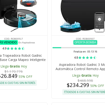
COD. ROB00517
COD. ROB00507
MÁS VENDIDO
OFERTA BOMBA
En Aspiradoras
4.9
Finaliza en:
05:13:15
ra Trapeadora Robot Gadnic
4.8
Base Carga Mapeo Inteligente
Aspiradora Robot Gadnic 3 M
Llega
Gratis
Hoy
Automática Control Remoto Ap
$1.170.776
Tanque de Agua 150 ml Filtro L
526.849
Llega
Gratis
Hoy
55% OFF
Programación Auto-Recar
$468.598
SDE 6 CUOTAS SIN INTERÉS
$234.299
50% OFF
DESDE 6 CUOTAS SIN INTER