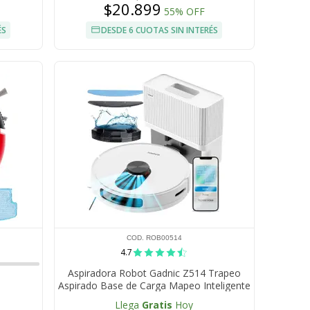
$20.899
55% OFF
ÉS
DESDE 6 CUOTAS SIN INTERÉS
COD. ROB00514
4.7
Aspiradora Robot Gadnic Z514 Trapeo
Aspirado Base de Carga Mapeo Inteligente
App Control
Llega
Gratis
Hoy