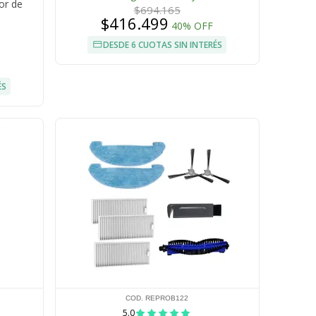
or de
$694.165
$416.499
40% OFF
DESDE 6 CUOTAS SIN INTERÉS
ÉS
COD. REPROB122
5.0