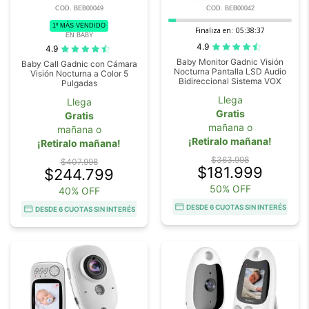
COD. BEB00049
COD. BEB00042
1º MÁS VENDIDO
Finaliza en:
05:38:37
EN BABY
4.9
4.9
Baby Monitor Gadnic Visión
Baby Call Gadnic con Cámara
Nocturna Pantalla LSD Audio
Visión Nocturna a Color 5
Bidireccional Sistema VOX
Pulgadas
Llega
Llega
Gratis
Gratis
mañana o
mañana o
¡Retiralo mañana!
¡Retiralo mañana!
$363.998
$407.998
$181.999
$244.799
50% OFF
40% OFF
DESDE 6 CUOTAS SIN INTERÉS
DESDE 6 CUOTAS SIN INTERÉS