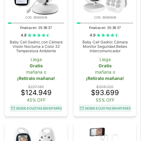
COD. BEB00039
COD. BEB00048
Finaliza en:
05:38:37
Finaliza en:
05:38:37
4.8
4.9
Baby Call Gadnic con Cámara
Baby Call Gadnic Cámara
Visión Nocturna a Color 32
Monitor Seguridad Bebes
Temperatura Ambiente
Intercomunicador
Llega
Llega
Gratis
Gratis
mañana o
mañana o
¡Retiralo mañana!
¡Retiralo mañana!
$227.180
$208.220
$124.949
$93.699
45% OFF
55% OFF
DESDE 6 CUOTAS SIN INTERÉS
DESDE 6 CUOTAS SIN INTERÉS