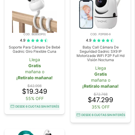
COD. BEBSOP01
COD. P2P000-9
4.9
4.9
Soporte Para Cámara De Bebé
Baby Call Cámara De
Gadnic Giro Flexible Cuna
Seguridad Gadnic SX9 IP
Motorizada WiFi P2P Full Hd
Llega
Visión Nocturna
Gratis
Llega
mañana o
Gratis
¡Retiralo mañana!
mañana o
$42.998
¡Retiralo mañana!
$19.349
$72.768
55% OFF
$47.299
35% OFF
DESDE 6 CUOTAS SIN INTERÉS
DESDE 6 CUOTAS SIN INTERÉS