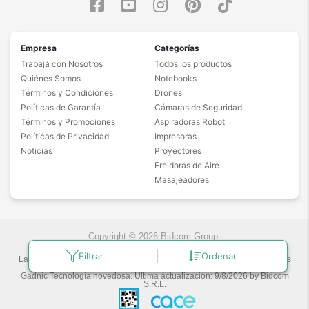
Empresa
Categorías
Trabajá con Nosotros
Todos los productos
Quiénes Somos
Notebooks
Términos y Condiciones
Drones
Políticas de Garantía
Cámaras de Seguridad
Términos y Promociones
Aspiradoras Robot
Políticas de Privacidad
Impresoras
Noticias
Proyectores
Freidoras de Aire
Masajeadores
Copyright © 2026 Bidcom Group.
Filtrar
Ordenar
Las fotos son a modo ilustrativo. La venta de cualquiera de los productos
publicados está sujeta a la verificación de stock.
Gadnic Tecnología novedosa.
Última actualización:
9/8/2026
by
Bidcom
S.R.L.