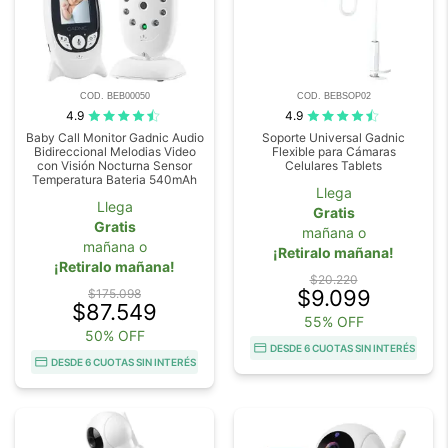
COD. BEB00050
COD. BEBSOP02
4.9
4.9
Baby Call Monitor Gadnic Audio
Soporte Universal Gadnic
Bidireccional Melodias Video
Flexible para Cámaras
con Visión Nocturna Sensor
Celulares Tablets
Temperatura Bateria 540mAh
Llega
Llega
Gratis
Gratis
mañana o
mañana o
¡Retiralo mañana!
¡Retiralo mañana!
$20.220
$9.099
$175.098
$87.549
55% OFF
50% OFF
DESDE 6 CUOTAS SIN INTERÉS
DESDE 6 CUOTAS SIN INTERÉS