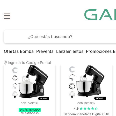
H
Ofertas Bomba
Preventa
Lanzamientos
Promociones B
6
Artículos encontrados
Ingresá tu Código Postal
COD. BATI019N
COD. BATI021N
4.9
1º MÁS VENDIDO
EN BATIDORAS
Batidora Planetaria Digital CUK