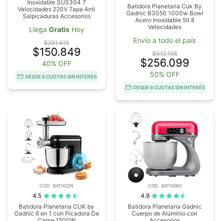
Inoxidable SUS304 7
Batidora Planetaria Cuk By
Velocidades 220V Tapa Anti
Gadnic B3050 1000w Bowl
Salpicaduras Accesorios
Acero Inoxidable 5lt 8
Velocidades
Llega
Gratis
Hoy
Envío a todo el país
$251.415
$150.849
$512.198
$256.099
40% OFF
50% OFF
DESDE 6 CUOTAS SIN INTERÉS
DESDE 6 CUOTAS SIN INTERÉS
COD. BATI022N
COD. BATI006V
4.5
4.9
Batidora Planetaria CUK by
Batidora Planetaria Gadnic
Gadnic 6 en 1 con Picadora De
Cuerpo de Aluminio con
Carne 1500W
Accesorios