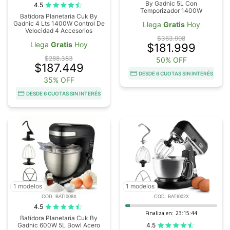
By Gadnic 5L Con
4.5
Temporizador 1400W
Batidora Planetaria Cuk By
Gadnic 4 Lts 1400W Control De
Llega
Gratis
Hoy
Velocidad 4 Accesorios
$363.998
Llega
Gratis
Hoy
$181.999
$288.383
50% OFF
$187.449
DESDE 6 CUOTAS SIN INTERÉS
35% OFF
DESDE 6 CUOTAS SIN INTERÉS
1 modelos
1 modelos
COD. BATI008X
COD. BATI002X
4.5
Finaliza en:
23:15:43
Batidora Planetaria Cuk By
4.5
Gadnic 600W 5L Bowl Acero