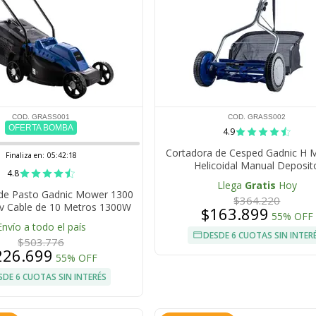
COD. GRASS001
COD. GRASS002
OFERTA BOMBA
4.9
Cortadora de Cesped Gadnic H
Finaliza en:
05:42:17
Helicoidal Manual Deposit
4.8
Llega
Gratis
Hoy
de Pasto Gadnic Mower 1300
$364.220
0v Cable de 10 Metros 1300W
$163.899
55% OFF
Envío a todo el país
DESDE 6 CUOTAS SIN INTER
$503.776
226.699
55% OFF
SDE 6 CUOTAS SIN INTERÉS