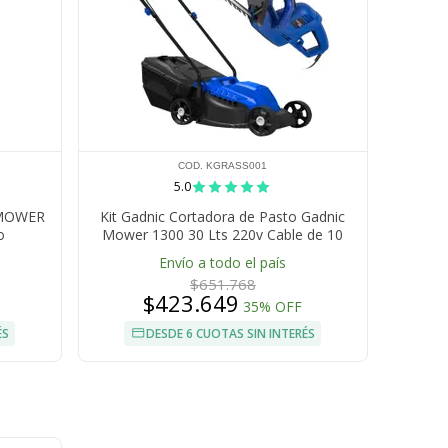
COD. KGRASS001
5.0
 MOWER
Kit Gadnic Cortadora de Pasto Gadnic
o
Mower 1300 30 Lts 220v Cable de 10
Metros 1300W Podadoras Para Plantas
Envío a todo el país
Gadnic TRIHE580 Cortacercos
$651.768
$423.649
35% OFF
ÉS
DESDE 6 CUOTAS SIN INTERÉS