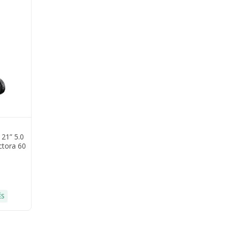
21” 5.0
ctora 60
ÉS