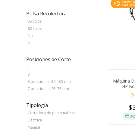
Bolsa Recolectora
35 litros
60 litros
No
Si
Posiciones de Corte
1
3
Máquina De
3 posiciones: 30 – 65 mm
HP Bol
7 posiciones: 25–75 mm
acute
Tipología
$
Cortadora de pasto naftera
DE
Eléctrica
Manual