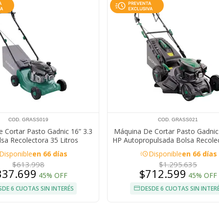
COD. GRASS019
COD. GRASS021
 Cortar Pasto Gadnic 16” 3.3
Máquina De Cortar Pasto Gadnic 
sa Recolectora 35 Litros
HP Autopropulsada Bolsa Recole
Litros
acute
Disponible
en 66 días
Disponible
en 66 días
$613.998
$1.295.635
337.699
$712.599
45% OFF
45% OFF
SDE 6 CUOTAS SIN INTERÉS
DESDE 6 CUOTAS SIN INTER