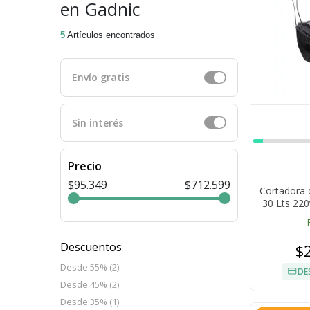
en Gadnic
5
Artículos encontrados
Envío gratis
Sin interés
Precio
$95.349
$712.599
Cortadora 
30 Lts 22
Descuentos
$
Desde 55% (2)
DE
Desde 45% (2)
Desde 35% (1)