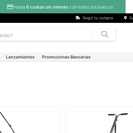
Hasta
6 cuotas sin interés
con todos los bancos
Seguí tu compra
Su
Lanzamientos
Promociones Bancarias