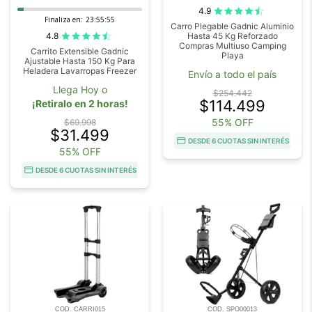
4.9
Finaliza en:
23:55:55
Carro Plegable Gadnic Aluminio
4.8
Hasta 45 Kg Reforzado
Compras Multiuso Camping
Carrito Extensible Gadnic
Playa
Ajustable Hasta 150 Kg Para
Heladera Lavarropas Freezer
Envío a todo el país
Llega Hoy o
$254.442
$114.499
¡Retiralo en 2 horas!
55% OFF
$69.998
$31.499
DESDE 6 CUOTAS SIN INTERÉS
55% OFF
DESDE 6 CUOTAS SIN INTERÉS
COD. CARRI015
COD. SPO00013