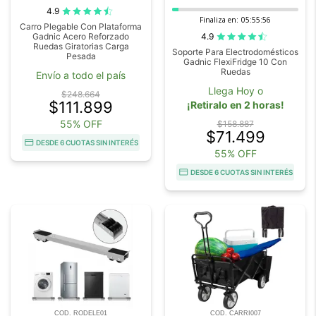
4.9
Finaliza en:
05:55:56
Carro Plegable Con Plataforma
4.9
Gadnic Acero Reforzado
Ruedas Giratorias Carga
Soporte Para Electrodomésticos
Pesada
Gadnic FlexiFridge 10 Con
Ruedas
Envío a todo el país
Llega Hoy o
$248.664
$111.899
¡Retiralo en 2 horas!
55% OFF
$158.887
$71.499
DESDE 6 CUOTAS SIN INTERÉS
55% OFF
DESDE 6 CUOTAS SIN INTERÉS
COD. RODELE01
COD. CARRI007