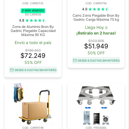
COD. CARRIT01
COD. CARRIT04
4.9
1º MÁS VENDIDO
EN CARROS
Carro Zorra Plegable Bron By
Gadnic Carga Máxima 75 kg
4.8
Zorra de Aluminio Bron By
Llega Hoy o
Gadnic Plegable Capacidad
¡Retiralo en 2 horas!
Máxima 90 KG
$103.898
Envío a todo el país
$51.949
$160.553
50% OFF
$72.249
DESDE 6 CUOTAS SIN INTERÉS
55% OFF
DESDE 6 CUOTAS SIN INTERÉS
COD. CARRIT06
COD. FRIDG001