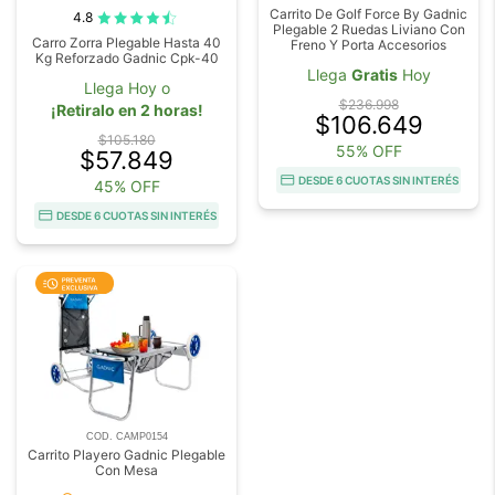
Carrito De Golf Force By Gadnic
4.8
Plegable 2 Ruedas Liviano Con
Carro Zorra Plegable Hasta 40
Freno Y Porta Accesorios
Kg Reforzado Gadnic Cpk-40
Llega
Gratis
Hoy
Llega Hoy o
$236.998
¡Retiralo en 2 horas!
$106.649
$105.180
55% OFF
$57.849
DESDE 6 CUOTAS SIN INTERÉS
45% OFF
DESDE 6 CUOTAS SIN INTERÉS
COD. CAMP0154
Carrito Playero Gadnic Plegable
Con Mesa