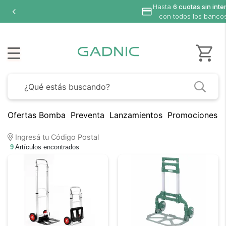
Hasta
6 cuotas sin inte
con todos los banco
Ofertas Bomba
Preventa
Lanzamientos
Promociones B
Ingresá tu Código Postal
9
Artículos encontrados