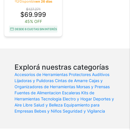
acute
Disponible
en 26 días
$127.271
$69.999
45% OFF
DESDE 6 CUOTAS SIN INTERÉS
Explorá nuestras categorías
Accesorios de Herramientas
Protectores Auditivos
Lijadoras y Pulidoras
Cintas de Amarre
Cajas y
Organizadores de Herramientas
Morsas y Prensas
Fuentes de Alimentacion
Escaleras
Kits de
Herramientas
Tecnologia
Electro y Hogar
Deportes y
Aire Libre
Salud y Belleza
Equipamiento para
Empresas
Bebes y Niños
Seguridad y Vigilancia