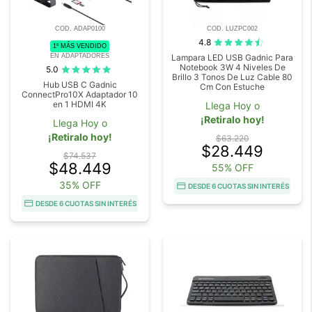
COD. ADAP0100
COD. LUZPC002
4.8
1º MÁS VENDIDO
EN ADAPTADORES
Lampara LED USB Gadnic Para
Notebook 3W 4 Niveles De
5.0
Brillo 3 Tonos De Luz Cable 80
Hub USB C Gadnic
Cm Con Estuche
ConnectPro10X Adaptador 10
en 1 HDMI 4K
Llega Hoy o
¡Retiralo hoy!
Llega Hoy o
¡Retiralo hoy!
$63.220
$28.449
$74.537
$48.449
55% OFF
35% OFF
DESDE 6 CUOTAS SIN INTERÉS
DESDE 6 CUOTAS SIN INTERÉS