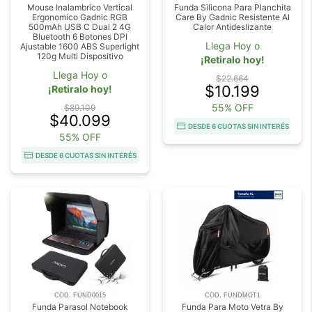
Mouse Inalambrico Vertical
Funda Silicona Para Planchita
Ergonomico Gadnic RGB
Care By Gadnic Resistente Al
500mAh USB C Dual 2 4G
Calor Antideslizante
Bluetooth 6 Botones DPI
Llega Hoy o
Ajustable 1600 ABS Superlight
120g Multi Dispositivo
¡Retiralo hoy!
Llega Hoy o
$22.664
$10.199
¡Retiralo hoy!
55% OFF
$89.109
$40.099
DESDE 6 CUOTAS SIN INTERÉS
55% OFF
DESDE 6 CUOTAS SIN INTERÉS
COD. FUND0015
COD. FUNDMOT1
Funda Parasol Notebook
Funda Para Moto Vetra By