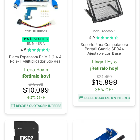
COD. RISER008
COD. SOP00044
4.9
1º MÁS VENDIDO
EN MINERÍA
Soporte Para Computadora
Portátil Gadnic SP044
4.5
Ajustable con Base
Placa Expansora Pcie-1 (1 A 4)
Pcie-1 Multiplicador 5gb Real
Llega Hoy o
¡Retiralo hoy!
Llega Hoy o
¡Retiralo hoy!
$24.460
$15.899
$16.832
$10.099
35% OFF
40% OFF
DESDE 6 CUOTAS SIN INTERÉS
DESDE 6 CUOTAS SIN INTERÉS