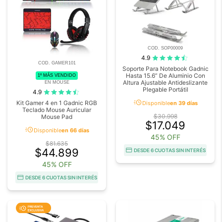
COD. SOP00009
4.9
COD. GAMER101
Soporte Para Notebook Gadnic
Hasta 15.6” De Aluminio Con
1º MÁS VENDIDO
Altura Ajustable Antideslizante
EN MOUSE
Plegable Portátil
4.9
acute
Kit Gamer 4 en 1 Gadnic RGB
Disponible
en 39 días
Teclado Mouse Auricular
$30.998
Mouse Pad
$17.049
acute
Disponible
en 66 días
45% OFF
$81.635
$44.899
DESDE 6 CUOTAS SIN INTERÉS
45% OFF
DESDE 6 CUOTAS SIN INTERÉS