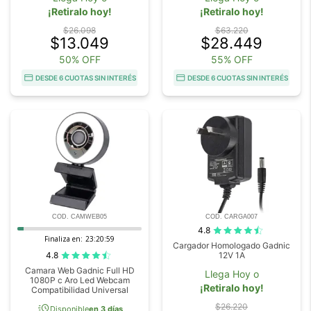
¡Retiralo hoy!
¡Retiralo hoy!
$26.098
$63.220
$13.049
$28.449
50% OFF
55% OFF
DESDE 6 CUOTAS SIN INTERÉS
DESDE 6 CUOTAS SIN INTERÉS
COD. CAMWEB05
COD. CARGA007
4.8
Finaliza en:
23:20:58
Cargador Homologado Gadnic
4.8
12V 1A
Camara Web Gadnic Full HD
Llega Hoy o
1080P c Aro Led Webcam
¡Retiralo hoy!
Compatibilidad Universal
acute
$26.220
Disponible
en 3 días