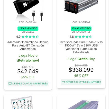
COD. CARPLY01
COD. INVER004
1º MÁS VENDIDO
1º MÁS VENDIDO
EN CABLES
EN INVERSORES
4.9
4.8
Adaptador Inalámbrico Gadnic
Inversor Onda Pura Gadnic IV15
Para Auto BT Conexión
1500W 12V A 220V USB
Automática
Ventilador Turbo Salida
Estabilizada
Llega Hoy o
Llega
Gratis
Hoy
¡Retiralo hoy!
$614.725
$94.776
$338.099
$42.649
45% OFF
55% OFF
DESDE 6 CUOTAS SIN INTERÉS
DESDE 6 CUOTAS SIN INTERÉS