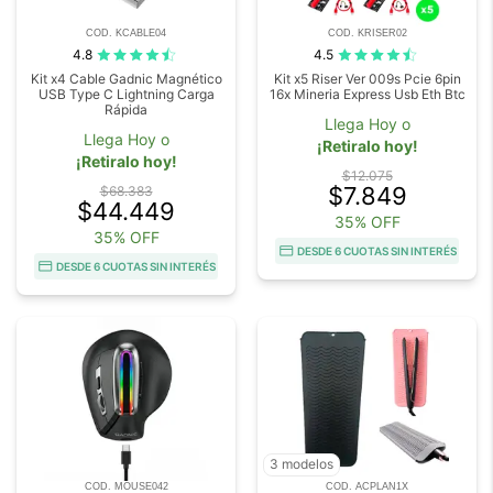
COD. KCABLE04
COD. KRISER02
4.8
4.5
Kit x4 Cable Gadnic Magnético
Kit x5 Riser Ver 009s Pcie 6pin
USB Type C Lightning Carga
16x Mineria Express Usb Eth Btc
Rápida
Llega Hoy o
Llega Hoy o
¡Retiralo hoy!
¡Retiralo hoy!
$12.075
$7.849
$68.383
$44.449
35% OFF
35% OFF
DESDE 6 CUOTAS SIN INTERÉS
DESDE 6 CUOTAS SIN INTERÉS
3 modelos
COD. MOUSE042
COD. ACPLAN1X