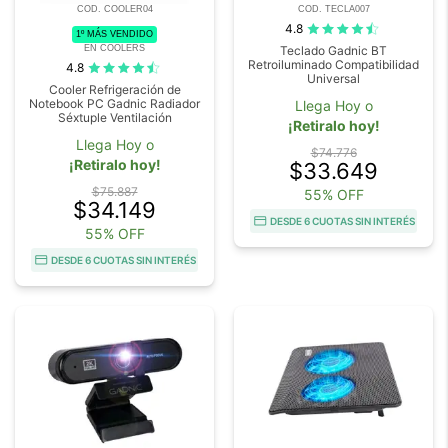
COD. COOLER04
COD. TECLA007
4.8
1º MÁS VENDIDO
EN COOLERS
Teclado Gadnic BT
Retroiluminado Compatibilidad
4.8
Universal
Cooler Refrigeración de
Notebook PC Gadnic Radiador
Llega Hoy o
Séxtuple Ventilación
¡Retiralo hoy!
Llega Hoy o
$74.776
¡Retiralo hoy!
$33.649
$75.887
55% OFF
$34.149
DESDE 6 CUOTAS SIN INTERÉS
55% OFF
DESDE 6 CUOTAS SIN INTERÉS