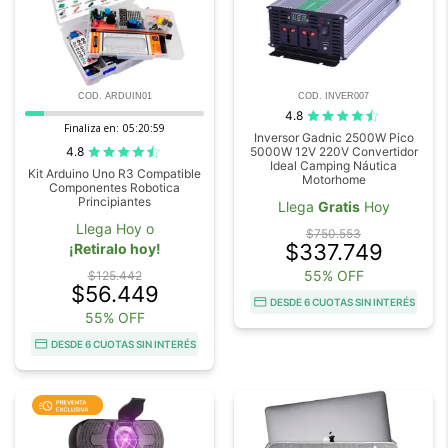
COD. ARDUIN01
COD. INVER007
4.8
Finaliza en:
05:20:58
Inversor Gadnic 2500W Pico
4.8
5000W 12V 220V Convertidor
Ideal Camping Náutica
Kit Arduino Uno R3 Compatible
Motorhome
Componentes Robotica
Principiantes
Llega
Gratis
Hoy
Llega Hoy o
$750.553
$337.749
¡Retiralo hoy!
55% OFF
$125.442
$56.449
DESDE 6 CUOTAS SIN INTERÉS
55% OFF
DESDE 6 CUOTAS SIN INTERÉS