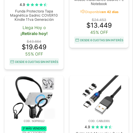
Notebook
4.9
acute
Funda Protectora Tapa
Disponible
en 42 días
Magnética Gadnic COVER10
Kindle 11va Generación
$24.453
$13.449
Llega Hoy o
45% OFF
¡Retiralo hoy!
DESDE 6 CUOTAS SIN INTERÉS
$43.664
$19.649
55% OFF
DESDE 6 CUOTAS SIN INTERÉS
COD. SOP00112
COD. CABLE001
4.9
1º MÁS VENDIDO
EN ACCESORIOS