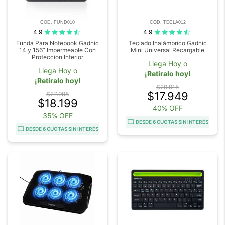
COD. FUND010
COD. TECLA012
4.9
4.9
Funda Para Notebook Gadnic
Teclado Inalámbrico Gadnic
14 y 156” Impermeable Con
Mini Universal Recargable
Proteccion Interior
Llega Hoy o
Llega Hoy o
¡Retiralo hoy!
¡Retiralo hoy!
$29.915
$17.949
$27.998
$18.199
40% OFF
35% OFF
DESDE 6 CUOTAS SIN INTERÉS
DESDE 6 CUOTAS SIN INTERÉS