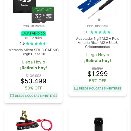
COD. MEM00016
COD. RISER006
5.0
1º MÁS VENDIDO
EN TARJETAS
Adaptador Ngff M.2 A Pcie
Mineria Riser M2 A Usb3
4.9
Criptomonedas
Memoria Micro SDHC GADNIC
32gb Clase 10
Llega Hoy o
¡Retiralo hoy!
Llega Hoy o
¡Retiralo hoy!
$2.887
$1.299
$106.998
$53.499
55% OFF
50% OFF
DESDE 6 CUOTAS SIN INTERÉS
DESDE 6 CUOTAS SIN INTERÉS