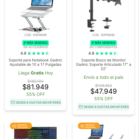
COD. SOP00038
COD. SOP00049
1º MÁS VENDIDO
1º MÁS VENDIDO
EN ACCESORIOS
EN COMPONENTES
4.9
4.9
Soporte para Notebook Gadnic
Soporte Brazo de Monitor
Ajustable de 10 a 17 Pulgadas
Gadnic Soporte Articulado 17” a
32”
Llega
Gratis
Hoy
Envío a todo el país
$182.109
$81.949
$106.553
$47.949
55% OFF
55% OFF
DESDE 6 CUOTAS SIN INTERÉS
DESDE 6 CUOTAS SIN INTERÉS