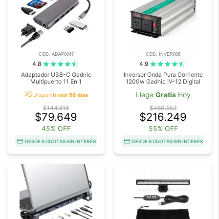
COD. ADAP0047
COD. INVER006
4.8
4.9
Adaptador USB-C Gadnic
Inversor Onda Pura Corriente
Multipuerto 11 En 1
1200w Gadnic IV-12 Digital
acute
Llega
Gratis
Hoy
Disponible
en 56 días
$144.816
$480.553
$79.649
$216.249
45% OFF
55% OFF
DESDE 6 CUOTAS SIN INTERÉS
DESDE 6 CUOTAS SIN INTERÉS