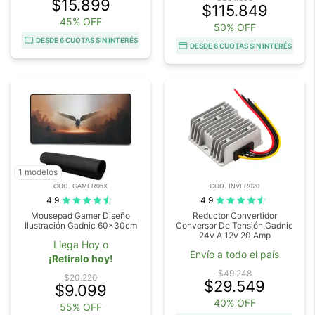
$15.899
$115.849
45% OFF
50% OFF
DESDE 6 CUOTAS SIN INTERÉS
DESDE 6 CUOTAS SIN INTERÉS
1 modelos
COD. GAMER05X
COD. INVER020
4.9
4.9
Mousepad Gamer Diseño
Reductor Convertidor
Ilustración Gadnic 60x30cm
Conversor De Tensión Gadnic
24v A 12v 20 Amp
Llega Hoy o
Envío a todo el país
¡Retiralo hoy!
$49.248
$20.220
$29.549
$9.099
40% OFF
55% OFF