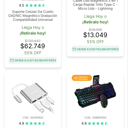
Cable Usb Magnetico 3 en 1
Carga Rapida 1mts Type C -
4.5
Micro Usb - Lightning
Soporte Celular De Cuello
GADNIC Magnético Grabación
Llega Hoy o
Compatibilidad Universal
¡Retiralo hoy!
Llega Hoy o
$28.998
¡Retiralo hoy!
$13.049
$139.442
55% OFF
$62.749
DESDE 6 CUOTAS SIN INTERÉS
55% OFF
DESDE 6 CUOTAS SIN INTERÉS
COD. ADAP0010
COD. GAMER003
4.9
4.9