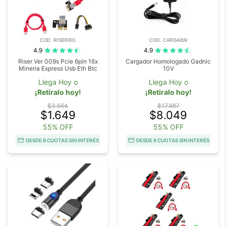
COD. RISER001
COD. CARGA009
4.9
4.9
Riser Ver 009s Pcie 6pin 16x
Cargador Homologado Gadnic
Mineria Express Usb Eth Btc
10V
Llega Hoy o
Llega Hoy o
¡Retiralo hoy!
¡Retiralo hoy!
$3.664
$17.887
$1.649
$8.049
55% OFF
55% OFF
DESDE 6 CUOTAS SIN INTERÉS
DESDE 6 CUOTAS SIN INTERÉS