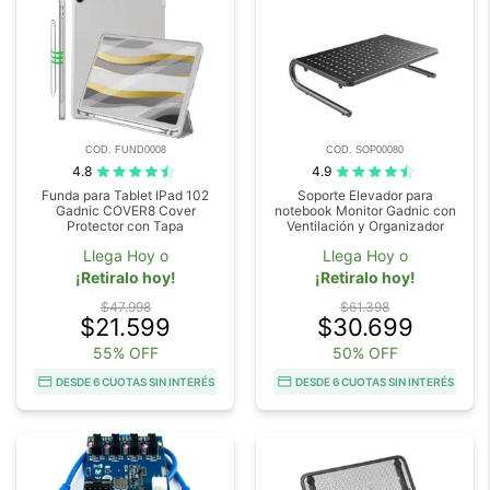
COD. FUND0008
COD. SOP00080
4.8
4.9
Funda para Tablet IPad 102
Soporte Elevador para
Gadnic COVER8 Cover
notebook Monitor Gadnic con
Protector con Tapa
Ventilación y Organizador
Llega Hoy o
Llega Hoy o
¡Retiralo hoy!
¡Retiralo hoy!
$47.998
$61.398
$21.599
$30.699
55% OFF
50% OFF
DESDE 6 CUOTAS SIN INTERÉS
DESDE 6 CUOTAS SIN INTERÉS