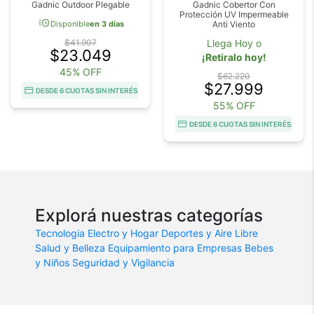
Gadnic Outdoor Plegable
Gadnic Cobertor Con
Protección UV Impermeable
acute
Disponible
en 3 días
Anti Viento
$41.907
Llega Hoy o
$23.049
¡Retiralo hoy!
45% OFF
$62.220
$27.999
DESDE 6 CUOTAS SIN INTERÉS
55% OFF
DESDE 6 CUOTAS SIN INTERÉS
Explorá nuestras categorías
Tecnologia
Electro y Hogar
Deportes y Aire Libre
Salud y Belleza
Equipamiento para Empresas
Bebes
y Niños
Seguridad y Vigilancia