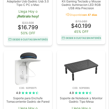
Adaptador Usb Gadnic Usb 3.0
Kit Gaming Teclado y Mouse
Tipo C PC o Mac
Gadnic Iluminacion LED RGB
USB Alta Precision
Llega Hoy o
acute
Disponible
en 47 días
¡Retiralo hoy!
$73.089
$33.598
$40.199
$16.799
45% OFF
50% OFF
DESDE 6 CUOTAS SIN INTERÉS
DESDE 6 CUOTAS SIN INTERÉS
COD. SOP00075
COD. SOP00081
4.9
4.9
Soporte para Enchufe
Soporte de Notebook y Monitor
Tomacorriente Gadnic de Pared
Gadnic Tipo Mesa
Llega Hoy o
Llega Hoy o