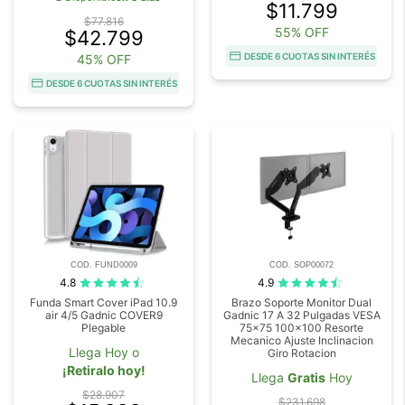
$11.799
$77.816
55% OFF
$42.799
DESDE 6 CUOTAS SIN INTERÉS
45% OFF
DESDE 6 CUOTAS SIN INTERÉS
COD. FUND0009
COD. SOP00072
4.8
4.9
Funda Smart Cover iPad 10.9
Brazo Soporte Monitor Dual
air 4/5 Gadnic COVER9
Gadnic 17 A 32 Pulgadas VESA
Plegable
75x75 100x100 Resorte
Mecanico Ajuste Inclinacion
Llega Hoy o
Giro Rotacion
¡Retiralo hoy!
Llega
Gratis
Hoy
$28.907
$231.698