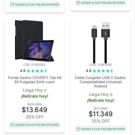
DESDE 6 CUOTAS SIN INTERÉS
DESDE 6 CUOTAS SIN INTERÉS
COD. FUND0011
COD. CABLE006
4.9
4.9
Funda Gadnic COVER11 Tab A8
Cable Cargador USB C Gadnic
65 Pulgadas Simil cuero
Compatibilidad Universal
Android
Llega Hoy o
Llega Hoy o
¡Retiralo hoy!
¡Retiralo hoy!
$20.998
$13.649
$17.460
$11.349
35% OFF
35% OFF
DESDE 6 CUOTAS SIN INTERÉS
DESDE 6 CUOTAS SIN INTERÉS