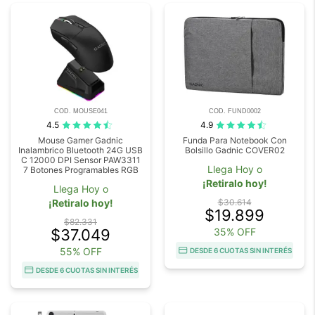
COD. MOUSE041
COD. FUND0002
4.5
4.9
Mouse Gamer Gadnic
Funda Para Notebook Con
Inalambrico Bluetooth 24G USB
Bolsillo Gadnic COVER02
C 12000 DPI Sensor PAW3311
Llega Hoy o
7 Botones Programables RGB
¡Retiralo hoy!
Llega Hoy o
¡Retiralo hoy!
$30.614
$19.899
$82.331
$37.049
35% OFF
55% OFF
DESDE 6 CUOTAS SIN INTERÉS
DESDE 6 CUOTAS SIN INTERÉS