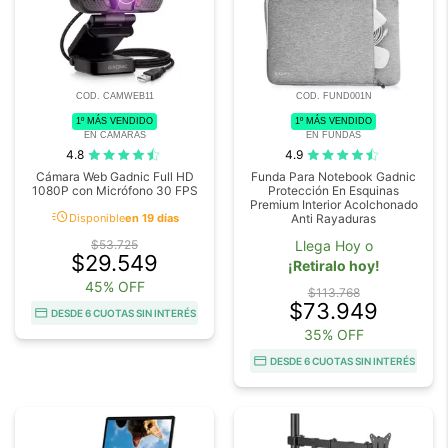
COD. CAMWEB11
COD. FUND001N
1º MÁS VENDIDO
1º MÁS VENDIDO
EN CAMARAS
EN FUNDAS
4.8
4.9
Cámara Web Gadnic Full HD
Funda Para Notebook Gadnic
1080P con Micrófono 30 FPS
Protección En Esquinas
Premium Interior Acolchonado
acute
Disponible
en 19 días
Anti Rayaduras
$53.725
Llega Hoy o
$29.549
¡Retiralo hoy!
45% OFF
$113.768
$73.949
DESDE 6 CUOTAS SIN INTERÉS
35% OFF
DESDE 6 CUOTAS SIN INTERÉS