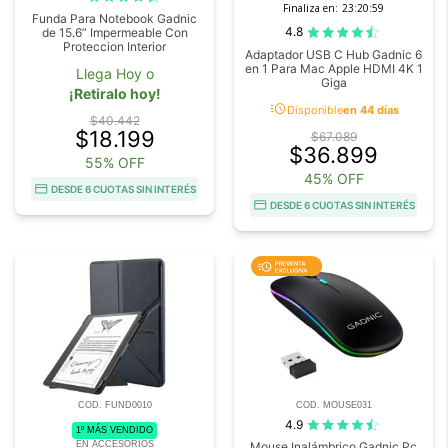
Finaliza en:
23:20:58
Funda Para Notebook Gadnic
4.8
de 15.6” Impermeable Con
Proteccion Interior
Adaptador USB C Hub Gadnic 6
en 1 Para Mac Apple HDMI 4K 1
Llega Hoy o
Giga
¡Retiralo hoy!
acute
Disponible
en 44 días
$40.442
$18.199
$67.089
$36.899
55% OFF
45% OFF
DESDE 6 CUOTAS SIN INTERÉS
DESDE 6 CUOTAS SIN INTERÉS
COD. FUND0010
COD. MOUSE031
4.9
1º MÁS VENDIDO
EN ACCESORIOS
Mouse Inalámbrico Gadnic Pc