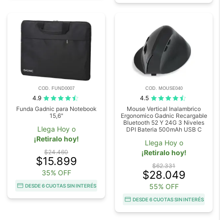
COD. FUND0007
COD. MOUSE040
4.9
4.5
Funda Gadnic para Notebook
Mouse Vertical Inalambrico
15,6"
Ergonomico Gadnic Recargable
Bluetooth 52 Y 24G 3 Niveles
Llega Hoy o
DPI Bateria 500mAh USB C
¡Retiralo hoy!
Llega Hoy o
$24.460
¡Retiralo hoy!
$15.899
$62.331
35% OFF
$28.049
55% OFF
DESDE 6 CUOTAS SIN INTERÉS
DESDE 6 CUOTAS SIN INTERÉS