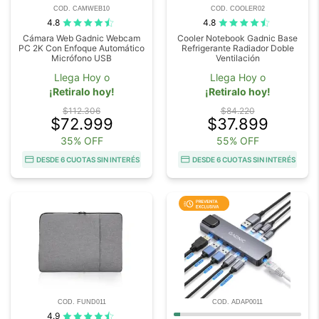
COD. CAMWEB10
COD. COOLER02
4.8
4.8
Cámara Web Gadnic Webcam
Cooler Notebook Gadnic Base
PC 2K Con Enfoque Automático
Refrigerante Radiador Doble
Micrófono USB
Ventilación
Llega Hoy o
Llega Hoy o
¡Retiralo hoy!
¡Retiralo hoy!
$112.306
$84.220
$72.999
$37.899
35% OFF
55% OFF
DESDE 6 CUOTAS SIN INTERÉS
DESDE 6 CUOTAS SIN INTERÉS
COD. FUND011
COD. ADAP0011
4.9