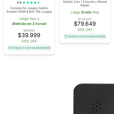
Gadnic 2 en 1 Estuche y Morral
4.9
Rígido
Consola De Juegos Gadnic
Portatil HDMI 8 Bits 764 Juegos
Llega
Gratis
Hoy
Llega Hoy o
$122.537
$79.649
¡Retiralo en 2 horas!
35% OFF
$88.887
$39.999
DESDE 6 CUOTAS SIN INTERÉS
55% OFF
DESDE 12 CUOTAS SIN INTERÉS