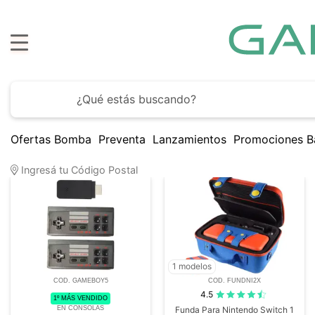
Hasta
6 cuota
con todos 
Ofertas Bomba
Preventa
Lanzamientos
Promociones B
2
Artículos encontrados
Ingresá tu Código Postal
1 modelos
COD. GAMEBOY5
COD. FUNDNI2X
4.5
1º MÁS VENDIDO
EN CONSOLAS
Funda Para Nintendo Switch 1