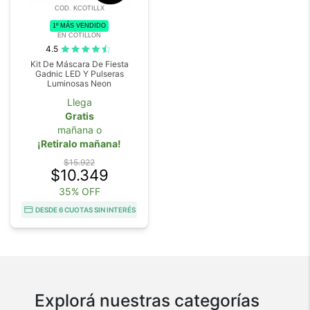
COD. KCOTILLX
1º MÁS VENDIDO
EN COTILLON
4.5
Kit De Máscara De Fiesta
Gadnic LED Y Pulseras
Luminosas Neon
Llega
Gratis
mañana o
¡Retiralo mañana!
$15.922
$10.349
35% OFF
DESDE 6 CUOTAS SIN INTERÉS
Explorá nuestras categorías