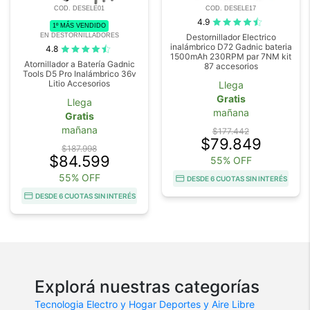
COD. DESELE01
COD. DESELE17
4.9
1º MÁS VENDIDO
EN DESTORNILLADORES
Destornillador Electrico
inalámbrico D72 Gadnic bateria
4.8
1500mAh 230RPM par 7NM kit
Atornillador a Batería Gadnic
87 accesorios
Tools D5 Pro Inalámbrico 36v
Litio Accesorios
Llega
Gratis
Llega
mañana
Gratis
mañana
$177.442
$79.849
$187.998
$84.599
55% OFF
55% OFF
DESDE 6 CUOTAS SIN INTERÉS
DESDE 6 CUOTAS SIN INTERÉS
Explorá nuestras categorías
Tecnologia
Electro y Hogar
Deportes y Aire Libre