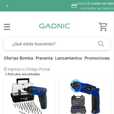
Hasta
6 cuotas sin inte
con todos los banco
Ofertas Bomba
Preventa
Lanzamientos
Promociones B
Ingresá tu Código Postal
2
Artículos encontrados