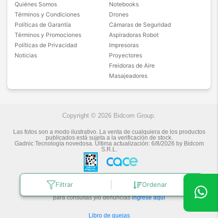
Quiénes Somos
Notebooks
Términos y Condiciones
Drones
Políticas de Garantía
Cámaras de Seguridad
Términos y Promociones
Aspiradoras Robot
Políticas de Privacidad
Impresoras
Noticias
Proyectores
Freidoras de Aire
Masajeadores
Copyright © 2026 Bidcom Group.
Las fotos son a modo ilustrativo. La venta de cualquiera de los productos
publicados está sujeta a la verificación de stock.
Gadnic Tecnología novedosa.
Última actualización:
6/8/2026
by
Bidcom
S.R.L.
Botón de arrepentimiento
Filtrar
Ordenar
Defensa de las y los Consumidores
para consultas y/o denuncias
ingrese aquí
Libro de quejas