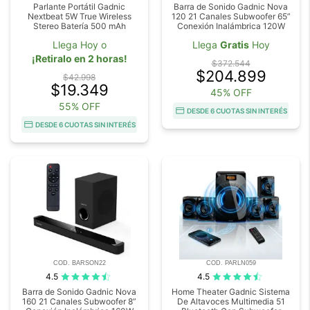
Parlante Portátil Gadnic
Barra de Sonido Gadnic Nova
Nextbeat 5W True Wireless
120 21 Canales Subwoofer 65”
Stereo Batería 500 mAh
Conexión Inalámbrica 120W
Llega Hoy o
Llega
Gratis
Hoy
¡Retiralo en 2 horas!
$372.544
$204.899
$42.998
$19.349
45% OFF
55% OFF
DESDE 6 CUOTAS SIN INTERÉS
DESDE 6 CUOTAS SIN INTERÉS
COD. BARSON22
COD. PARLN059
4.5
4.5
Barra de Sonido Gadnic Nova
Home Theater Gadnic Sistema
160 21 Canales Subwoofer 8”
De Altavoces Multimedia 51