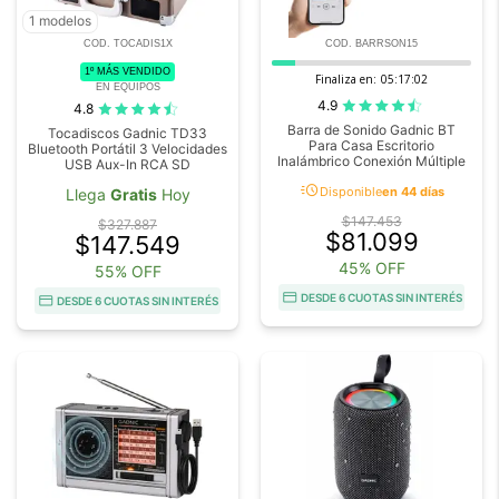
1 modelos
COD. TOCADIS1X
COD. BARRSON15
1º MÁS VENDIDO
Finaliza en:
05:17:02
EN EQUIPOS
4.9
4.8
Barra de Sonido Gadnic BT
Tocadiscos Gadnic TD33
Para Casa Escritorio
Bluetooth Portátil 3 Velocidades
Inalámbrico Conexión Múltiple
USB Aux-In RCA SD
acute
Disponible
en 44 días
Llega
Gratis
Hoy
$147.453
$327.887
$81.099
$147.549
45% OFF
55% OFF
DESDE 6 CUOTAS SIN INTERÉS
DESDE 6 CUOTAS SIN INTERÉS