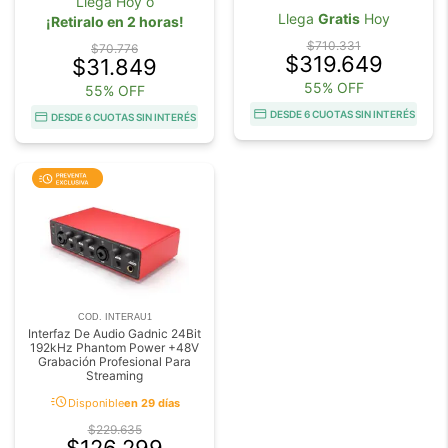
Llega Hoy o
Llega
Gratis
Hoy
¡Retiralo en 2 horas!
$710.331
$70.776
$319.649
$31.849
55% OFF
55% OFF
DESDE 6 CUOTAS SIN INTERÉS
DESDE 6 CUOTAS SIN INTERÉS
COD. INTERAU1
Interfaz De Audio Gadnic 24Bit
192kHz Phantom Power +48V
Grabación Profesional Para
Streaming
acute
Disponible
en 29 días
$229.635