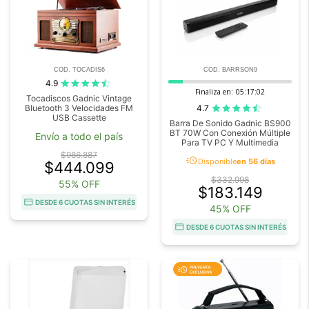
COD. TOCADIS6
COD. BARRSON9
4.9
Finaliza en:
05:17:02
Tocadiscos Gadnic Vintage
4.7
Bluetooth 3 Velocidades FM
USB Cassette
Barra De Sonido Gadnic BS900
BT 70W Con Conexión Múltiple
Envío a todo el país
Para TV PC Y Multimedia
$986.887
acute
Disponible
en 56 días
$444.099
$332.998
55% OFF
$183.149
DESDE 6 CUOTAS SIN INTERÉS
45% OFF
DESDE 6 CUOTAS SIN INTERÉS