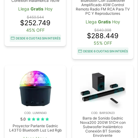
Conexión Inalámbrica 160W
Bluetooth Con Subwoofer
Amplificado 45W Control
Llega
Gratis
Hoy
Remoto Radio FM RCA Para TV
PC Y Reproductores
$459.544
$252.749
Llega
Gratis
Hoy
45% OFF
$640.998
$288.449
DESDE 6 CUOTAS SIN INTERÉS
55% OFF
DESDE 6 CUOTAS SIN INTERÉS
COD. LUMIN043
COD. BARSON23
Barra de Sonido Gadnic
5.0
Nova200 200W 51CH con
Proyector Parlante Gadnic
Subwoofer Inalámbrico
L43TG Bluetooth Luz Led Rgb
Conexión BT Sonido
Envolvente