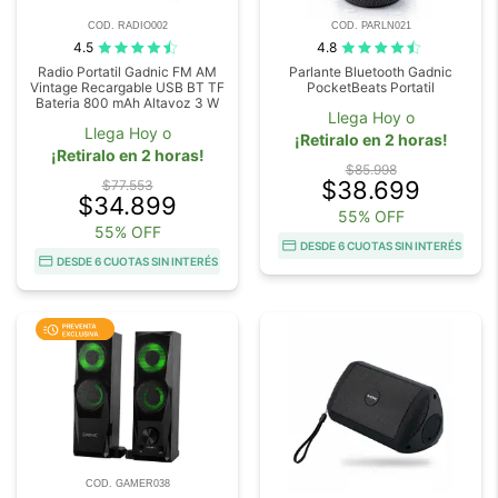
COD. RADIO002
COD. PARLN021
4.5
4.8
Radio Portatil Gadnic FM AM
Parlante Bluetooth Gadnic
Vintage Recargable USB BT TF
PocketBeats Portatil
Bateria 800 mAh Altavoz 3 W
Llega Hoy o
Llega Hoy o
¡Retiralo en 2 horas!
¡Retiralo en 2 horas!
$85.998
$38.699
$77.553
$34.899
55% OFF
55% OFF
DESDE 6 CUOTAS SIN INTERÉS
DESDE 6 CUOTAS SIN INTERÉS
COD. GAMER038