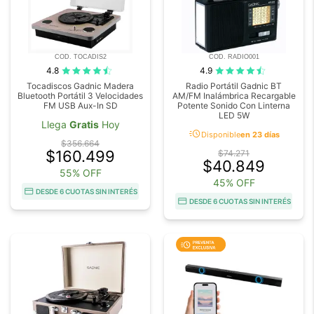
COD. TOCADIS2
COD. RADIO001
4.8
4.9
Tocadiscos Gadnic Madera
Radio Portátil Gadnic BT
Bluetooth Portátil 3 Velocidades
AM/FM Inalámbrica Recargable
FM USB Aux-In SD
Potente Sonido Con Linterna
LED 5W
Llega
Gratis
Hoy
acute
Disponible
en 23 días
$356.664
$160.499
$74.271
$40.849
55% OFF
45% OFF
DESDE 6 CUOTAS SIN INTERÉS
DESDE 6 CUOTAS SIN INTERÉS