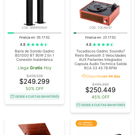
COD. BARRSON10
COD. TOCADIS7
Finaliza en:
05:17:02
Finaliza en:
23:17:02
4.8
4.8
Barra de Sonido Gadnic
Tocadiscos Gadnic Soundix7
BS1000 BT 80W 2 En 1
Retro Bluetooth 3 Velocidades
Conexión Inalámbrica
AUX Parlantes Integrados
Capsula Audio Technica Salida
Llega
Gratis
Hoy
RCA 33 45 78 RPM
acute
$498.598
Disponible
en 44 días
$249.299
$455.362
50% OFF
$250.449
45% OFF
DESDE 6 CUOTAS SIN INTERÉS
DESDE 6 CUOTAS SIN INTERÉS