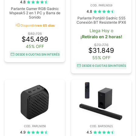
4.8
COD. PARLN019
Parlante Gamer RGB Gadnic
4.8
Mspeak5 2 en 1 PC y Barra de
Sonido
Parlante Portátil Gadnic S55
Conexión BT Resistente IPX6
acute
Disponible
en 65 días
Llega Hoy o
$82.725
¡Retiralo en 2 horas!
$45.499
$70.776
45% OFF
$31.849
DESDE 6 CUOTAS SIN INTERÉS
55% OFF
DESDE 6 CUOTAS SIN INTERÉS
COD. PARLN056
COD. BARSON21
4.9
4.5