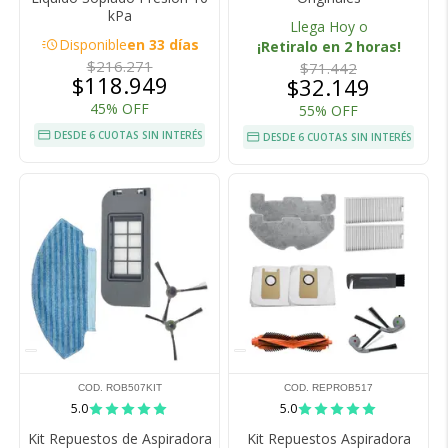
kPa
Llega Hoy o
acute
Disponible
en 33 días
¡Retiralo en 2 horas!
$216.271
$71.442
$118.949
$32.149
45% OFF
55% OFF
DESDE 6 CUOTAS SIN INTERÉS
DESDE 6 CUOTAS SIN INTERÉS
COD. ROB507KIT
COD. REPROB517
5.0
5.0
Kit Repuestos de Aspiradora
Kit Repuestos Aspiradora