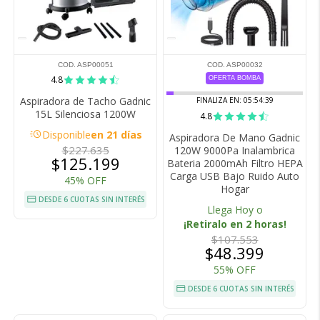
COD. ASP00051
COD. ASP00032
4.8
OFERTA BOMBA
Aspiradora de Tacho Gadnic
FINALIZA EN:
05:54:38
15L Silenciosa 1200W
4.8
acute
Disponible
en 21 días
Aspiradora De Mano Gadnic
$227.635
120W 9000Pa Inalambrica
$125.199
Bateria 2000mAh Filtro HEPA
Carga USB Bajo Ruido Auto
45% OFF
Hogar
DESDE 6 CUOTAS SIN INTERÉS
Llega Hoy o
¡Retiralo en 2 horas!
$107.553
$48.399
55% OFF
DESDE 6 CUOTAS SIN INTERÉS