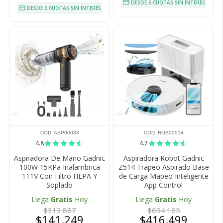
DESDE 6 CUOTAS SIN INTERÉS
DESDE 6 CUOTAS SIN INTERÉS
COD. ASP00033
COD. ROB00514
4.8
4.7
Aspiradora De Mano Gadnic
Aspiradora Robot Gadnic
100W 15KPa Inalambrica
Z514 Trapeo Aspirado Base
111V Con Filtro HEPA Y
de Carga Mapeo Inteligente
Soplado
App Control
Llega
Gratis
Hoy
Llega
Gratis
Hoy
$313.887
$694.165
$141.249
$416.499