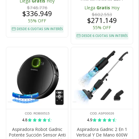
Llega
Gratis
Hoy
$748.776
Llega
Gratis
Hoy
$336.949
$602.553
$271.149
55% OFF
55% OFF
DESDE 6 CUOTAS SIN INTERÉS
DESDE 6 CUOTAS SIN INTERÉS
COD. ROB00515
COD. ASP00026
4.8
4.9
Aspiradora Robot Gadnic
Aspiradora Gadnic 2 En 1
Potente Succión Sensor Anti
Vertical Y De Mano 600W