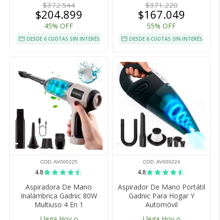
$372.544
$371.220
$204.899
$167.049
45% OFF
55% OFF
DESDE 6 CUOTAS SIN INTERÉS
DESDE 6 CUOTAS SIN INTERÉS
COD. AV000225
COD. AV000224
4.8
4.8
Aspiradora De Mano
Aspirador De Mano Portátil
Inalámbrica Gadnic 80W
Gadnic Para Hogar Y
Multiuso 4 En 1
Automóvil
Llega Hoy o
Llega Hoy o