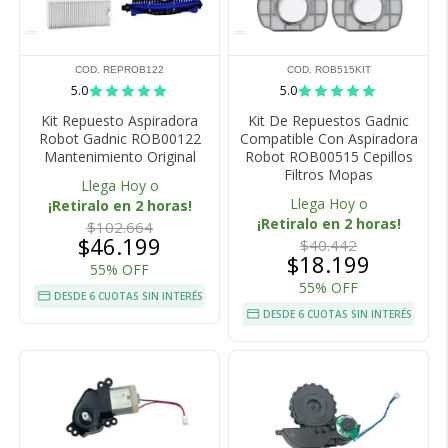
COD. REPROB122
COD. ROB515KIT
5.0
5.0
Kit Repuesto Aspiradora
Kit De Repuestos Gadnic
Robot Gadnic ROB00122
Compatible Con Aspiradora
Mantenimiento Original
Robot ROB00515 Cepillos
Filtros Mopas
Llega Hoy o
Llega Hoy o
¡Retiralo en 2 horas!
¡Retiralo en 2 horas!
$102.664
$46.199
$40.442
$18.199
55% OFF
55% OFF
DESDE 6 CUOTAS SIN INTERÉS
DESDE 6 CUOTAS SIN INTERÉS