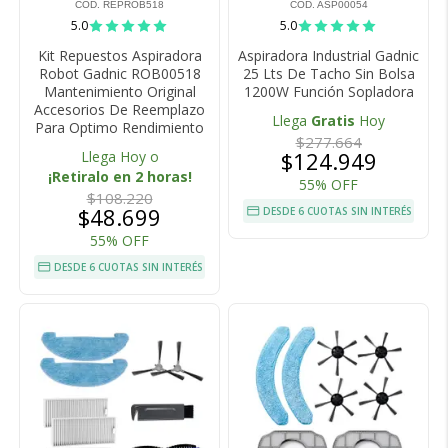
COD. REPROB518
COD. ASP00054
5.0
5.0
Kit Repuestos Aspiradora
Aspiradora Industrial Gadnic
Robot Gadnic ROB00518
25 Lts De Tacho Sin Bolsa
Mantenimiento Original
1200W Función Sopladora
Accesorios De Reemplazo
Llega
Gratis
Hoy
Para Optimo Rendimiento
$277.664
$124.949
Llega Hoy o
¡Retiralo en 2 horas!
55% OFF
$108.220
$48.699
DESDE 6 CUOTAS SIN INTERÉS
55% OFF
DESDE 6 CUOTAS SIN INTERÉS