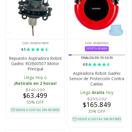
COD. ROB507MPR
COD. ROB00502
4.5
OFERTA BOMBA
Repuesto Aspiradora Robot
FINALIZA EN:
05:54:38
Gadnic ROB00507 Motor
4.8
Principal
Aspiradora Robot Gadnic
Llega Hoy o
Sensor de Protección Contra
¡Retiralo en 2 horas!
Caídas
$141.109
Llega
Gratis
Hoy
$63.499
$255.152
55% OFF
$165.849
DESDE 6 CUOTAS SIN INTERÉS
35% OFF
DESDE 6 CUOTAS SIN INTERÉS