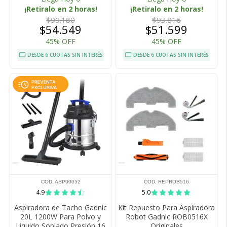
¡Retiralo en 2 horas!
¡Retiralo en 2 horas!
$99.180
$93.816
$54.549
$51.599
45% OFF
45% OFF
DESDE 6 CUOTAS SIN INTERÉS
DESDE 6 CUOTAS SIN INTERÉS
COD. ASP00052
COD. REPROB516
4.9
5.0
Aspiradora de Tacho Gadnic
Kit Repuesto Para Aspiradora
20L 1200W Para Polvo y
Robot Gadnic ROB0516X
Liquido Soplado Presión 16
Originales