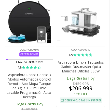
COD. ROB00507
COD. ASP00049
4.9
OFERTA BOMBA
Aspiradora Limpia Tapizados
FINALIZA EN:
05:54:38
Gadnic Dustmaster Quita
4.8
Manchas Difíciles 330W
Aspiradora Robot Gadnic 3
Llega
Gratis
Hoy
Modos Automática Control
$459.998
Remoto App Mopa Tanque
$206.999
de Agua 150 ml Filtro
Lavable Programación Auto-
55% OFF
Recarga
DESDE 6 CUOTAS SIN INTERÉS
Llega
Gratis
Hoy
$468.598