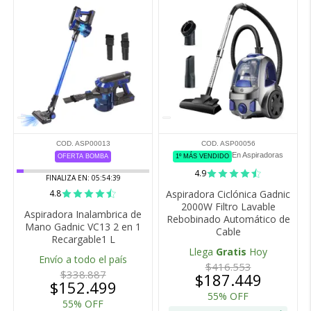
COD. ASP00013
COD. ASP00056
En Aspiradoras
OFERTA BOMBA
1º MÁS VENDIDO
4.9
FINALIZA EN:
05:54:38
4.8
Aspiradora Ciclónica Gadnic
2000W Filtro Lavable
Aspiradora Inalambrica de
Rebobinado Automático de
Mano Gadnic VC13 2 en 1
Cable
Recargable1 L
Llega
Gratis
Hoy
Envío a todo el país
$416.553
$338.887
$187.449
$152.499
55% OFF
55% OFF