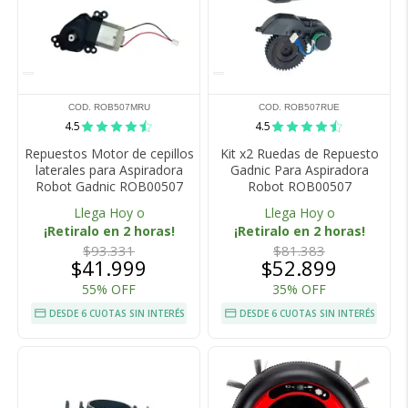
COD. ROB507MRU
COD. ROB507RUE
4.5
4.5
Repuestos Motor de cepillos
Kit x2 Ruedas de Repuesto
laterales para Aspiradora
Gadnic Para Aspiradora
Robot Gadnic ROB00507
Robot ROB00507
Llega Hoy o
Llega Hoy o
¡Retiralo en 2 horas!
¡Retiralo en 2 horas!
$93.331
$81.383
$41.999
$52.899
55% OFF
35% OFF
DESDE 6 CUOTAS SIN INTERÉS
DESDE 6 CUOTAS SIN INTERÉS