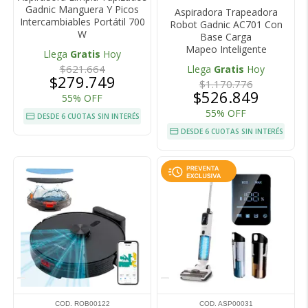
Gadnic Manguera Y Picos
Aspiradora Trapeadora
Intercambiables Portátil 700
Robot Gadnic AC701 Con
W
Base Carga
Mapeo Inteligente
Llega
Gratis
Hoy
$621.664
Llega
Gratis
Hoy
$279.749
$1.170.776
$526.849
55% OFF
55% OFF
DESDE 6 CUOTAS SIN INTERÉS
DESDE 6 CUOTAS SIN INTERÉS
COD. ROB00122
COD. ASP00031