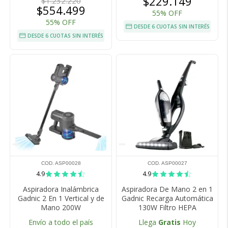
$229.149
$1.232.220
$554.499
55% OFF
55% OFF
DESDE 6 CUOTAS SIN INTERÉS
DESDE 6 CUOTAS SIN INTERÉS
COD. ASP00028
COD. ASP00027
4.9
4.9
Aspiradora Inalámbrica
Aspiradora De Mano 2 en 1
Gadnic 2 En 1 Vertical y de
Gadnic Recarga Automática
Mano 200W
130W Filtro HEPA
Envío a todo el país
Llega
Gratis
Hoy