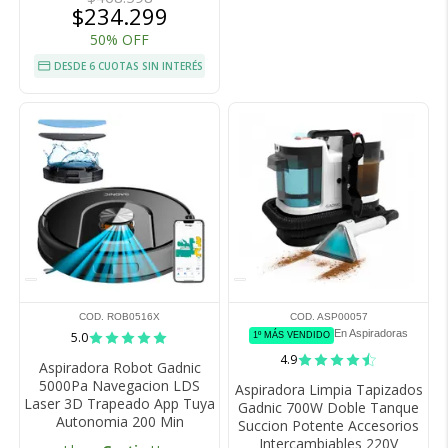
$234.299
50% OFF
DESDE 6 CUOTAS SIN INTERÉS
COD. ROB0516X
COD. ASP00057
En Aspiradoras
5.0
1º MÁS VENDIDO
4.9
Aspiradora Robot Gadnic
5000Pa Navegacion LDS
Aspiradora Limpia Tapizados
Laser 3D Trapeado App Tuya
Gadnic 700W Doble Tanque
Autonomia 200 Min
Succion Potente Accesorios
Intercambiables 220V