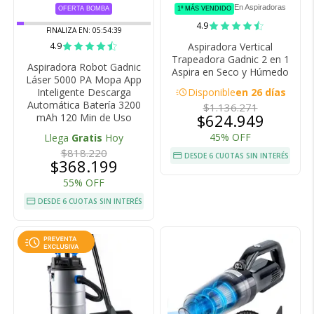
En Aspiradoras
OFERTA BOMBA
1º MÁS VENDIDO
4.9
FINALIZA EN:
05:54:38
4.9
Aspiradora Vertical
Trapeadora Gadnic 2 en 1
Aspiradora Robot Gadnic
Aspira en Seco y Húmedo
Láser 5000 PA Mopa App
acute
Inteligente Descarga
Disponible
en 26 días
Automática Batería 3200
$1.136.271
$624.949
mAh 120 Min de Uso
45% OFF
Llega
Gratis
Hoy
$818.220
DESDE 6 CUOTAS SIN INTERÉS
$368.199
55% OFF
DESDE 6 CUOTAS SIN INTERÉS