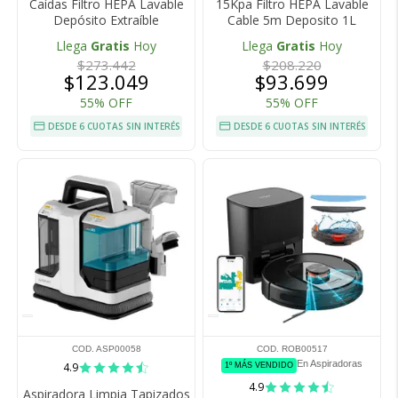
Caídas Filtro HEPA Lavable
15Kpa Filtro HEPA Lavable
Depósito Extraíble
Cable 5m Deposito 1L
Llega
Gratis
Hoy
Llega
Gratis
Hoy
$273.442
$208.220
$123.049
$93.699
55% OFF
55% OFF
DESDE 6 CUOTAS SIN INTERÉS
DESDE 6 CUOTAS SIN INTERÉS
COD. ASP00058
COD. ROB00517
En Aspiradoras
4.9
1º MÁS VENDIDO
4.9
Aspiradora Limpia Tapizados