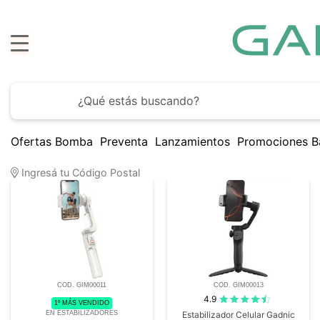
Hasta
6 cuotas sin interés
con todos los bancos
Ofertas Bomba
Preventa
Lanzamientos
Promociones B
6
Artículos encontrados
Ingresá tu Código Postal
COD. GIM00011
COD. GIM00013
4.9
1º MÁS VENDIDO
EN ESTABILIZADORES
Estabilizador Celular Gadnic