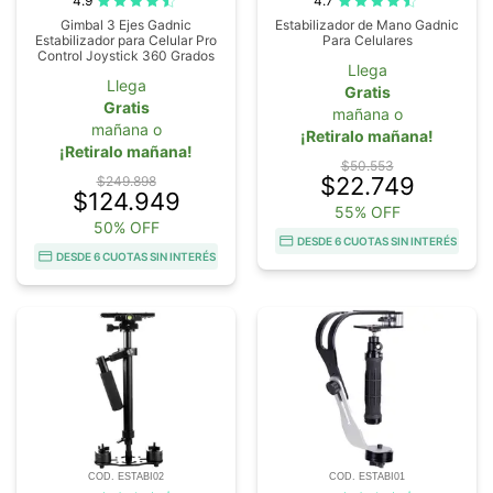
4.9
4.7
Gimbal 3 Ejes Gadnic
Estabilizador de Mano Gadnic
Estabilizador para Celular Pro
Para Celulares
Control Joystick 360 Grados
Llega
Llega
Gratis
Gratis
mañana o
mañana o
¡Retiralo mañana!
¡Retiralo mañana!
$50.553
$22.749
$249.898
$124.949
55% OFF
50% OFF
DESDE 6 CUOTAS SIN INTERÉS
DESDE 6 CUOTAS SIN INTERÉS
COD. ESTABI02
COD. ESTABI01