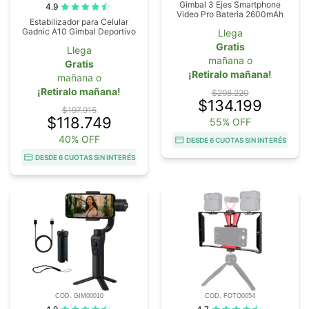
Gimbal 3 Ejes Smartphone
4.9
Video Pro Bateria 2600mAh
Estabilizador para Celular
Gadnic A10 Gimbal Deportivo
Llega
Gratis
Llega
mañana o
Gratis
¡Retiralo mañana!
mañana o
¡Retiralo mañana!
$298.220
$134.199
$197.915
$118.749
55% OFF
40% OFF
DESDE 6 CUOTAS SIN INTERÉS
DESDE 6 CUOTAS SIN INTERÉS
COD. GIM00010
COD. FOTO0054