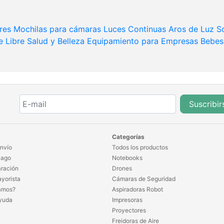
res
Mochilas para cámaras
Luces Continuas
Aros de Luz
S
e Libre
Salud y Belleza
Equipamiento para Empresas
Bebes
Suscribir
Categorías
nvío
Todos los productos
Pago
Notebooks
ración
Drones
yorista
Cámaras de Seguridad
amos?
Aspiradoras Robot
yuda
Impresoras
Proyectores
Freidoras de Aire