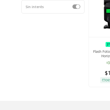
Sin interés
1
Flash Foto
Horiz
Compatibi
acut
$
DE