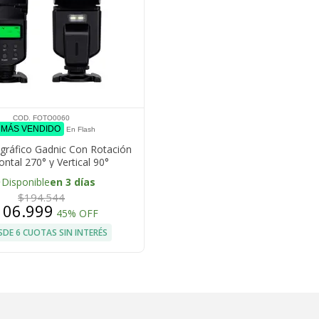
COD. FOTO0060
º MÁS VENDIDO
En Flash
gráfico Gadnic Con Rotación
ontal 270° y Vertical 90°
lidad Universal Canon Nikon
e
Disponible
en 3 días
Fujifilm Pentax
$194.544
106.999
45% OFF
SDE 6 CUOTAS SIN INTERÉS