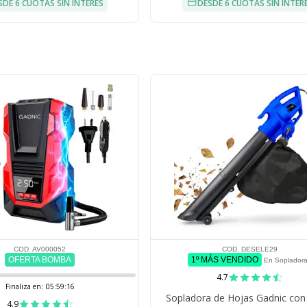
SDE 6 CUOTAS SIN INTERÉS
DESDE 6 CUOTAS SIN INTER
COD. AV000052
COD. DESELE29
OFERTA BOMBA
1º MÁS VENDIDO
En Soplador
4.7
Finaliza en:
05:59:15
Sopladora de Hojas Gadnic con
4.9