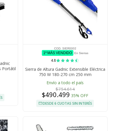
COD. SIER0002
1º MÁS VENDIDO
En Sierras
4.8
adnic
 Portátil
Sierra de Altura Gadnic Extensible Eléctrica
750 W 180-270 cm 250 mm
Envío a todo el país
$754.614
$490.499
35% OFF
ÉS
DESDE 6 CUOTAS SIN INTERÉS