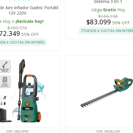
Sistema 3 En 1
 Aire Inflador Gadnic Portátil
Llega
Gratis
Hoy
12V 220V
$166.198
$83.099
a Hoy o
¡Retiralo hoy!
50% OFF
$160.776
DESDE 6 CUOTAS SIN INTER
72.349
55% OFF
SDE 6 CUOTAS SIN INTERÉS
COD. HIDLAV09
COD. DESEL109