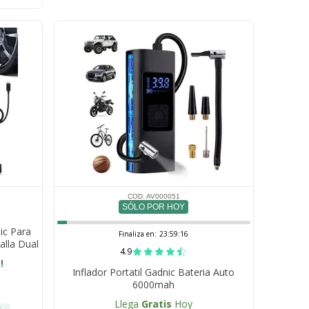
COD. AV000051
SÓLO POR HOY
ic Para
Finaliza en:
23:59:15
alla Dual
4.9
!
Inflador Portatil Gadnic Bateria Auto
6000mah
Llega
Gratis
Hoy