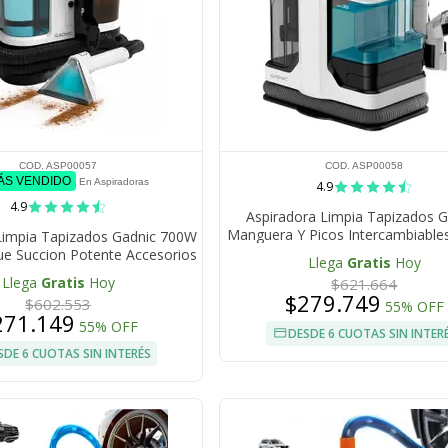
COD. ASP00057
COD. ASP00058
MÁS VENDIDO
En Aspiradoras
4.9
4.9
Aspiradora Limpia Tapizados G
Manguera Y Picos Intercambiables
Limpia Tapizados Gadnic 700W
700 W
e Succion Potente Accesorios
Llega
Gratis
Hoy
ntercambiables 220V
Llega
Gratis
Hoy
$621.664
$279.749
$602.553
55% OFF
271.149
55% OFF
DESDE 6 CUOTAS SIN INTER
SDE 6 CUOTAS SIN INTERÉS