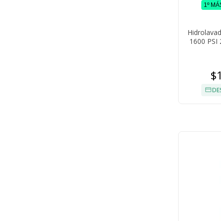
1º MÁ
Hidrolavad
1600 PSI 
Al
$
DE