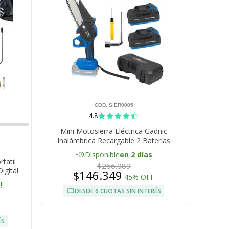
COD. SIER0005
4.8
Mini Motosierra Eléctrica Gadnic
Inalámbrica Recargable 2 Baterías
acute
Disponible
en 2 días
tatil
$266.089
igital
$146.349
45% OFF
ed Para
!
DESDE 6 CUOTAS SIN INTERÉS
ÉS