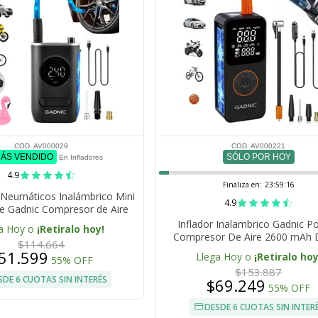
COD. AV000029
COD. AV000221
MÁS VENDIDO
SÓLO POR HOY
En Infladores
4.9
Finaliza en:
23:59:15
e Neumáticos Inalámbrico Mini
4.9
e Gadnic Compresor de Aire
Inflador Inalambrico Gadnic Por
a Hoy o
¡Retiralo hoy!
Compresor De Aire 2600 mAh D
$114.664
Recargable Con Auto Stop Luz L
51.599
Llega Hoy o
¡Retiralo hoy
55% OFF
Neumaticos
$153.887
SDE 6 CUOTAS SIN INTERÉS
$69.249
55% OFF
DESDE 6 CUOTAS SIN INTER