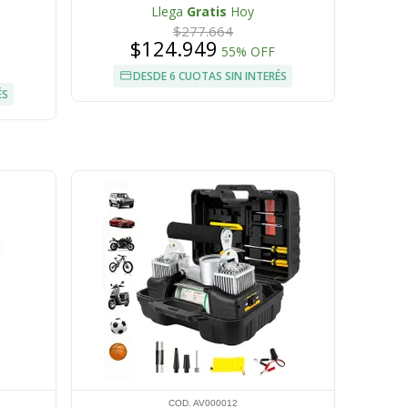
Llega
Gratis
Hoy
$277.664
$124.949
55% OFF
DESDE 6 CUOTAS SIN INTERÉS
ÉS
COD. AV000012