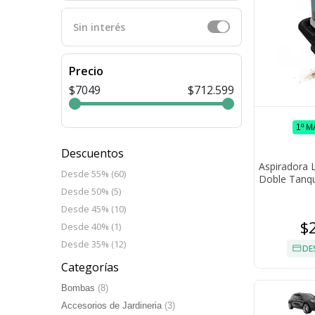
Sin interés
Precio
$7049
$712.599
1º 
Descuentos
Aspiradora 
Desde 55% (60)
Doble Tanqu
I
Desde 50% (5)
Desde 45% (10)
$
Desde 40% (1)
Desde 35% (12)
DE
Categorías
Bombas
(8)
Accesorios de Jardineria
(3)