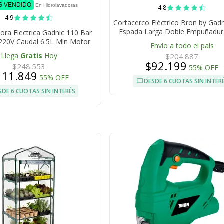
S VENDIDO
En Hidrolavadoras
4.8
4.9
Cortacerco Eléctrico Bron by Gad
Espada Larga Doble Empuñadur
ora Electrica Gadnic 110 Bar
Acero Corte Preciso
220V Caudal 6.5L Min Motor
Envío a todo el país
uminio Manguera 5M
Llega
Gratis
Hoy
$204.887
$92.199
$248.553
55% OFF
111.849
55% OFF
DESDE 6 CUOTAS SIN INTER
SDE 6 CUOTAS SIN INTERÉS