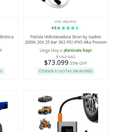
COD. HIDLAV11
4.8
léctrica
Pistola Hidrolavadora Bron by Gadnic
200W 20V 25 bar 362 PSI IPX5 Alta Presion
Electrica Portatil
!
Llega Hoy o
¡Retiralo hoy!
$162.442
$73.099
55% OFF
ÉS
DESDE 6 CUOTAS SIN INTERÉS