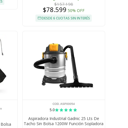
ÉS
$157.198
$78.599
50% OFF
DESDE 6 CUOTAS SIN INTERÉS
COD. ASP00054
as
5.0
Aspiradora Industrial Gadnic 25 Lts De
Tacho Sin Bolsa 1200W Función Sopladora
 Bolsa