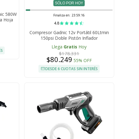
SÓLO POR HOY
nic 580W
Finaliza en:
23:59:15
a Hoja
4.8
Compresor Gadnic 12v Portátil 60Ltmin
150psi Doble Pistón Inflador
Multipropósito
Llega
Gratis
Hoy
ÉS
$178.331
$80.249
55% OFF
DESDE 6 CUOTAS SIN INTERÉS