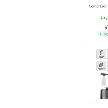
Compresor de
Lleg
$
DE