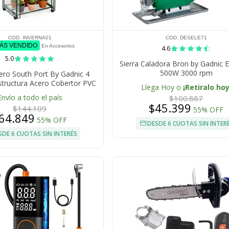
COD. INVERNA01
COD. DESELE71
MÁS VENDIDO
En Accesorios
4.6
5.0
Sierra Caladora Bron by Gadnic E
500W 3000 rpm
ero South Port By Gadnic 4
structura Acero Cobertor PVC
Llega Hoy o
¡Retiralo hoy
Impermeable
Envío a todo el país
$100.887
$45.399
$144.109
55% OFF
64.849
55% OFF
DESDE 6 CUOTAS SIN INTER
SDE 6 CUOTAS SIN INTERÉS