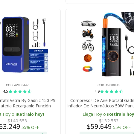
COD. AV000447
COD. AV000415
4.5
4.9
rtátil Vetra By Gadnic 150 PSI
Compresor De Aire Portátil Gadn
Bateria Recargable Función
Inflador De Neumáticos 50W Pant
inflado Linterna LED
LCD 150 PSI 17 Lmin
a Hoy o
¡Retiralo hoy!
Llega Hoy o
¡Retiralo hoy
$140.553
$132.553
63.249
$59.649
55% OFF
55% OFF