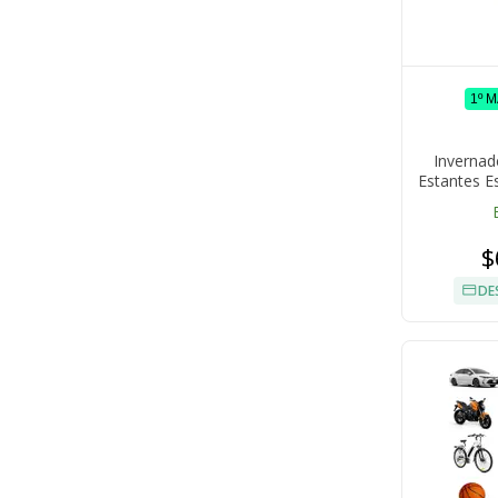
1º 
Invernad
Estantes E
$
DE