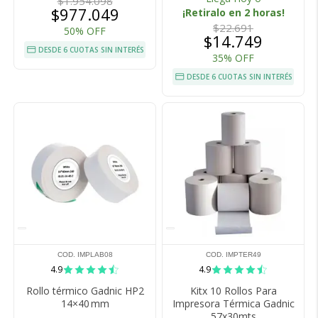
$1.954.098
$977.049
¡Retiralo en 2 horas!
$22.691
50% OFF
$14.749
DESDE 6 CUOTAS SIN INTERÉS
35% OFF
DESDE 6 CUOTAS SIN INTERÉS
COD. IMPLAB08
COD. IMPTER49
4.9
4.9
Rollo térmico Gadnic HP2
Kitx 10 Rollos Para
14×40 mm
Impresora Térmica Gadnic
57x30mts