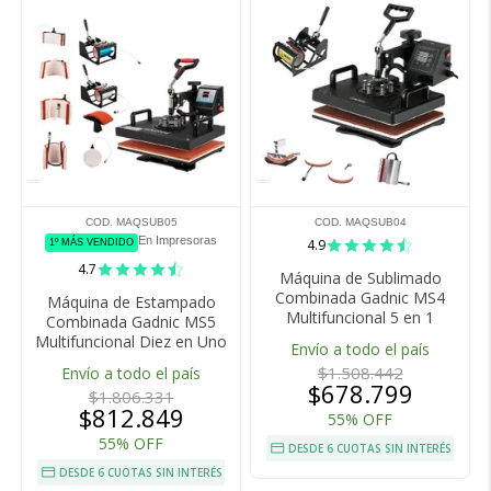
COD. MAQSUB05
COD. MAQSUB04
En Impresoras
4.9
1º MÁS VENDIDO
4.7
Máquina de Sublimado
Combinada Gadnic MS4
Máquina de Estampado
Multifuncional 5 en 1
Combinada Gadnic MS5
Multifuncional Diez en Uno
Envío a todo el país
$1.508.442
Envío a todo el país
$678.799
$1.806.331
$812.849
55% OFF
55% OFF
DESDE 6 CUOTAS SIN INTERÉS
DESDE 6 CUOTAS SIN INTERÉS