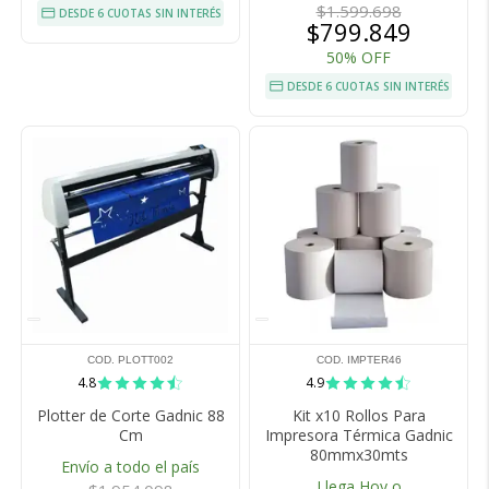
$1.599.698
DESDE 6 CUOTAS SIN INTERÉS
$799.849
50% OFF
DESDE 6 CUOTAS SIN INTERÉS
COD. PLOTT002
COD. IMPTER46
4.8
4.9
Plotter de Corte Gadnic 88
Kit x10 Rollos Para
Cm
Impresora Térmica Gadnic
80mmx30mts
Envío a todo el país
Llega Hoy o