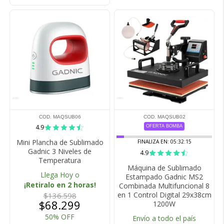
COD. MAQSUB06
COD. MAQSUB02
4.9
OFERTA BOMBA
Mini Plancha de Sublimado
FINALIZA EN:
05:32:15
Gadnic 3 Niveles de
4.9
Temperatura
Máquina de Sublimado
Llega Hoy o
Estampado Gadnic MS2
¡Retiralo en 2 horas!
Combinada Multifuncional 8
en 1 Control Digital 29x38cm
$136.598
$68.299
1200W
50% OFF
Envío a todo el país