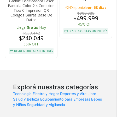
Gadnic Codificadora Laser
Pantalla Color 2.4 Conexion
acute
Disponible
en 68 días
Tipo C Impresion QR
$909.089
Codigos Barras Base De
$499.999
Datos
45% OFF
Llega
Gratis
Hoy
DESDE 6 CUOTAS SIN INTERÉS
$533.442
$240.049
55% OFF
DESDE 6 CUOTAS SIN INTERÉS
Explorá nuestras categorías
Tecnologia
Electro y Hogar
Deportes y Aire Libre
Salud y Belleza
Equipamiento para Empresas
Bebes
y Niños
Seguridad y Vigilancia