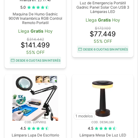
Finaliza en:
23:17:39
Luz de Emergencia Portátil
5.0
Gadnic Panel Solar Con USB 3
Lámparas LED
Maquina De Humo Gadnic
900W Inalambrica RGB Control
Llega
Gratis
Hoy
Remoto Portatil
$172.109
Llega
Gratis
Hoy
$77.449
$314.442
55% OFF
$141.499
DESDE 6 CUOTAS SIN INTERÉS
55% OFF
DESDE 6 CUOTAS SIN INTERÉS
1 modelos
COD. LUPV0011
COD. DESKL16X
4.5
4.5
Lámpara Lupa De Escritorio
Lámpara Mesa De Luz LED