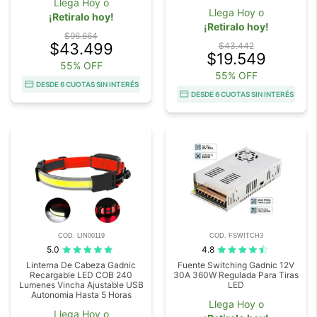
Llega Hoy o
Llega Hoy o
¡Retiralo hoy!
¡Retiralo hoy!
$96.664
$43.499
$43.442
$19.549
55% OFF
55% OFF
DESDE 6 CUOTAS SIN INTERÉS
DESDE 6 CUOTAS SIN INTERÉS
COD. LIN00119
COD. FSWITCH3
5.0
4.8
Linterna De Cabeza Gadnic
Fuente Switching Gadnic 12V
Recargable LED COB 240
30A 360W Regulada Para Tiras
Lumenes Vincha Ajustable USB
LED
Autonomia Hasta 5 Horas
Llega Hoy o
Llega Hoy o