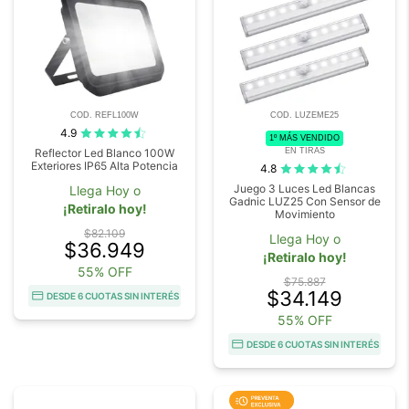
COD. REFL100W
COD. LUZEME25
4.9
1º MÁS VENDIDO
EN TIRAS
Reflector Led Blanco 100W
Exteriores IP65 Alta Potencia
4.8
Juego 3 Luces Led Blancas
Llega Hoy o
Gadnic LUZ25 Con Sensor de
¡Retiralo hoy!
Movimiento
$82.109
Llega Hoy o
$36.949
¡Retiralo hoy!
55% OFF
$75.887
$34.149
DESDE 6 CUOTAS SIN INTERÉS
55% OFF
DESDE 6 CUOTAS SIN INTERÉS