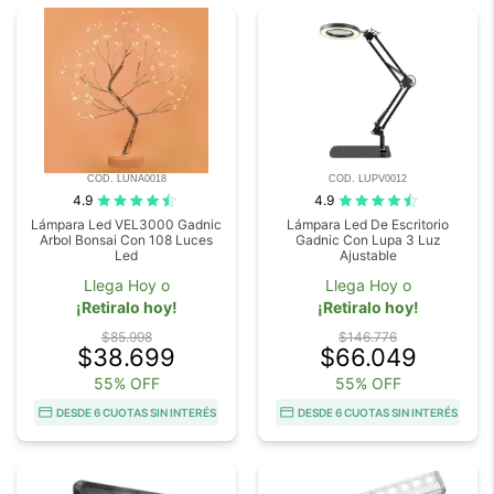
COD. LUNA0018
COD. LUPV0012
4.9
4.9
Lámpara Led VEL3000 Gadnic
Lámpara Led De Escritorio
Arbol Bonsai Con 108 Luces
Gadnic Con Lupa 3 Luz
Led
Ajustable
Llega Hoy o
Llega Hoy o
¡Retiralo hoy!
¡Retiralo hoy!
$85.998
$146.776
$38.699
$66.049
55% OFF
55% OFF
DESDE 6 CUOTAS SIN INTERÉS
DESDE 6 CUOTAS SIN INTERÉS