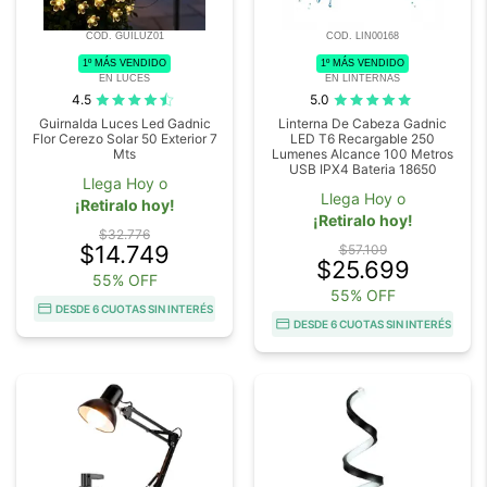
COD. GUILUZ01
COD. LIN00168
1º MÁS VENDIDO
1º MÁS VENDIDO
EN LUCES
EN LINTERNAS
4.5
5.0
Guirnalda Luces Led Gadnic
Linterna De Cabeza Gadnic
Flor Cerezo Solar 50 Exterior 7
LED T6 Recargable 250
Mts
Lumenes Alcance 100 Metros
USB IPX4 Bateria 18650
Llega Hoy o
Llega Hoy o
¡Retiralo hoy!
¡Retiralo hoy!
$32.776
$14.749
$57.109
$25.699
55% OFF
55% OFF
DESDE 6 CUOTAS SIN INTERÉS
DESDE 6 CUOTAS SIN INTERÉS