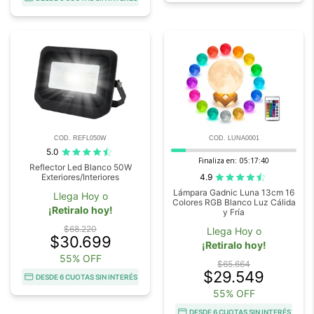
COD. REFL050W
COD. LUNA0001
5.0
Finaliza en:
05:17:39
Reflector Led Blanco 50W
4.9
Exteriores/Interiores
Lámpara Gadnic Luna 13cm 16
Llega Hoy o
Colores RGB Blanco Luz Cálida
¡Retiralo hoy!
y Fría
$68.220
Llega Hoy o
$30.699
¡Retiralo hoy!
55% OFF
$65.664
$29.549
DESDE 6 CUOTAS SIN INTERÉS
55% OFF
DESDE 6 CUOTAS SIN INTERÉS