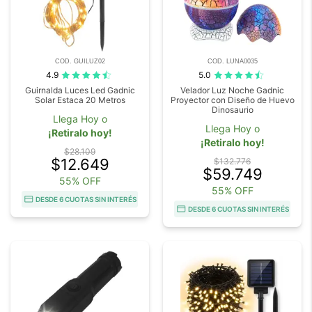
COD. GUILUZ02
COD. LUNA0035
4.9
5.0
Guirnalda Luces Led Gadnic
Velador Luz Noche Gadnic
Solar Estaca 20 Metros
Proyector con Diseño de Huevo
Dinosaurio
Llega Hoy o
Llega Hoy o
¡Retiralo hoy!
¡Retiralo hoy!
$28.109
$12.649
$132.776
$59.749
55% OFF
55% OFF
DESDE 6 CUOTAS SIN INTERÉS
DESDE 6 CUOTAS SIN INTERÉS