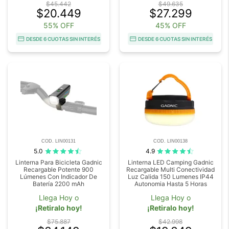
$45.442
$49.635
$20.449
$27.299
55% OFF
45% OFF
DESDE 6 CUOTAS SIN INTERÉS
DESDE 6 CUOTAS SIN INTERÉS
COD. LIN00131
COD. LIN00138
5.0
4.9
Linterna Para Bicicleta Gadnic
Linterna LED Camping Gadnic
Recargable Potente 900
Recargable Multi Conectividad
Lúmenes Con Indicador De
Luz Calida 150 Lumenes IP44
Batería 2200 mAh
Autonomia Hasta 5 Horas
Llega Hoy o
Llega Hoy o
¡Retiralo hoy!
¡Retiralo hoy!
$75.887
$42.998