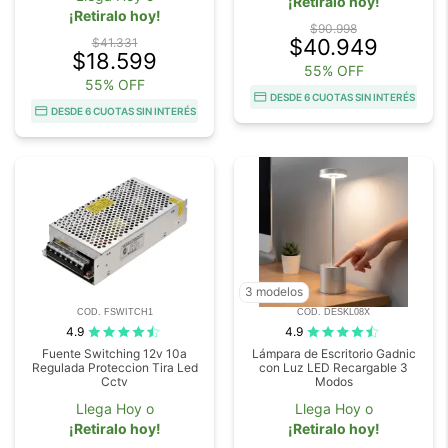
¡Retiralo hoy!
¡Retiralo hoy!
$90.998
$40.949
$41.331
$18.599
55% OFF
55% OFF
DESDE 6 CUOTAS SIN INTERÉS
DESDE 6 CUOTAS SIN INTERÉS
3 modelos
COD. FSWITCH1
COD. DESKL08X
4.9
4.9
Fuente Switching 12v 10a
Lámpara de Escritorio Gadnic
Regulada Proteccion Tira Led
con Luz LED Recargable 3
Cctv
Modos
Llega Hoy o
Llega Hoy o
¡Retiralo hoy!
¡Retiralo hoy!