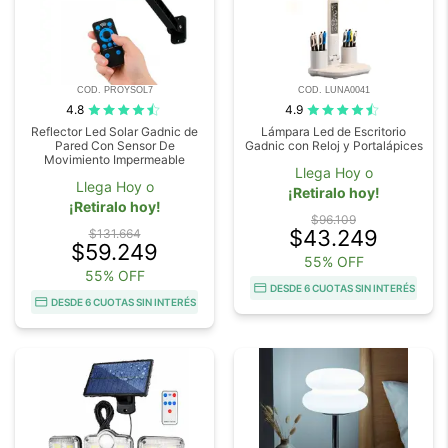
COD. PROYSOL7
COD. LUNA0041
4.8
4.9
Reflector Led Solar Gadnic de
Lámpara Led de Escritorio
Pared Con Sensor De
Gadnic con Reloj y Portalápices
Movimiento Impermeable
Llega Hoy o
Llega Hoy o
¡Retiralo hoy!
¡Retiralo hoy!
$96.109
$43.249
$131.664
$59.249
55% OFF
55% OFF
DESDE 6 CUOTAS SIN INTERÉS
DESDE 6 CUOTAS SIN INTERÉS