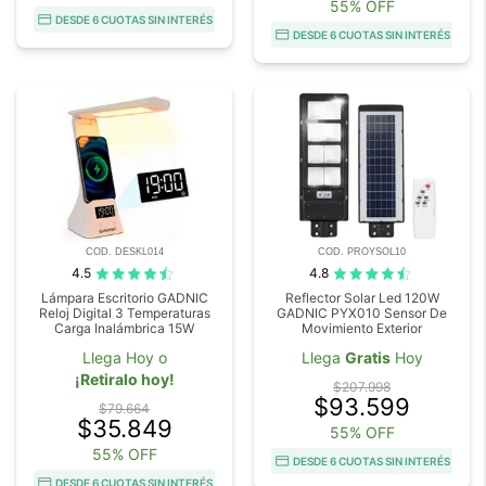
55% OFF
DESDE 6 CUOTAS SIN INTERÉS
DESDE 6 CUOTAS SIN INTERÉS
COD. DESKL014
COD. PROYSOL10
4.5
4.8
Lámpara Escritorio GADNIC
Reflector Solar Led 120W
Reloj Digital 3 Temperaturas
GADNIC PYX010 Sensor De
Carga Inalámbrica 15W
Movimiento Exterior
Llega Hoy o
Llega
Gratis
Hoy
¡Retiralo hoy!
$207.998
$93.599
$79.664
$35.849
55% OFF
55% OFF
DESDE 6 CUOTAS SIN INTERÉS
DESDE 6 CUOTAS SIN INTERÉS