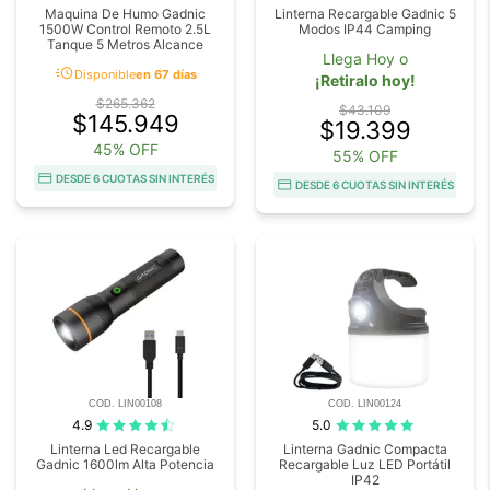
Maquina De Humo Gadnic
Linterna Recargable Gadnic 5
1500W Control Remoto 2.5L
Modos IP44 Camping
Tanque 5 Metros Alcance
Llega Hoy o
acute
Disponible
en 67 días
¡Retiralo hoy!
$265.362
$43.109
$145.949
$19.399
45% OFF
55% OFF
DESDE 6 CUOTAS SIN INTERÉS
DESDE 6 CUOTAS SIN INTERÉS
COD. LIN00108
COD. LIN00124
4.9
5.0
Linterna Led Recargable
Linterna Gadnic Compacta
Gadnic 1600lm Alta Potencia
Recargable Luz LED Portátil
IP42