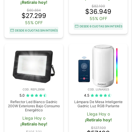
¡Retiralo hoy!
$82.109
$36.949
$60.664
$27.299
55% OFF
55% OFF
DESDE 6 CUOTAS SIN INTERÉS
DESDE 6 CUOTAS SIN INTERÉS
COD. REFL200W
COD. LUNA0023
5.0
4.5
Reflector Led Blanco Gadnic
Lámpara De Mesa Inteligente
200W Exteriores Bajo Consumo
Gadnic Luz RGB Parlante
Energético
Llega Hoy o
Llega Hoy o
¡Retiralo hoy!
¡Retiralo hoy!
$127.109
$105.331