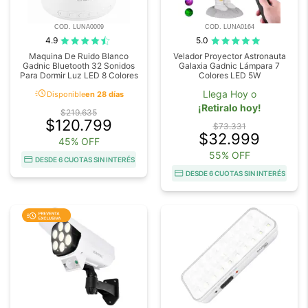
COD. LUNA0009
COD. LUNA0164
4.9
5.0
Maquina De Ruido Blanco
Velador Proyector Astronauta
Gadnic Bluetooth 32 Sonidos
Galaxia Gadnic Lámpara 7
Para Dormir Luz LED 8 Colores
Colores LED 5W
acute
Llega Hoy o
Disponible
en 28 días
¡Retiralo hoy!
$219.635
$120.799
$73.331
$32.999
45% OFF
55% OFF
DESDE 6 CUOTAS SIN INTERÉS
DESDE 6 CUOTAS SIN INTERÉS