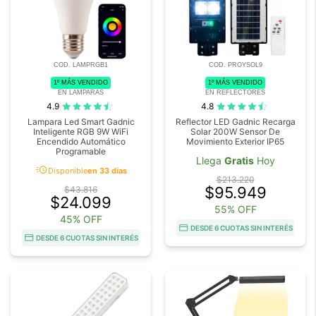
COD. LAMPRGB1
COD. PROYSOL9
1º MÁS VENDIDO
1º MÁS VENDIDO
EN LAMPARAS
EN REFLECTORES
4.9
4.8
Lampara Led Smart Gadnic
Reflector LED Gadnic Recarga
Inteligente RGB 9W WiFi
Solar 200W Sensor De
Encendido Automático
Movimiento Exterior IP65
Programable
Llega
Gratis
Hoy
acute
Disponible
en 33 días
$213.220
$95.949
$43.816
$24.099
55% OFF
45% OFF
DESDE 6 CUOTAS SIN INTERÉS
DESDE 6 CUOTAS SIN INTERÉS