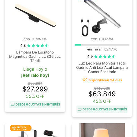
COD. LUZEME36
COD. LUZPC001
4.8
Finaliza en:
05:17:39
Lámpara De Escritorio
4.9
Magnética Gadnic LUZ36 Luz
Táctil
Luz Led Para Monitor Tactil
Gadnic Anti Luz Azul Lampara
Llega Hoy o
Gamer Escritorio
¡Retiralo hoy!
acute
Disponible
en 34 días
$60.664
$27.299
$116.089
$63.849
55% OFF
45% OFF
DESDE 6 CUOTAS SIN INTERÉS
DESDE 6 CUOTAS SIN INTERÉS