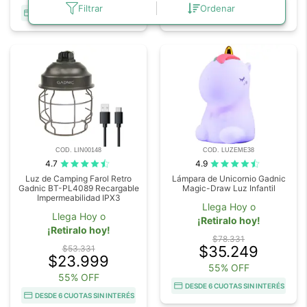
Filtrar
Ordenar
DESDE 6 CUOTAS SIN INTERÉS
DESDE 6 CUOTAS SIN INTERÉS
COD. LIN00148
COD. LUZEME38
4.7
4.9
Luz de Camping Farol Retro
Lámpara de Unicornio Gadnic
Gadnic BT-PL4089 Recargable
Magic-Draw Luz Infantil
Impermeabilidad IPX3
Llega Hoy o
Llega Hoy o
¡Retiralo hoy!
¡Retiralo hoy!
$78.331
$35.249
$53.331
$23.999
55% OFF
55% OFF
DESDE 6 CUOTAS SIN INTERÉS
DESDE 6 CUOTAS SIN INTERÉS