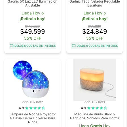
Gadnic 5X Luz LED Iluminación
Gadnic Táctil Velador Regulable
Ajustable
Escritorio
Llega Hoy o
Llega Hoy o
¡Retiralo hoy!
¡Retiralo hoy!
$110.220
$55.220
$49.599
$24.849
55% OFF
55% OFF
DESDE 6 CUOTAS SIN INTERÉS
DESDE 6 CUOTAS SIN INTERÉS
COD. LUNA0017
COD. LUNA0029
4.8
4.9
Lámpara de Noche Proyector
Máquina de Ruido Blanco
Galaxia Tierra Universo Para
Gadnic 26 Sonidos Para Dormir
Niños
Llega
Gratis
Hoy