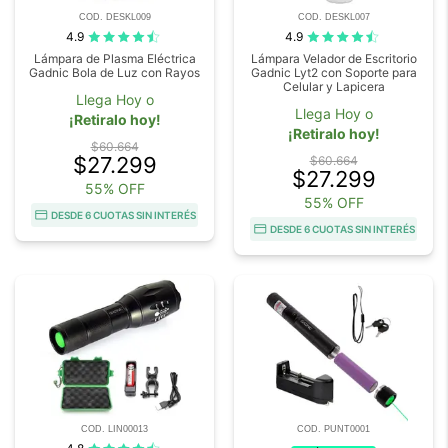
COD. DESKL009
COD. DESKL007
4.9
4.9
Lámpara de Plasma Eléctrica
Lámpara Velador de Escritorio
Gadnic Bola de Luz con Rayos
Gadnic Lyt2 con Soporte para
Celular y Lapicera
Llega Hoy o
Llega Hoy o
¡Retiralo hoy!
¡Retiralo hoy!
$60.664
$27.299
$60.664
$27.299
55% OFF
55% OFF
DESDE 6 CUOTAS SIN INTERÉS
DESDE 6 CUOTAS SIN INTERÉS
COD. LIN00013
COD. PUNT0001