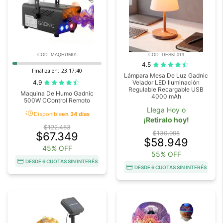
COD. MAQHUM01
COD. DESKL019
4.5
Finaliza en:
23:17:39
Lámpara Mesa De Luz Gadnic
4.9
Velador LED Iluminación
Regulable Recargable USB
Maquina De Humo Gadnic
4000 mAh
500W CControl Remoto
Llega Hoy o
acute
Disponible
en 34 días
¡Retiralo hoy!
$122.453
$130.998
$67.349
$58.949
45% OFF
55% OFF
DESDE 6 CUOTAS SIN INTERÉS
DESDE 6 CUOTAS SIN INTERÉS