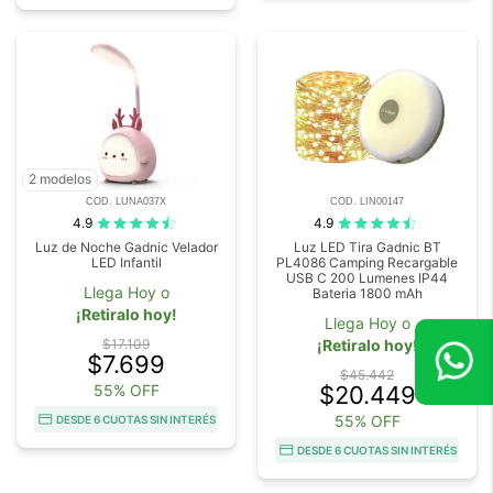
2 modelos
COD. LUNA037X
COD. LIN00147
4.9
4.9
Luz de Noche Gadnic Velador
Luz LED Tira Gadnic BT
LED Infantil
PL4086 Camping Recargable
USB C 200 Lumenes IP44
Llega Hoy o
Bateria 1800 mAh
¡Retiralo hoy!
Llega Hoy o
$17.109
¡Retiralo hoy!
$7.699
$45.442
55% OFF
$20.449
55% OFF
DESDE 6 CUOTAS SIN INTERÉS
DESDE 6 CUOTAS SIN INTERÉS