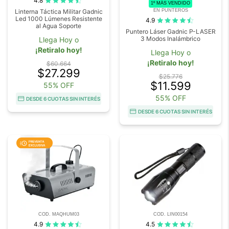
4.8
1º MÁS VENDIDO
EN PUNTEROS
Linterna Táctica Militar Gadnic
Led 1000 Lúmenes Resistente
4.9
al Agua Soporte
Puntero Láser Gadnic P-LASER
3 Modos Inalámbrico
Llega Hoy o
¡Retiralo hoy!
Llega Hoy o
¡Retiralo hoy!
$60.664
$27.299
$25.776
$11.599
55% OFF
55% OFF
DESDE 6 CUOTAS SIN INTERÉS
DESDE 6 CUOTAS SIN INTERÉS
COD. MAQHUM03
COD. LIN00154
4.9
4.5