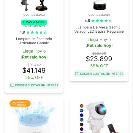
COD. DESKL002
COD. DESKL015
4.5
1º MÁS VENDIDO
EN VELADORES
Lámpara De Mesa Gadnic
Velador LED Espiral Regulable
4.9
Lampara de Escritorio
Llega Hoy o
Articulada Gadnic
¡Retiralo hoy!
Llega Hoy o
$53.109
¡Retiralo hoy!
$23.899
$91.442
55% OFF
$41.149
DESDE 6 CUOTAS SIN INTERÉS
55% OFF
DESDE 6 CUOTAS SIN INTERÉS