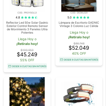
COD. PROYSOL13
COD. DESKL020
4.8
5.0
Reflector Led 50w Solar Gadnic
Lámpara de Escritorio GADNIC
Exterior Control Remoto Sensor
Vintage 3 Colores Luz Cálida
de Movimiento 3 Paneles Ultra
Llega Hoy o
Potentes
¡Retiralo hoy!
Llega Hoy o
¡Retiralo hoy!
$86.748
$52.049
$100.553
$45.249
40% OFF
55% OFF
DESDE 6 CUOTAS SIN INTERÉS
DESDE 6 CUOTAS SIN INTERÉS