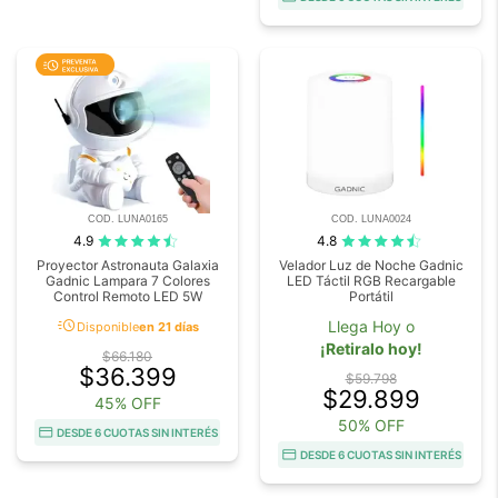
COD. LUNA0165
COD. LUNA0024
4.9
4.8
Proyector Astronauta Galaxia
Velador Luz de Noche Gadnic
Gadnic Lampara 7 Colores
LED Táctil RGB Recargable
Control Remoto LED 5W
Portátil
acute
Llega Hoy o
Disponible
en 21 días
¡Retiralo hoy!
$66.180
$36.399
$59.798
$29.899
45% OFF
50% OFF
DESDE 6 CUOTAS SIN INTERÉS
DESDE 6 CUOTAS SIN INTERÉS