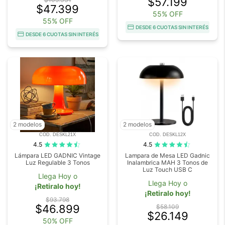
$57.199
$47.399
55% OFF
55% OFF
DESDE 6 CUOTAS SIN INTERÉS
DESDE 6 CUOTAS SIN INTERÉS
2 modelos
2 modelos
COD. DESKL21X
COD. DESKL12X
4.5
4.5
Lámpara LED GADNIC Vintage
Lampara de Mesa LED Gadnic
Luz Regulable 3 Tonos
Inalambrica MAH 3 Tonos de
Luz Touch USB C
Llega Hoy o
Llega Hoy o
¡Retiralo hoy!
¡Retiralo hoy!
$93.798
$46.899
$58.109
$26.149
50% OFF