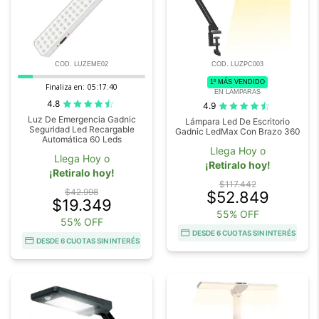
COD. LUZEME02
COD. LUZPC003
1º MÁS VENDIDO
Finaliza en:
05:17:39
EN LÁMPARAS
4.8
4.9
Luz De Emergencia Gadnic
Lámpara Led De Escritorio
Seguridad Led Recargable
Gadnic LedMax Con Brazo 360
Automática 60 Leds
Llega Hoy o
Llega Hoy o
¡Retiralo hoy!
¡Retiralo hoy!
$117.442
$42.998
$52.849
$19.349
55% OFF
55% OFF
DESDE 6 CUOTAS SIN INTERÉS
DESDE 6 CUOTAS SIN INTERÉS