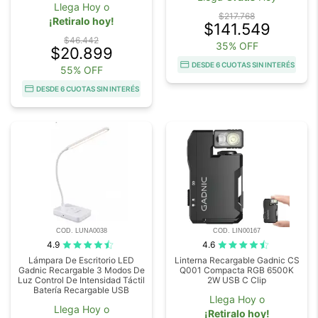
Llega Hoy o
$217.768
¡Retiralo hoy!
$141.549
$46.442
35% OFF
$20.899
DESDE 6 CUOTAS SIN INTERÉS
55% OFF
DESDE 6 CUOTAS SIN INTERÉS
COD. LUNA0038
COD. LIN00167
4.9
4.6
Lámpara De Escritorio LED
Linterna Recargable Gadnic CS
Gadnic Recargable 3 Modos De
Q001 Compacta RGB 6500K
Luz Control De Intensidad Táctil
2W USB C Clip
Batería Recargable USB
Llega Hoy o
Llega Hoy o
¡Retiralo hoy!