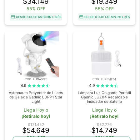
$34.149
$19.349
55% OFF
55% OFF
DESDE 6 CUOTAS SIN INTERÉS
DESDE 6 CUOTAS SIN INTERÉS
COD. LUNA0026
COD. LUZEME04
4.9
4.9
Astronauta Proyector de Luces
Lámpara Luz Colgante Portátil
de Galaxia Gadnic LDPP1 Star
Gadnic LUZ04 Recargable
Light
Indicador de Batería
Llega Hoy o
Llega Hoy o
¡Retiralo hoy!
¡Retiralo hoy!
$121.442
$32.776
$54.649
$14.749
55% OFF
55% OFF