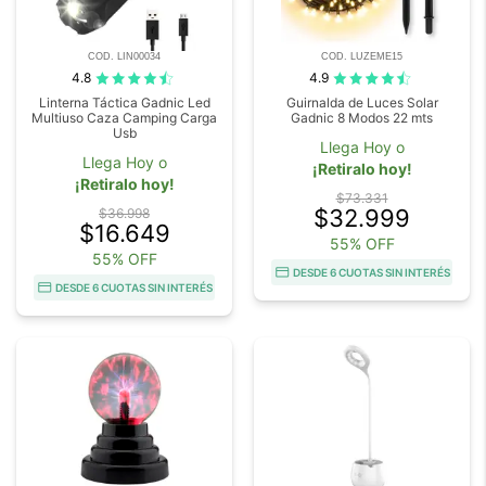
COD. LIN00034
COD. LUZEME15
4.8
4.9
Linterna Táctica Gadnic Led
Guirnalda de Luces Solar
Multiuso Caza Camping Carga
Gadnic 8 Modos 22 mts
Usb
Llega Hoy o
Llega Hoy o
¡Retiralo hoy!
¡Retiralo hoy!
$73.331
$32.999
$36.998
$16.649
55% OFF
55% OFF
DESDE 6 CUOTAS SIN INTERÉS
DESDE 6 CUOTAS SIN INTERÉS