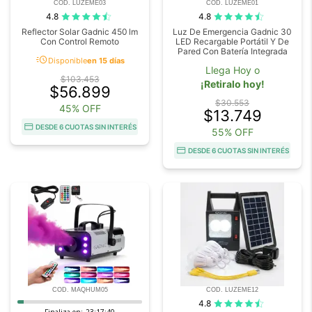
COD. LUZEME03
COD. LUZEME01
4.8
4.8
Reflector Solar Gadnic 450 lm
Luz De Emergencia Gadnic 30
Con Control Remoto
LED Recargable Portátil Y De
Pared Con Batería Integrada
acute
Disponible
en 15 días
Llega Hoy o
$103.453
¡Retiralo hoy!
$56.899
$30.553
45% OFF
$13.749
DESDE 6 CUOTAS SIN INTERÉS
55% OFF
DESDE 6 CUOTAS SIN INTERÉS
COD. MAQHUM05
COD. LUZEME12
4.8