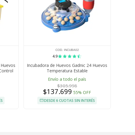
COD. INCUBA02
4.9
8 Huevos
Incubadora de Huevos Gadnic 24 Huevos
Control
Temperatura Estable
0W
Envío a todo el país
$305.998
$137.699
55% OFF
ÉS
DESDE 6 CUOTAS SIN INTERÉS