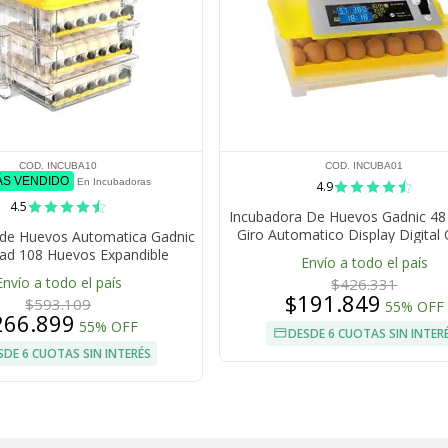
COD. INCUBA10
COD. INCUBA01
ÁS VENDIDO
En Incubadoras
4.9
4.5
Incubadora De Huevos Gadnic 4
Giro Automatico Display Digital 
 de Huevos Automatica Gadnic
Temperatura Humedad 8
ad 108 Huevos Expandible
Envío a todo el país
copio Giro Automático
Envío a todo el país
$426.331
$191.849
$593.109
55% OFF
266.899
55% OFF
DESDE 6 CUOTAS SIN INTER
SDE 6 CUOTAS SIN INTERÉS