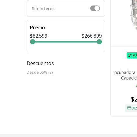
Sin interés
Precio
$82.599
$266.899
1º M
Descuentos
Incubadora
Desde 55% (3)
Capacid
Ovos
$
DE