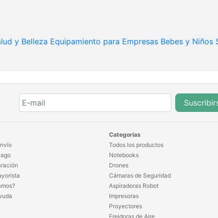
lud y Belleza
Equipamiento para Empresas
Bebes y Niños
Suscribir
Categorías
nvío
Todos los productos
Pago
Notebooks
ración
Drones
yorista
Cámaras de Seguridad
amos?
Aspiradoras Robot
yuda
Impresoras
Proyectores
Freidoras de Aire