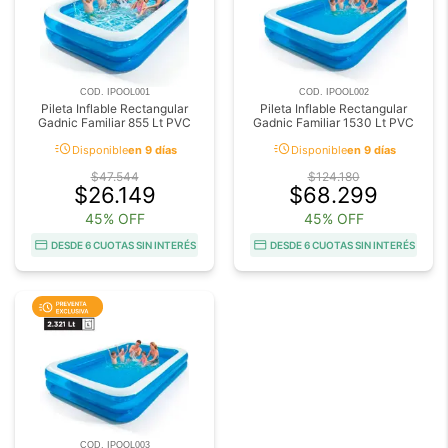
COD. IPOOL001
COD. IPOOL002
Pileta Inflable Rectangular
Pileta Inflable Rectangular
Gadnic Familiar 855 Lt PVC
Gadnic Familiar 1530 Lt PVC
acute
acute
Disponible
en 9 días
Disponible
en 9 días
$47.544
$124.180
$26.149
$68.299
45% OFF
45% OFF
DESDE 6 CUOTAS SIN INTERÉS
DESDE 6 CUOTAS SIN INTERÉS
COD. IPOOL003