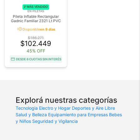
1º MÁS VENDIDO
EN PILETAS
Pileta Inflable Rectangular
Gadnic Familiar 2321 Lt PVC
acute
Disponible
en 9 días
$186.271
$102.449
45% OFF
DESDE 6 CUOTAS SIN INTERÉS
Explorá nuestras categorías
Tecnologia
Electro y Hogar
Deportes y Aire Libre
Salud y Belleza
Equipamiento para Empresas
Bebes
y Niños
Seguridad y Vigilancia