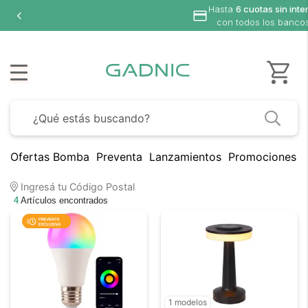
Hasta
6 cuotas sin inte
con todos los banco
Ofertas Bomba
Preventa
Lanzamientos
Promociones B
Ingresá tu Código Postal
4
Artículos encontrados
1 modelos