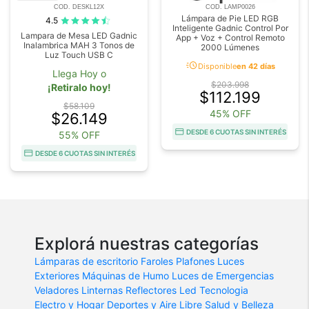
COD. DESKL12X
COD. LAMP0026
Lámpara de Pie LED RGB
4.5
Inteligente Gadnic Control Por
Lampara de Mesa LED Gadnic
App + Voz + Control Remoto
Inalambrica MAH 3 Tonos de
2000 Lúmenes
Luz Touch USB C
acute
Disponible
en 42 días
Llega Hoy o
$203.998
¡Retiralo hoy!
$112.199
$58.109
45% OFF
$26.149
DESDE 6 CUOTAS SIN INTERÉS
55% OFF
DESDE 6 CUOTAS SIN INTERÉS
Explorá nuestras categorías
Lámparas de escritorio
Faroles
Plafones
Luces
Exteriores
Máquinas de Humo
Luces de Emergencias
Veladores
Linternas
Reflectores Led
Tecnologia
Electro y Hogar
Deportes y Aire Libre
Salud y Belleza