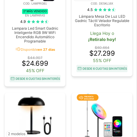
COD. LAMPRGB1
COD. DESKL16X
4.5
1º MÁS VENDIDO
EN LAMPARAS
Lámpara Mesa De Luz LED
Gadnic Táctil Velador Regulable
4.9
Escritorio
Lampara Led Smart Gadnic
Inteligente RGB 9W WiFi
Llega Hoy o
Encendido Automático
¡Retiralo hoy!
Programable
$60.664
acute
Disponible
en 27 días
$27.299
$44.907
55% OFF
$24.699
DESDE 6 CUOTAS SIN INTERÉS
45% OFF
DESDE 6 CUOTAS SIN INTERÉS
2 modelos