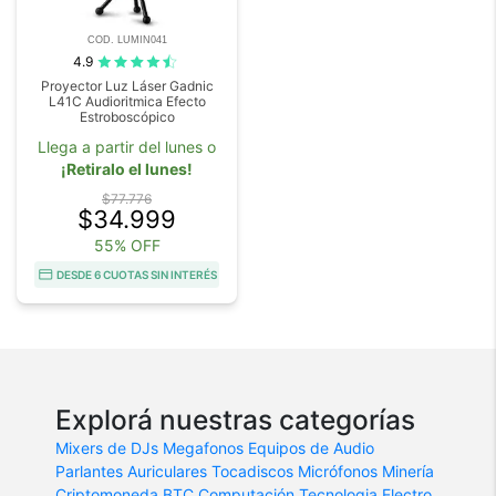
COD. LUMIN041
4.9
Proyector Luz Láser Gadnic
L41C Audioritmica Efecto
Estroboscópico
Llega a partir del lunes o
¡Retiralo el lunes!
$77.776
$34.999
55% OFF
DESDE 6 CUOTAS SIN INTERÉS
Explorá nuestras categorías
Mixers de DJs
Megafonos
Equipos de Audio
Parlantes
Auriculares
Tocadiscos
Micrófonos
Minería
Criptomoneda BTC
Computación
Tecnologia
Electro