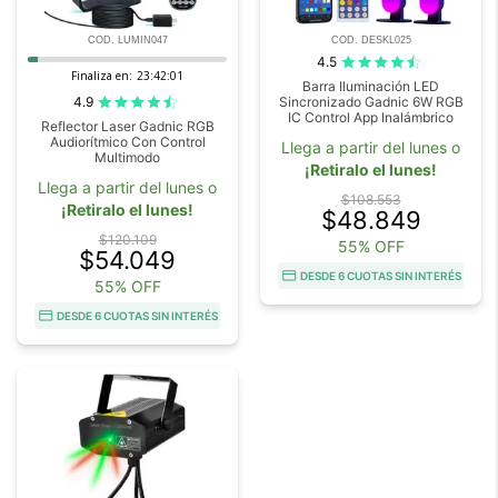
COD. LUMIN047
COD. DESKL025
4.5
Finaliza en:
23:42:01
Barra Iluminación LED
4.9
Sincronizado Gadnic 6W RGB
IC Control App Inalámbrico
Reflector Laser Gadnic RGB
Audiorítmico Con Control
Llega a partir del lunes o
Multimodo
¡Retiralo el lunes!
Llega a partir del lunes o
$108.553
¡Retiralo el lunes!
$48.849
$120.109
55% OFF
$54.049
DESDE 6 CUOTAS SIN INTERÉS
55% OFF
DESDE 6 CUOTAS SIN INTERÉS