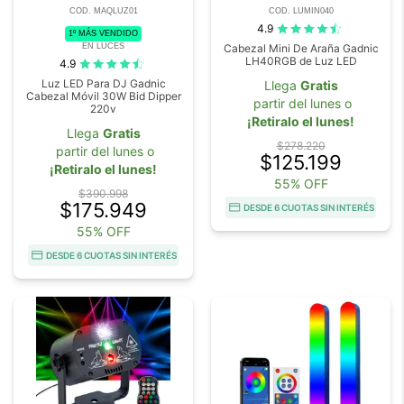
COD. MAQLUZ01
COD. LUMIN040
4.9
1º MÁS VENDIDO
EN LUCES
Cabezal Mini De Araña Gadnic
LH40RGB de Luz LED
4.9
Luz LED Para DJ Gadnic
Llega
Gratis
Cabezal Móvil 30W Bid Dipper
partir del lunes o
220v
¡Retiralo el lunes!
Llega
Gratis
$278.220
partir del lunes o
$125.199
¡Retiralo el lunes!
55% OFF
$390.998
$175.949
DESDE 6 CUOTAS SIN INTERÉS
55% OFF
DESDE 6 CUOTAS SIN INTERÉS