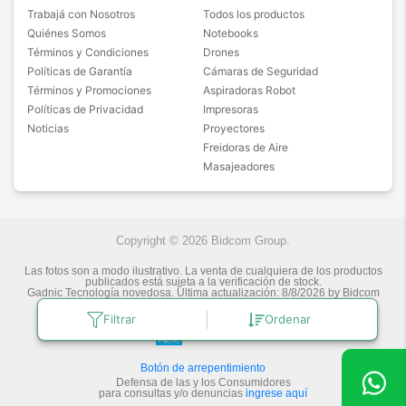
Trabajá con Nosotros
Todos los productos
Quiénes Somos
Notebooks
Términos y Condiciones
Drones
Políticas de Garantía
Cámaras de Seguridad
Términos y Promociones
Aspiradoras Robot
Políticas de Privacidad
Impresoras
Noticias
Proyectores
Freidoras de Aire
Masajeadores
Copyright © 2026 Bidcom Group.
Las fotos son a modo ilustrativo. La venta de cualquiera de los productos
publicados está sujeta a la verificación de stock.
Gadnic Tecnología novedosa.
Última actualización:
8/8/2026
by
Bidcom
S.R.L.
Filtrar
Ordenar
Botón de arrepentimiento
Defensa de las y los Consumidores
para consultas y/o denuncias
ingrese aquí