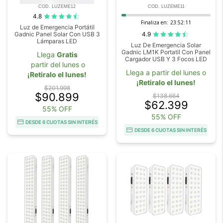
COD. LUZEME12
COD. LUZEME11
4.8
Finaliza en:
23:52:10
Luz de Emergencia Portátil
4.9
Gadnic Panel Solar Con USB 3
Lámparas LED
Luz De Emergencia Solar
Gadnic LM1K Portatil Con Panel
Llega
Gratis
Cargador USB Y 3 Focos LED
partir del lunes o
Llega a partir del lunes o
¡Retiralo el lunes!
¡Retiralo el lunes!
$201.998
$90.899
$138.664
$62.399
55% OFF
55% OFF
DESDE 6 CUOTAS SIN INTERÉS
DESDE 6 CUOTAS SIN INTERÉS