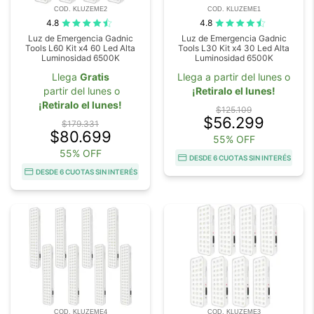
COD. KLUZEME2
COD. KLUZEME1
4.8
4.8
Luz de Emergencia Gadnic
Luz de Emergencia Gadnic
Tools L60 Kit x4 60 Led Alta
Tools L30 Kit x4 30 Led Alta
Luminosidad 6500K
Luminosidad 6500K
Llega
Gratis
Llega a partir del lunes o
partir del lunes o
¡Retiralo el lunes!
¡Retiralo el lunes!
$125.109
$56.299
$179.331
$80.699
55% OFF
55% OFF
DESDE 6 CUOTAS SIN INTERÉS
DESDE 6 CUOTAS SIN INTERÉS
COD. KLUZEME4
COD. KLUZEME3