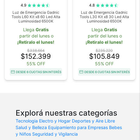
4.9
4.8
Luz de Emergencia Gadnic
Luz de Emergencia Gadnic
Tools L60 Kit x8 60 Led Alta
Tools L30 Kit x8 30 Led Alta
Luminosidad 6500K
Luminosidad 6500K
Llega
Gratis
Llega
Gratis
partir del lunes o
partir del lunes o
¡Retiralo el lunes!
¡Retiralo el lunes!
$338.664
$235.220
$152.399
$105.849
55% OFF
55% OFF
DESDE 6 CUOTAS SIN INTERÉS
DESDE 6 CUOTAS SIN INTERÉS
Explorá nuestras categorías
Tecnologia
Electro y Hogar
Deportes y Aire Libre
Salud y Belleza
Equipamiento para Empresas
Bebes
y Niños
Seguridad y Vigilancia