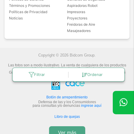
Términos y Promociones
Aspiradoras Robot
Políticas de Privacidad
Impresoras
Noticias
Proyectores
Freidoras de Aire
Masajeadores
Copyright © 2026 Bidcom Group.
Las fotos son a modo ilustrativo. La venta de cualquiera de los productos
publicados está sujeta a la verificación de stock.
Gadnic Tecnología novedosa.
Última actualización:
8/8/2026
by
Bidcom
Filtrar
Ordenar
S.R.L.
Botón de arrepentimiento
Defensa de las y los Consumidores
para consultas y/o denuncias
ingrese aquí
Libro de quejas
Ver más