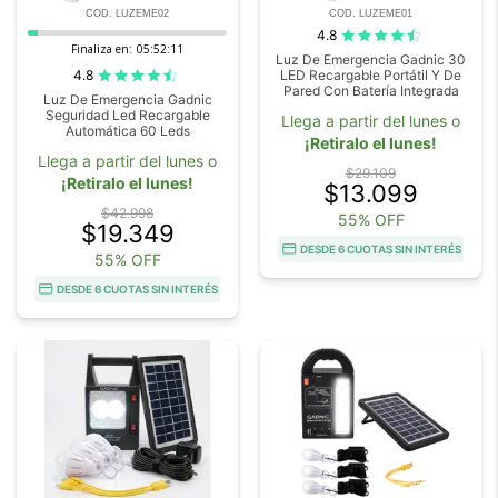
COD. LUZEME02
COD. LUZEME01
4.8
Finaliza en:
05:52:10
Luz De Emergencia Gadnic 30
4.8
LED Recargable Portátil Y De
Pared Con Batería Integrada
Luz De Emergencia Gadnic
Seguridad Led Recargable
Llega a partir del lunes o
Automática 60 Leds
¡Retiralo el lunes!
Llega a partir del lunes o
$29.109
¡Retiralo el lunes!
$13.099
$42.998
55% OFF
$19.349
DESDE 6 CUOTAS SIN INTERÉS
55% OFF
DESDE 6 CUOTAS SIN INTERÉS