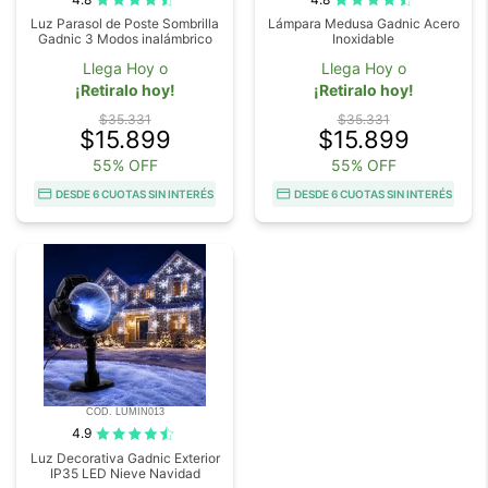
Luz Parasol de Poste Sombrilla
Lámpara Medusa Gadnic Acero
Gadnic 3 Modos inalámbrico
Inoxidable
Llega Hoy o
Llega Hoy o
¡Retiralo hoy!
¡Retiralo hoy!
$35.331
$35.331
$15.899
$15.899
55% OFF
55% OFF
DESDE 6 CUOTAS SIN INTERÉS
DESDE 6 CUOTAS SIN INTERÉS
COD. LUMIN013
4.9
Luz Decorativa Gadnic Exterior
IP35 LED Nieve Navidad