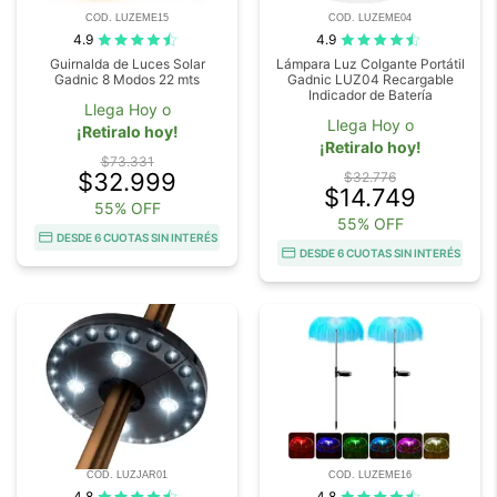
COD. LUZEME15
COD. LUZEME04
4.9
4.9
Guirnalda de Luces Solar
Lámpara Luz Colgante Portátil
Gadnic 8 Modos 22 mts
Gadnic LUZ04 Recargable
Indicador de Batería
Llega Hoy o
Llega Hoy o
¡Retiralo hoy!
¡Retiralo hoy!
$73.331
$32.999
$32.776
$14.749
55% OFF
55% OFF
DESDE 6 CUOTAS SIN INTERÉS
DESDE 6 CUOTAS SIN INTERÉS
COD. LUZJAR01
COD. LUZEME16
4.8
4.8