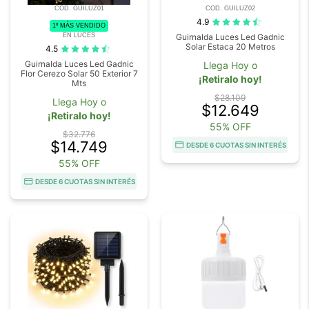
COD. GUILUZ01
COD. GUILUZ02
4.9
1º MÁS VENDIDO
EN LUCES
Guirnalda Luces Led Gadnic
Solar Estaca 20 Metros
4.5
Guirnalda Luces Led Gadnic
Llega Hoy o
Flor Cerezo Solar 50 Exterior 7
¡Retiralo hoy!
Mts
$28.109
Llega Hoy o
$12.649
¡Retiralo hoy!
55% OFF
$32.776
$14.749
DESDE 6 CUOTAS SIN INTERÉS
55% OFF
DESDE 6 CUOTAS SIN INTERÉS