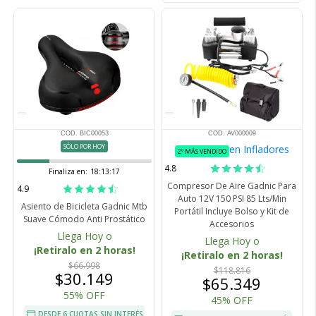
COD. BIC00053
COD. AV000009
SÓLO POR HOY
en Infladores
2º MÁS VENDIDO
4.8
Finaliza en:
18:13:16
Compresor De Aire Gadnic Para
4.9
Auto 12V 150 PSI 85 Lts/Min
Asiento de Bicicleta Gadnic Mtb
Portátil Incluye Bolso y Kit de
Suave Cómodo Anti Prostático
Accesorios
Llega Hoy o
Llega Hoy o
¡Retiralo en 2 horas!
¡Retiralo en 2 horas!
$66.998
$118.816
$30.149
$65.349
55% OFF
45% OFF
DESDE 6 CUOTAS SIN INTERÉS