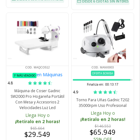
DESDE 6 CUOTAS SIN INTERÉS
COD. MAQCOS12
COD. MANI0003
OFERTA BOMBA
en Máquinas
1º MÁS VENDIDO
4.8
Finaliza en:
00:13:16
Máquina de Coser Gadnic
4.9
SW2000 Pro Hogareña Portátil
Torno Para Uñas Gadnic T202
Con Mesa y Accesorios 2
35000rpm Uso Profesional
Velocidades Luz Led
Llega Hoy o
Llega Hoy o
¡Retiralo en 2 horas!
¡Retiralo en 2 horas!
$146.553
$65.664
$65.949
$29.549
55% OFF