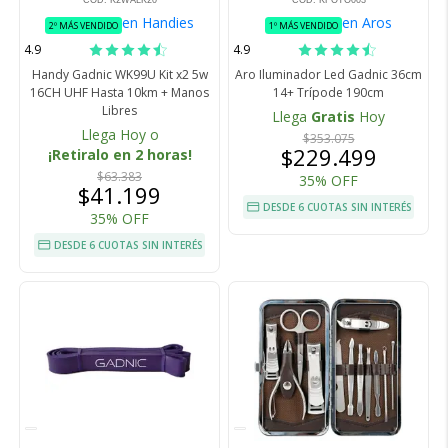
en Handies
en Aros
2º MÁS VENDIDO
1º MÁS VENDIDO
4.9
4.9
Handy Gadnic WK99U Kit x2 5w
Aro Iluminador Led Gadnic 36cm
16CH UHF Hasta 10km + Manos
14+ Trípode 190cm
Libres
Llega
Gratis
Hoy
Llega Hoy o
$353.075
$229.499
¡Retiralo en 2 horas!
$63.383
35% OFF
$41.199
DESDE 6 CUOTAS SIN INTERÉS
35% OFF
DESDE 6 CUOTAS SIN INTERÉS