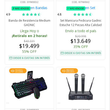
COD. GYM00012
COD. KITMANI2
en Bandas
en Set
3º MÁS VENDIDO
1º MÁS VENDIDO
4.9
4.8
Banda de Resistencia Medium
Set Manicura Pedicura Gadnic
GADNIC
Estuche 12 Piezas Alta Calidad
Llega Hoy o
Envío a todo el país
¡Retiralo en 2 horas!
$20.998
$13.649
$43.331
$19.499
35% OFF
55% OFF
DESDE 6 CUOTAS SIN INTERÉS
DESDE 6 CUOTAS SIN INTERÉS