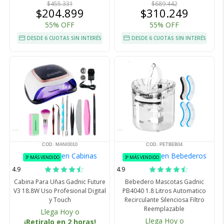
$455.331
$689.442
$204.899
$310.249
55% OFF
55% OFF
DESDE 6 CUOTAS SIN INTERÉS
DESDE 6 CUOTAS SIN INTERÉS
COD. MANI0010
COD. PETBEB04
en Cabinas
en Bebederos
3º MÁS VENDIDO
3º MÁS VENDIDO
4.9
4.9
Cabina Para Uñas Gadnic Future
Bebedero Mascotas Gadnic
V3 18.8W Uso Profesional Digital
PB4040 1.8 Litros Automatico
y Touch
Recirculante Silenciosa Filtro
Reemplazable
Llega Hoy o
Llega Hoy o
¡Retiralo en 2 horas!