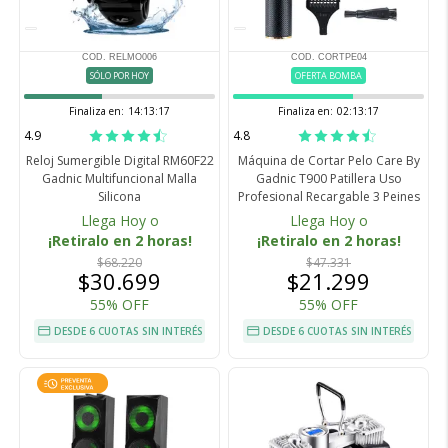
COD. RELMO006
COD. CORTPE04
SÓLO POR HOY
OFERTA BOMBA
Finaliza en:
14:13:16
Finaliza en:
02:13:16
4.9
4.8
Reloj Sumergible Digital RM60F22
Máquina de Cortar Pelo Care By
Gadnic Multifuncional Malla
Gadnic T900 Patillera Uso
Silicona
Profesional Recargable 3 Peines
Llega Hoy o
Llega Hoy o
¡Retiralo en 2 horas!
¡Retiralo en 2 horas!
$68.220
$47.331
$30.699
$21.299
55% OFF
55% OFF
DESDE 6 CUOTAS SIN INTERÉS
DESDE 6 CUOTAS SIN INTERÉS