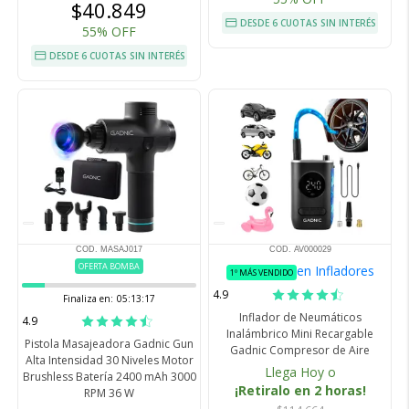
$40.849
DESDE 6 CUOTAS SIN INTERÉS
55% OFF
DESDE 6 CUOTAS SIN INTERÉS
COD. MASAJ017
COD. AV000029
OFERTA BOMBA
en Infladores
1º MÁS VENDIDO
4.9
Finaliza en:
05:13:16
Inflador de Neumáticos
4.9
Inalámbrico Mini Recargable
Pistola Masajeadora Gadnic Gun
Gadnic Compresor de Aire
Alta Intensidad 30 Niveles Motor
Llega Hoy o
Brushless Batería 2400 mAh 3000
¡Retiralo en 2 horas!
RPM 36 W