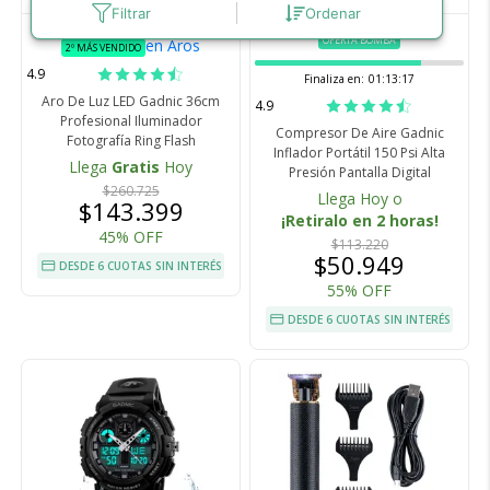
Filtrar
Ordenar
COD. FOTO0003
COD. AV000027
OFERTA BOMBA
en Aros
2º MÁS VENDIDO
4.9
Finaliza en:
01:13:16
Aro De Luz LED Gadnic 36cm
4.9
Profesional Iluminador
Compresor De Aire Gadnic
Fotografía Ring Flash
Inflador Portátil 150 Psi Alta
Llega
Gratis
Hoy
Presión Pantalla Digital
$260.725
Llega Hoy o
$143.399
¡Retiralo en 2 horas!
45% OFF
$113.220
$50.949
DESDE 6 CUOTAS SIN INTERÉS
55% OFF
DESDE 6 CUOTAS SIN INTERÉS