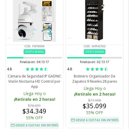
COD. P2P00009
COD. SHRACK02
OFERTA BOMBA
OFERTA BOMBA
Finaliza en:
04:13:16
Finaliza en:
02:13:16
4.8
4.8
Cámara de Seguridad IP GADNIC
Botinero Organizador De
Visión Nocturna HD Control por
Zapatos 9 Niveles 28 pares
App
Llega Hoy o
Llega Hoy o
¡Retiralo en 2 horas!
¡Retiralo en 2 horas!
$77.998
$35.099
$76.331
$34.349
55% OFF
55% OFF
DESDE 6 CUOTAS SIN INTERÉS
DESDE 6 CUOTAS SIN INTERÉS