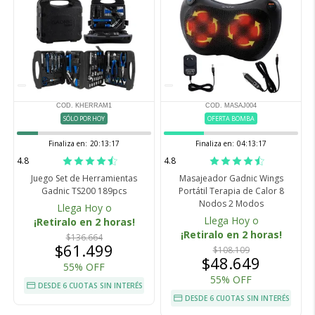
COD. KHERRAM1
COD. MASAJ004
SÓLO POR HOY
OFERTA BOMBA
Finaliza en:
20:13:16
Finaliza en:
04:13:16
4.8
4.8
Juego Set de Herramientas
Masajeador Gadnic Wings
Gadnic TS200 189pcs
Portátil Terapia de Calor 8
Nodos 2 Modos
Llega Hoy o
Llega Hoy o
¡Retiralo en 2 horas!
¡Retiralo en 2 horas!
$136.664
$61.499
$108.109
$48.649
55% OFF
55% OFF
DESDE 6 CUOTAS SIN INTERÉS
DESDE 6 CUOTAS SIN INTERÉS