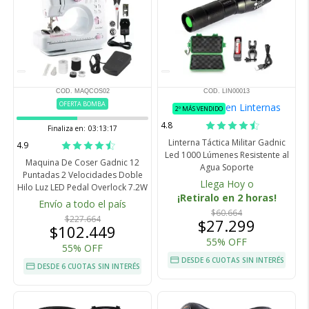
COD. MAQCOS02
COD. LIN00013
OFERTA BOMBA
en Linternas
2º MÁS VENDIDO
4.8
Finaliza en:
03:13:16
Linterna Táctica Militar Gadnic
4.9
Led 1000 Lúmenes Resistente al
Maquina De Coser Gadnic 12
Agua Soporte
Puntadas 2 Velocidades Doble
Llega Hoy o
Hilo Luz LED Pedal Overlock 7.2W
¡Retiralo en 2 horas!
Envío a todo el país
$60.664
$227.664
$27.299
$102.449
55% OFF
55% OFF
DESDE 6 CUOTAS SIN INTERÉS
DESDE 6 CUOTAS SIN INTERÉS