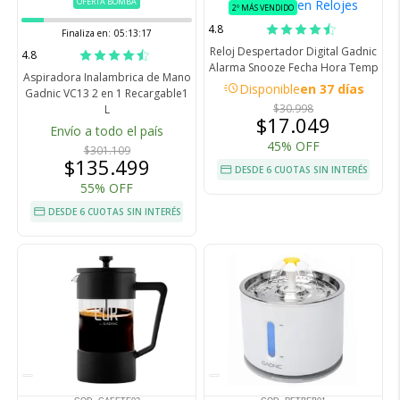
OFERTA BOMBA
en Relojes
2º MÁS VENDIDO
4.8
Finaliza en:
05:13:16
Reloj Despertador Digital Gadnic
4.8
Alarma Snooze Fecha Hora Temp
Aspiradora Inalambrica de Mano
acute
Disponible
en 37 días
Gadnic VC13 2 en 1 Recargable1
$30.998
L
$17.049
Envío a todo el país
45% OFF
$301.109
$135.499
DESDE 6 CUOTAS SIN INTERÉS
55% OFF
DESDE 6 CUOTAS SIN INTERÉS