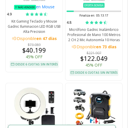
COD. GAMER003
COD. MICRO003
OFERTA BOMBA
en Mouse
1º MÁS VENDIDO
4.9
Finaliza en:
05:13:16
Kit Gaming Teclado y Mouse
4.8
Gadnic Iluminacion LED RGB USB
Micrófono Gadnic Inalámbrico
Alta Precision
Profesional de Mano 100 Metros
acute
Disponible
en 47 días
2 CH 2 Mic Autonomía 10 Horas
$73.089
acute
Disponible
en 73 días
$40.199
$221.907
45% OFF
$122.049
DESDE 6 CUOTAS SIN INTERÉS
45% OFF
DESDE 6 CUOTAS SIN INTERÉS