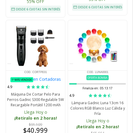
55% OFF
DESDE 6 CUOTAS SIN INTERÉS
DESDE 6 CUOTAS SIN INTERÉS
COD. CORTPE01
COD. LUNA0001
OFERTA BOMBA
en Cortadoras
1º MÁS VENDIDO
4.9
Finaliza en:
05:13:16
Máquina De Cortar Pelo Para
4.9
Perros Gadnic S300 Regulable 5W
Lámpara Gadnic Luna 13cm 16
Recargable Portátil 1200 mAh
Colores RGB Blanco Luz Cálida y
Llega Hoy o
Fría
¡Retiralo en 2 horas!
Llega Hoy o
$91.109
¡Retiralo en 2 horas!
$40.999