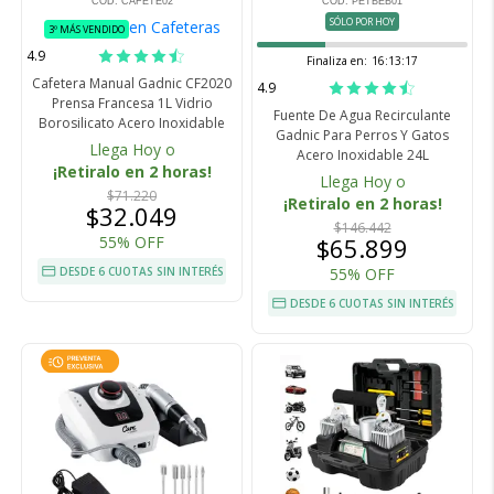
COD. CAFETE02
COD. PETBEB01
SÓLO POR HOY
en Cafeteras
3º MÁS VENDIDO
4.9
Finaliza en:
16:13:16
Cafetera Manual Gadnic CF2020
4.9
Prensa Francesa 1L Vidrio
Fuente De Agua Recirculante
Borosilicato Acero Inoxidable
Gadnic Para Perros Y Gatos
Llega Hoy o
Acero Inoxidable 24L
¡Retiralo en 2 horas!
Llega Hoy o
$71.220
¡Retiralo en 2 horas!
$32.049
$146.442
55% OFF
$65.899
DESDE 6 CUOTAS SIN INTERÉS
55% OFF
DESDE 6 CUOTAS SIN INTERÉS