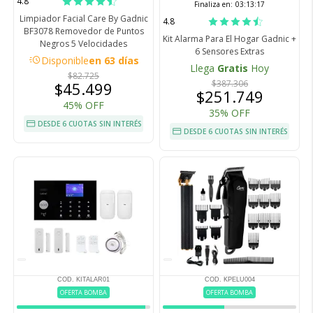
4.8
Finaliza en:
03:13:16
Limpiador Facial Care By Gadnic
4.8
BF3078 Removedor de Puntos
Kit Alarma Para El Hogar Gadnic +
Negros 5 Velocidades
6 Sensores Extras
acute
Disponible
en 63 días
Llega
Gratis
Hoy
$82.725
$387.306
$45.499
$251.749
45% OFF
35% OFF
DESDE 6 CUOTAS SIN INTERÉS
DESDE 6 CUOTAS SIN INTERÉS
COD. KITALAR01
COD. KPELU004
OFERTA BOMBA
OFERTA BOMBA