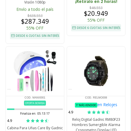
¡Retiralo en 2 horas!
Visión 1080p
$46.553
Envío a todo el país
$20.949
$638.553
$287.349
55% OFF
55% OFF
DESDE 6 CUOTAS SIN INTERÉS
DESDE 6 CUOTAS SIN INTERÉS
COD. MANI0001
COD. RELMO008
OFERTA BOMBA
en Relojes
1º MÁS VENDIDO
4.9
Finaliza en:
05:13:16
Reloj Digital Gadnic RM80F23
4.9
Hombres Sumergible Alarma
Cabina Para Uñas Care By Gadnic
Cronometro Display LED