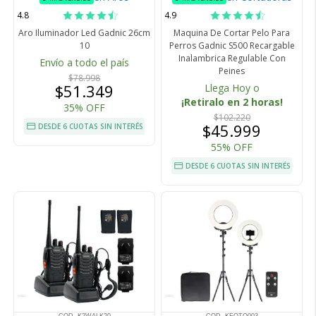
4.8
4.9
Aro Iluminador Led Gadnic 26cm
Maquina De Cortar Pelo Para
10
Perros Gadnic S500 Recargable
Inalambrica Regulable Con
Envío a todo el país
Peines
$78.998
$51.349
Llega Hoy o
¡Retiralo en 2 horas!
35% OFF
$102.220
$45.999
DESDE 6 CUOTAS SIN INTERÉS
55% OFF
DESDE 6 CUOTAS SIN INTERÉS
COD. K2WALK20
COD. KFOTO003