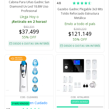
Cabina Para Uñas Gadnic Sun
4.8
Diamond Uv Led 18.8W Uso
Gazebo Gadnic Plegable 3x3 Mts
Profesional
Toldo Reforzado Estructura
Llega Hoy o
Metálica
¡Retiralo en 2 horas!
Envío a todo el país
$83.331
$269.220
$37.499
$121.149
55% OFF
55% OFF
DESDE 6 CUOTAS SIN INTERÉS
DESDE 6 CUOTAS SIN INTERÉS
COD. CLEAN001
COD. KITALAR03
OFERTA BOMBA
en Cuidado
3º MÁS VENDIDO