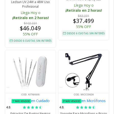
Ledsun UV 24W a 48W Uso
Llega Hoy o
Profesional
¡Retiralo en 2 horas!
Llega Hoy o
$83.331
¡Retiralo en 2 horas!
$37.499
$102.331
$46.049
55% OFF
55% OFF
DESDE 6 CUOTAS SIN INTERÉS
DESDE 6 CUOTAS SIN INTERÉS
COD. KITMANI6
COD. MICCOND9
en Cuidado
en Micrófonos
1º MÁS VENDIDO
3º MÁS VENDIDO
4.8
4.8
Extractor De Puntos Negros
Soporte Para Microfono + Brazo