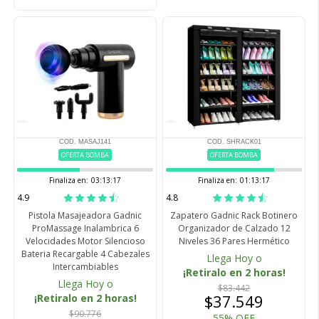
COD. MASAJ141
COD. SHRACK01
OFERTA BOMBA
OFERTA BOMBA
Finaliza en:
03:13:16
Finaliza en:
01:13:16
4.9
4.8
Pistola Masajeadora Gadnic
Zapatero Gadnic Rack Botinero
ProMassage Inalambrica 6
Organizador de Calzado 12
Velocidades Motor Silencioso
Niveles 36 Pares Hermético
Bateria Recargable 4 Cabezales
Llega Hoy o
Intercambiables
¡Retiralo en 2 horas!
Llega Hoy o
$83.442
$37.549
¡Retiralo en 2 horas!
$90.776
55% OFF