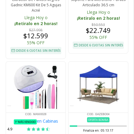
Gadnic KM600 Kit De 5 Agujas
Articulado 36.5 cm
Acné
Llega Hoy o
Llega Hoy o
¡Retiralo en 2 horas!
¡Retiralo en 2 horas!
$50.553
$22.749
$27.998
$12.599
55% OFF
55% OFF
DESDE 6 CUOTAS SIN INTERÉS
DESDE 6 CUOTAS SIN INTERÉS
COD. MANI0028
COD. GAZEBO04
OFERTA BOMBA
en Cabinas
1º MÁS VENDIDO
4.9
Finaliza en:
05:13:16