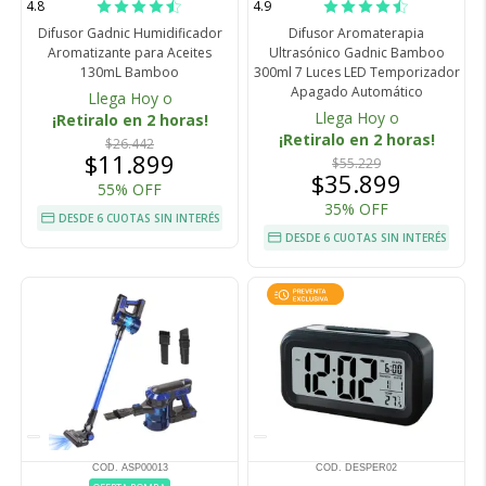
4.8
4.9
Difusor Gadnic Humidificador
Difusor Aromaterapia
Aromatizante para Aceites
Ultrasónico Gadnic Bamboo
130mL Bamboo
300ml 7 Luces LED Temporizador
Apagado Automático
Llega Hoy o
Llega Hoy o
¡Retiralo en 2 horas!
¡Retiralo en 2 horas!
$26.442
$11.899
$55.229
$35.899
55% OFF
35% OFF
DESDE 6 CUOTAS SIN INTERÉS
DESDE 6 CUOTAS SIN INTERÉS
COD. ASP00013
COD. DESPER02