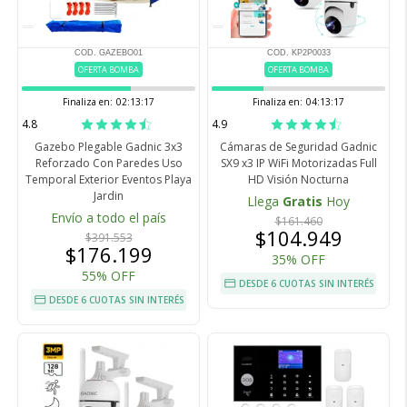
COD. GAZEBO01
COD. KP2P0033
OFERTA BOMBA
OFERTA BOMBA
Finaliza en:
02:13:16
Finaliza en:
04:13:16
4.8
4.9
Gazebo Plegable Gadnic 3x3
Cámaras de Seguridad Gadnic
Reforzado Con Paredes Uso
SX9 x3 IP WiFi Motorizadas Full
Temporal Exterior Eventos Playa
HD Visión Nocturna
Jardin
Llega
Gratis
Hoy
Envío a todo el país
$161.460
$104.949
$391.553
$176.199
35% OFF
55% OFF
DESDE 6 CUOTAS SIN INTERÉS
DESDE 6 CUOTAS SIN INTERÉS