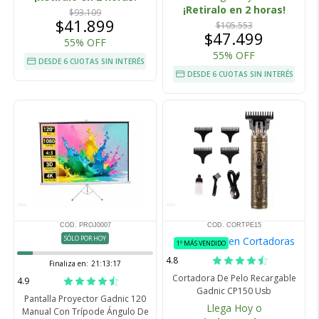
¡Retiralo en 2 horas!
$93.109
$41.899
$105.553
$47.499
55% OFF
55% OFF
DESDE 6 CUOTAS SIN INTERÉS
DESDE 6 CUOTAS SIN INTERÉS
COD. PROJ0007
COD. CORTPE15
SÓLO POR HOY
en Cortadoras
1º MÁS VENDIDO
4.8
Finaliza en:
21:13:16
Cortadora De Pelo Recargable
4.9
Gadnic CP150 Usb
Pantalla Proyector Gadnic 120
Llega Hoy o
Manual Con Trípode Ángulo De