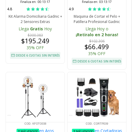
Finaliza en:
00:13:16
Finaliza en:
03:13:16
4.8
4.9
Kit Alarma Domiciliaria Gadnic +
Maquina de Cortar el Pelo +
2 Sensores Extras
Patillera Profesional Gadnic
Llega
Gratis
Hoy
Llega Hoy o
¡Retiralo en 2 horas!
$300.383
$195.249
$102.306
$66.499
35% OFF
35% OFF
DESDE 6 CUOTAS SIN INTERÉS
DESDE 6 CUOTAS SIN INTERÉS
COD. KFOTO038
COD. CORTPE09
en Aros
en Cortadoras
3º MÁS VENDIDO
3º MÁS VENDIDO