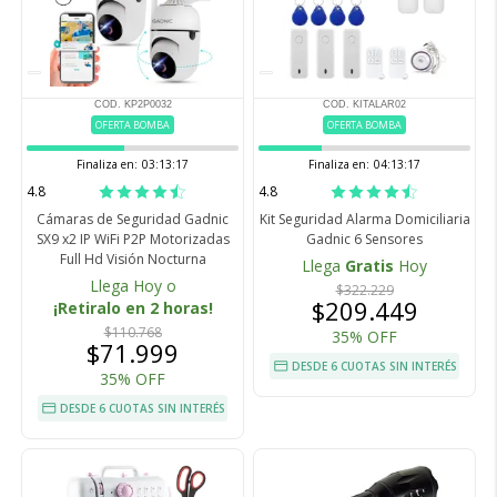
COD. KP2P0032
COD. KITALAR02
OFERTA BOMBA
OFERTA BOMBA
Finaliza en:
03:13:16
Finaliza en:
04:13:16
4.8
4.8
Cámaras de Seguridad Gadnic
Kit Seguridad Alarma Domiciliaria
SX9 x2 IP WiFi P2P Motorizadas
Gadnic 6 Sensores
Full Hd Visión Nocturna
Llega
Gratis
Hoy
Llega Hoy o
$322.229
$209.449
¡Retiralo en 2 horas!
$110.768
35% OFF
$71.999
DESDE 6 CUOTAS SIN INTERÉS
35% OFF
DESDE 6 CUOTAS SIN INTERÉS