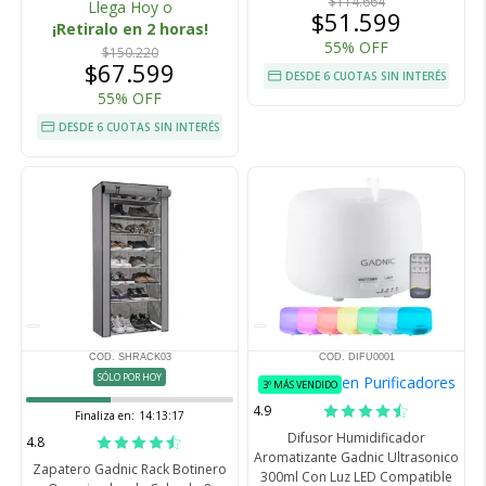
$114.664
Llega Hoy o
$51.599
¡Retiralo en 2 horas!
55% OFF
$150.220
$67.599
DESDE 6 CUOTAS SIN INTERÉS
55% OFF
DESDE 6 CUOTAS SIN INTERÉS
COD. SHRACK03
COD. DIFU0001
SÓLO POR HOY
en Purificadores
3º MÁS VENDIDO
4.9
Finaliza en:
14:13:16
Difusor Humidificador
4.8
Aromatizante Gadnic Ultrasonico
Zapatero Gadnic Rack Botinero
300ml Con Luz LED Compatible