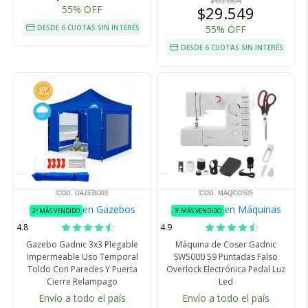
$65.664
55% OFF
$29.549
DESDE 6 CUOTAS SIN INTERÉS
55% OFF
DESDE 6 CUOTAS SIN INTERÉS
COD. GAZEBO03
COD. MAQCOS05
en Gazebos
en Máquinas
2º MÁS VENDIDO
3º MÁS VENDIDO
4.8
4.9
Gazebo Gadnic 3x3 Plegable
Máquina de Coser Gadnic
Impermeable Uso Temporal
SW5000 59 Puntadas Falso
Toldo Con Paredes Y Puerta
Overlock Electrónica Pedal Luz
Cierre Relampago
Led
Envío a todo el país
Envío a todo el país