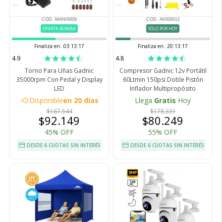
COD. MANI0009
COD. AV000012
OFERTA BOMBA
SÓLO POR HOY
Finaliza en:
03:13:16
Finaliza en:
20:13:16
4.9
4.8
Torno Para Uñas Gadnic
Compresor Gadnic 12v Portátil
35000rpm Con Pedal y Display
60Ltmin 150psi Doble Pistón
LED
Inflador Multipropósito
acute
Disponible
en 20 días
Llega
Gratis
Hoy
$167.544
$178.331
$92.149
$80.249
45% OFF
55% OFF
DESDE 6 CUOTAS SIN INTERÉS
DESDE 6 CUOTAS SIN INTERÉS