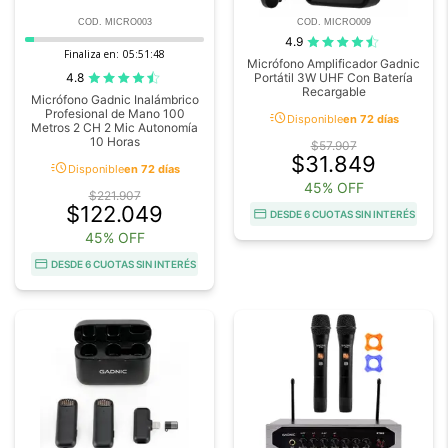
COD. MICRO003
COD. MICRO009
4.9
Finaliza en:
05:51:48
Micrófono Amplificador Gadnic
4.8
Portátil 3W UHF Con Batería
Recargable
Micrófono Gadnic Inalámbrico
Profesional de Mano 100
acute
Disponible
en 72 días
Metros 2 CH 2 Mic Autonomía
10 Horas
$57.907
$31.849
acute
Disponible
en 72 días
45% OFF
$221.907
$122.049
DESDE 6 CUOTAS SIN INTERÉS
45% OFF
DESDE 6 CUOTAS SIN INTERÉS