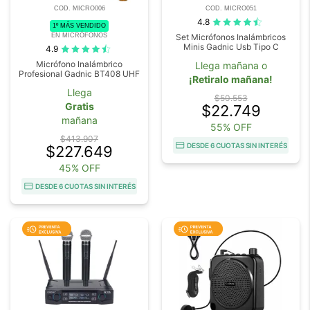
COD. MICRO006
COD. MICRO051
4.8
1º MÁS VENDIDO
EN MICRÓFONOS
Set Micrófonos Inalámbricos
Minis Gadnic Usb Tipo C
4.9
Micrófono Inalámbrico
Llega mañana o
Profesional Gadnic BT408 UHF
¡Retiralo mañana!
Llega
$50.553
Gratis
$22.749
mañana
55% OFF
$413.907
DESDE 6 CUOTAS SIN INTERÉS
$227.649
45% OFF
DESDE 6 CUOTAS SIN INTERÉS