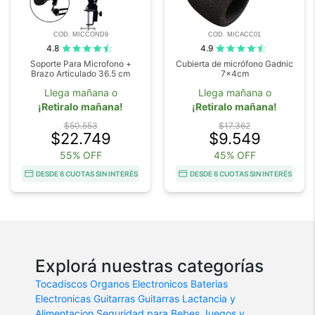
COD. MICCOND9
COD. MICACC01
4.8
4.9
Soporte Para Microfono +
Cubierta de micrófono Gadnic
Brazo Articulado 36.5 cm
7x4cm
Llega mañana o
Llega mañana o
¡Retiralo mañana!
¡Retiralo mañana!
$50.553
$17.362
$22.749
$9.549
55% OFF
45% OFF
DESDE 6 CUOTAS SIN INTERÉS
DESDE 6 CUOTAS SIN INTERÉS
Explorá nuestras categorías
Tocadiscos
Organos Electronicos
Baterias
Electronicas
Guitarras
Guitarras
Lactancia y
Alimentacion
Seguridad para Bebes
Juegos y