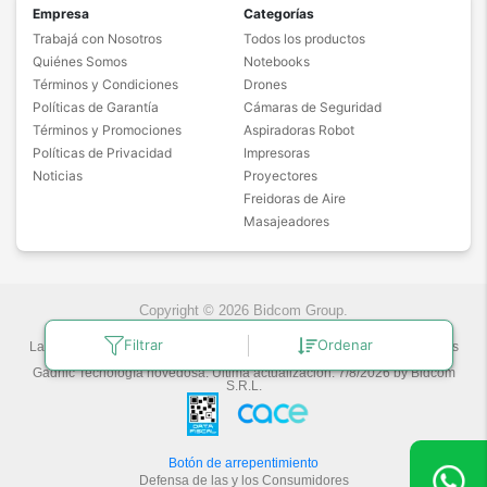
Empresa
Categorías
Trabajá con Nosotros
Todos los productos
Quiénes Somos
Notebooks
Términos y Condiciones
Drones
Políticas de Garantía
Cámaras de Seguridad
Términos y Promociones
Aspiradoras Robot
Políticas de Privacidad
Impresoras
Noticias
Proyectores
Freidoras de Aire
Masajeadores
Copyright © 2026 Bidcom Group.
Filtrar
Ordenar
Las fotos son a modo ilustrativo. La venta de cualquiera de los productos
publicados está sujeta a la verificación de stock.
Gadnic Tecnología novedosa.
Última actualización:
7/8/2026
by
Bidcom
S.R.L.
Botón de arrepentimiento
Defensa de las y los Consumidores