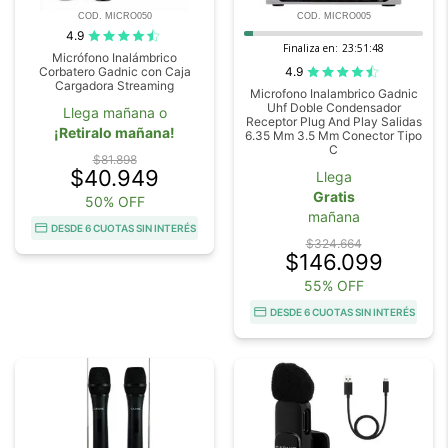
COD. MICRO050
COD. MICRO005
4.9
Finaliza en:
23:51:48
Micrófono Inalámbrico
4.9
Corbatero Gadnic con Caja
Cargadora Streaming
Microfono Inalambrico Gadnic
Uhf Doble Condensador
Llega mañana o
Receptor Plug And Play Salidas
¡Retiralo mañana!
6.35 Mm 3.5 Mm Conector Tipo
C
$81.898
$40.949
Llega
Gratis
50% OFF
mañana
DESDE 6 CUOTAS SIN INTERÉS
$324.664
$146.099
55% OFF
DESDE 6 CUOTAS SIN INTERÉS