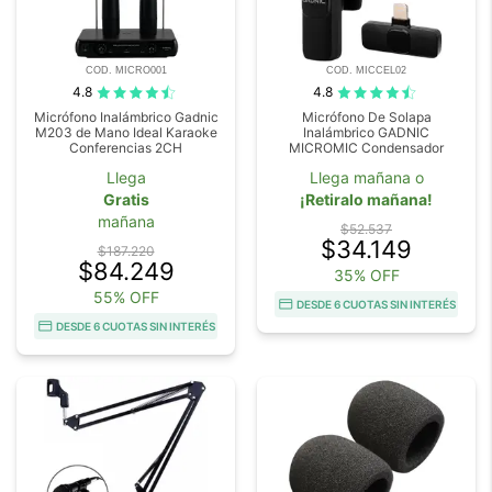
COD. MICRO001
COD. MICCEL02
4.8
4.8
Micrófono Inalámbrico Gadnic
Micrófono De Solapa
M203 de Mano Ideal Karaoke
Inalámbrico GADNIC
Conferencias 2CH
MICROMIC Condensador
Llega
Llega mañana o
Gratis
¡Retiralo mañana!
mañana
$52.537
$34.149
$187.220
$84.249
35% OFF
55% OFF
DESDE 6 CUOTAS SIN INTERÉS
DESDE 6 CUOTAS SIN INTERÉS