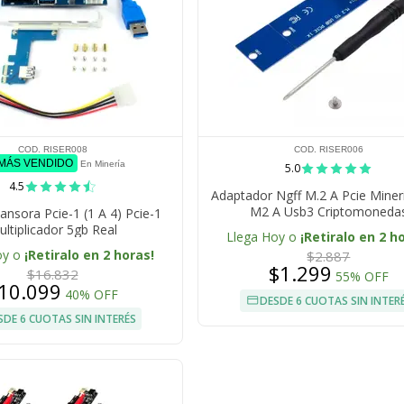
COD. RISER008
COD. RISER006
 MÁS VENDIDO
En Minería
5.0
4.5
Adaptador Ngff M.2 A Pcie Mineri
M2 A Usb3 Criptomoneda
ansora Pcie-1 (1 A 4) Pcie-1
ltiplicador 5gb Real
Llega Hoy o
¡Retiralo en 2 h
oy o
¡Retiralo en 2 horas!
$2.887
$1.299
$16.832
55% OFF
10.099
40% OFF
DESDE 6 CUOTAS SIN INTER
SDE 6 CUOTAS SIN INTERÉS