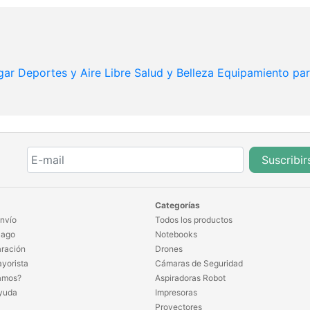
gar
Deportes y Aire Libre
Salud y Belleza
Equipamiento pa
Suscribir
Categorías
nvío
Todos los productos
Pago
Notebooks
ración
Drones
yorista
Cámaras de Seguridad
amos?
Aspiradoras Robot
yuda
Impresoras
Proyectores