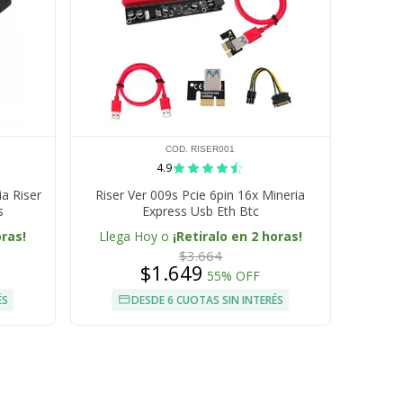
COD. RISER001
4.9
a Riser
Riser Ver 009s Pcie 6pin 16x Mineria
s
Express Usb Eth Btc
oras!
Llega Hoy o
¡Retiralo en 2 horas!
$3.664
$1.649
55% OFF
ÉS
DESDE 6 CUOTAS SIN INTERÉS