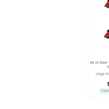
Kit x5 Riser
E
Llega H
DE