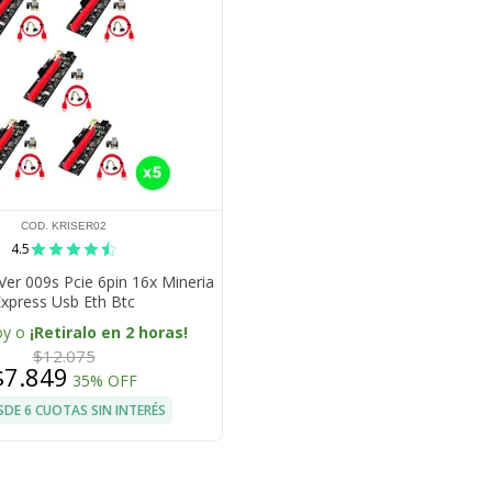
COD. KRISER02
4.5
 Ver 009s Pcie 6pin 16x Mineria
xpress Usb Eth Btc
oy o
¡Retiralo en 2 horas!
$12.075
$7.849
35% OFF
SDE 6 CUOTAS SIN INTERÉS