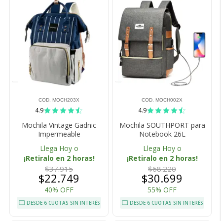
COD. MOCH203X
COD. MOCH002X
4.9
4.9
Mochila Vintage Gadnic
Mochila SOUTHPORT para
Impermeable
Notebook 26L
Llega Hoy o
Llega Hoy o
¡Retiralo en 2 horas!
¡Retiralo en 2 horas!
$37.915
$68.220
$22.749
$30.699
40% OFF
55% OFF
DESDE 6 CUOTAS SIN INTERÉS
DESDE 6 CUOTAS SIN INTERÉS