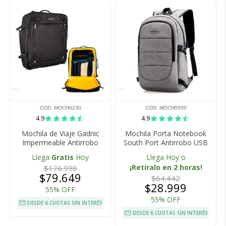
COD. MOCH0230
COD. MOCH0550
4.9
4.9
Mochila de Viaje Gadnic
Mochila Porta Notebook
Impermeable Antirrobo
South Port Antirrobo USB
Llega
Gratis
Hoy
Llega Hoy o
¡Retiralo en 2 horas!
$176.998
$79.649
$64.442
$28.999
55% OFF
55% OFF
DESDE 6 CUOTAS SIN INTERÉS
DESDE 6 CUOTAS SIN INTERÉS