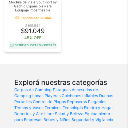
Mochila de Viaje Southport by
Gadnic Expansible Para
Equipaje Impermeable
acute
Disponible
en 38 días
$165.544
$91.049
45% OFF
DESDE 6 CUOTAS SIN INTERÉS
Explorá nuestras categorías
Carpas de Camping
Paraguas
Accesorios de
Camping
Lonas Playeras
Colchones Inflables
Duchas
Portatiles
Control de Plagas
Reposeras Plegables
Termos y Vasos Termicos
Tecnologia
Electro y Hogar
Deportes y Aire Libre
Salud y Belleza
Equipamiento
para Empresas
Bebes y Niños
Seguridad y Vigilancia