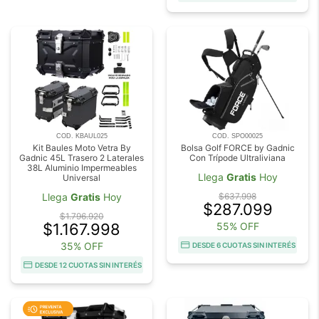
COD. KBAUL025
COD. SPO00025
Kit Baules Moto Vetra By
Bolsa Golf FORCE by Gadnic
Gadnic 45L Trasero 2 Laterales
Con Trípode Ultraliviana
38L Aluminio Impermeables
Llega
Gratis
Hoy
Universal
Llega
Gratis
Hoy
$637.998
$287.099
$1.796.920
$1.167.998
55% OFF
35% OFF
DESDE 6 CUOTAS SIN INTERÉS
DESDE 12 CUOTAS SIN INTERÉS