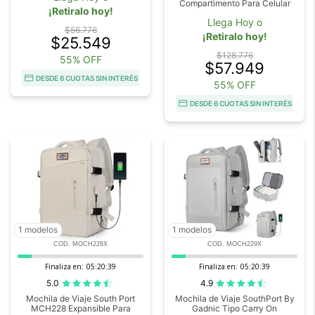
Compartimento Para Celular
¡Retiralo hoy!
Llega Hoy o
$56.776
¡Retiralo hoy!
$25.549
$128.776
55% OFF
$57.949
DESDE 6 CUOTAS SIN INTERÉS
55% OFF
DESDE 6 CUOTAS SIN INTERÉS
1 modelos
1 modelos
COD. MOCH228X
COD. MOCH229X
Finaliza en:
05:20:38
Finaliza en:
05:20:38
5.0
4.9
Mochila de Viaje South Port
Mochila de Viaje SouthPort By
MCH228 Expansible Para
Gadnic Tipo Carry On