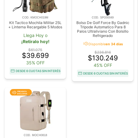
COD. KMOCH019M
COD. SPO00049
Kit Tactico Mochila Militar 25L
Bolso De Golf Force By Gadnic
+ Linterna Recargable 5 Modos
Tripode Automatico Para 8
Palos Ultraliviano Con Bolsillo
Llega Hoy o
Refrigerado
¡Retiralo hoy!
acute
Disponible
en 34 días
$61.075
$236.816
$39.699
$130.249
35% OFF
45% OFF
DESDE 6 CUOTAS SIN INTERÉS
DESDE 6 CUOTAS SIN INTERÉS
COD. MOCH0618