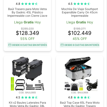
4.8
4.5
Baúl Trasero para Moto Vetra
Mochila De Viaje Southport
By Gadnic 45L Plástico
Expandible Carry On 45cm
Impermeable con Cierre Llave
Impermeable
Llega
Gratis
Hoy
Llega
Gratis
Hoy
$285.220
$186.271
$128.349
$102.449
55% OFF
45% OFF
DESDE 6 CUOTAS SIN INTERÉS
DESDE 6 CUOTAS SIN INTERÉS
COD. BAUL0005
COD. BAUL0004
4.5
4.8
Kit x2 Baules Laterales Para
Baúl Top Case 65L Para Moto
Moto Vetra By Gadnic 38L
Vetra By Gadnic Trasero