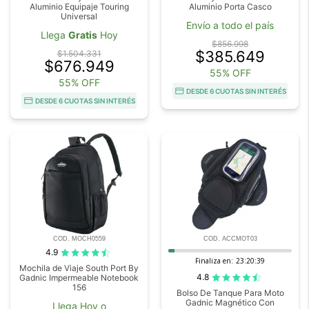
Aluminio Equipaje Touring
Aluminio Porta Casco
Universal
Envío a todo el país
Llega
Gratis
Hoy
$856.998
$385.649
$1.504.331
$676.949
55% OFF
55% OFF
DESDE 6 CUOTAS SIN INTERÉS
DESDE 6 CUOTAS SIN INTERÉS
COD. MOCH0559
COD. ACCMOT03
4.9
Finaliza en:
23:20:38
Mochila de Viaje South Port By
4.8
Gadnic Impermeable Notebook
156
Bolso De Tanque Para Moto
Gadnic Magnético Con
Llega Hoy o