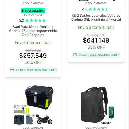
COD. BAUL0002
COD. BAUL0003
4.8
1º MÁS VENDIDO
EN MOCHILAS
Kit 2 Baules Laterales Vetra by
Gadnic 38L Aluminio Universal
5.0
Baúl Para Motos Vetra by
Envío a todo el país
Gadnic 45 Litros Impermeable
Con Respaldo
$1.424.776
$641.149
Envío a todo el país
55% OFF
$515.098
$257.549
DESDE 6 CUOTAS SIN INTERÉS
50% OFF
DESDE 6 CUOTAS SIN INTERÉS
COD. BAUL0001
COD. MOCH0604