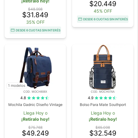
¡Retiralo hoy!
$20.449
$48.998
45% OFF
$31.849
DESDE 6 CUOTAS SIN INTERÉS
35% OFF
DESDE 6 CUOTAS SIN INTERÉS
1 modelos
COD. MOCH808X
COD. MOCH076A
4.8
4.9
Mochila Gadnic Diseño Vintage
Bolso Para Mate Southport
Llega Hoy o
Llega Hoy o
¡Retiralo hoy!
¡Retiralo hoy!
$75.768
$65.098
$49.249
$32.549