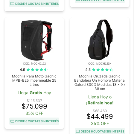
DESDE 6 CUOTAS SIN INTERÉS
COD. MOCH0152
COD. MOCH129X
4.9
4.5
Mochila Para Moto Gadnic
Mochila Cruzada Gadnic
MPB-B25 Impermeable 25
Bandolera Un Hombro Material
Litros
Oxford 300D Medidas 18 x 9 x
38 cm
Llega
Gratis
Hoy
Llega Hoy o
$115.537
¡Retiralo hoy!
$75.099
$68.460
35% OFF
$44.499
DESDE 6 CUOTAS SIN INTERÉS
35% OFF
DESDE 6 CUOTAS SIN INTERÉS