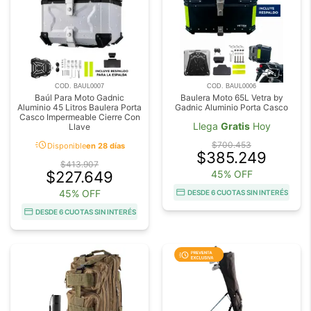
COD. BAUL0007
COD. BAUL0006
Baúl Para Moto Gadnic
Baulera Moto 65L Vetra by
Aluminio 45 Litros Baulera Porta
Gadnic Aluminio Porta Casco
Casco Impermeable Cierre Con
Llega
Gratis
Hoy
Llave
acute
$700.453
Disponible
en 28 días
$385.249
$413.907
$227.649
45% OFF
45% OFF
DESDE 6 CUOTAS SIN INTERÉS
DESDE 6 CUOTAS SIN INTERÉS