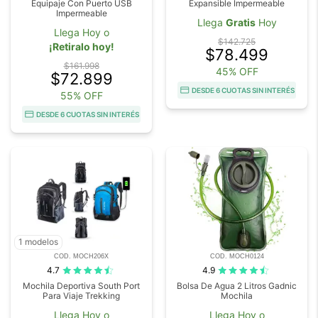
Equipaje Con Puerto USB
Expansible Impermeable
Impermeable
Llega
Gratis
Hoy
Llega Hoy o
$142.725
¡Retiralo hoy!
$78.499
$161.998
45% OFF
$72.899
DESDE 6 CUOTAS SIN INTERÉS
55% OFF
DESDE 6 CUOTAS SIN INTERÉS
1 modelos
COD. MOCH206X
COD. MOCH0124
4.7
4.9
Mochila Deportiva South Port
Bolsa De Agua 2 Litros Gadnic
Para Viaje Trekking
Mochila
Llega Hoy o
Llega Hoy o