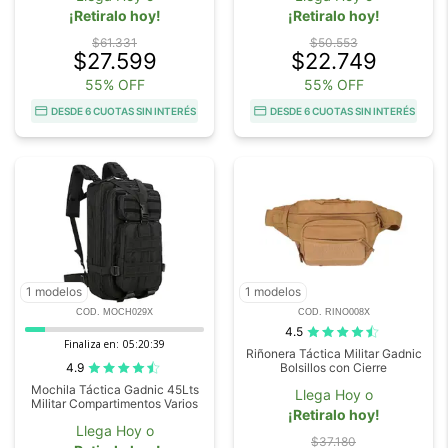
¡Retiralo hoy!
¡Retiralo hoy!
$61.331
$50.553
$27.599
$22.749
55% OFF
55% OFF
DESDE 6 CUOTAS SIN INTERÉS
DESDE 6 CUOTAS SIN INTERÉS
1 modelos
1 modelos
COD. MOCH029X
COD. RINO008X
4.5
Finaliza en:
05:20:38
Riñonera Táctica Militar Gadnic
4.9
Bolsillos con Cierre
Mochila Táctica Gadnic 45Lts
Llega Hoy o
Militar Compartimentos Varios
¡Retiralo hoy!
Llega Hoy o
$37.180