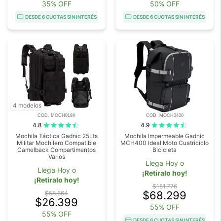
35% OFF
50% OFF
DESDE 6 CUOTAS SIN INTERÉS
DESDE 6 CUOTAS SIN INTERÉS
4 modelos
COD. MOCH019X
COD. MOCH0400
4.8
4.9
Mochila Táctica Gadnic 25Lts
Mochila Impermeable Gadnic
Militar Mochilero Compatible
MCH400 Ideal Moto Cuatriciclo
Camelback Compartimentos
Bicicleta
Varios
Llega Hoy o
Llega Hoy o
¡Retiralo hoy!
¡Retiralo hoy!
$151.776
$68.299
$58.664
$26.399
55% OFF
55% OFF
DESDE 6 CUOTAS SIN INTERÉS