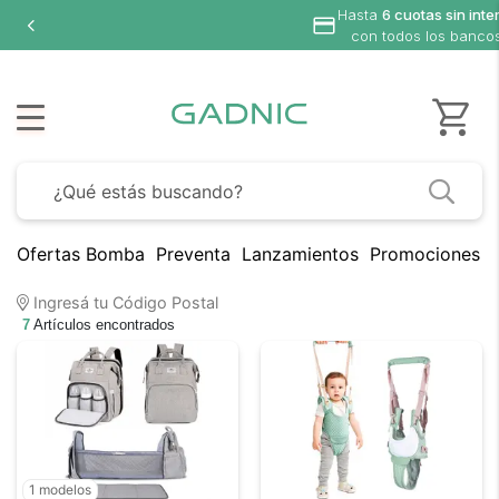
Hasta
6 cuotas sin inte
con todos los banco
Ofertas Bomba
Preventa
Lanzamientos
Promociones B
Ingresá tu Código Postal
7
Artículos encontrados
1 modelos