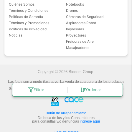
Quiénes Somos
Notebooks
Términos y Condiciones
Drones
Políticas de Garantía
Cámaras de Seguridad
Términos y Promociones
Aspiradoras Robot
Políticas de Privacidad
Impresoras
Noticias
Proyectores
Freidoras de Aire
Masajeadores
Copyright © 2026 Bidcom Group.
Las fotos son a modo ilustrativo. La venta de cualquiera de los productos
publicados está sujeta a la verificación de stock.
Gadnic Tecnología novedosa.
Última actualización:
9/8/2026
by
Bidcom
Filtrar
Ordenar
S.R.L.
Botón de arrepentimiento
Defensa de las y los Consumidores
para consultas y/o denuncias
ingrese aquí