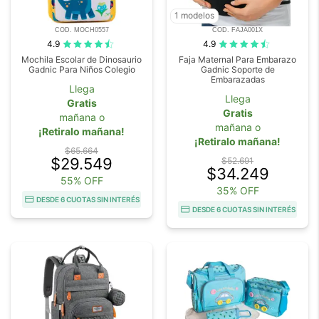
1 modelos
COD. MOCH0557
COD. FAJA001X
4.9
4.9
Mochila Escolar de Dinosaurio
Faja Maternal Para Embarazo
Gadnic Para Niños Colegio
Gadnic Soporte de
Embarazadas
Llega
Llega
Gratis
Gratis
mañana o
mañana o
¡Retiralo mañana!
¡Retiralo mañana!
$65.664
$29.549
$52.691
$34.249
55% OFF
35% OFF
DESDE 6 CUOTAS SIN INTERÉS
DESDE 6 CUOTAS SIN INTERÉS