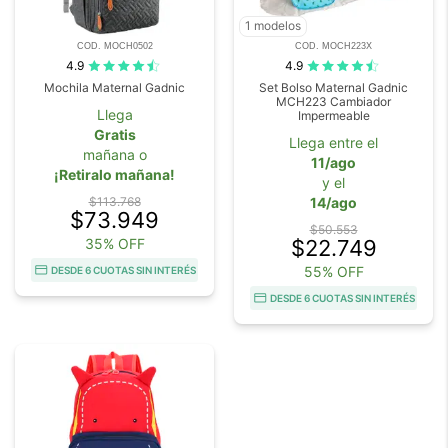
1 modelos
COD. MOCH0502
COD. MOCH223X
4.9
4.9
Mochila Maternal Gadnic
Set Bolso Maternal Gadnic
MCH223 Cambiador
Llega
Impermeable
Gratis
Llega entre el
mañana o
11/ago
¡Retiralo mañana!
y el
$113.768
14/ago
$73.949
$50.553
35% OFF
$22.749
55% OFF
DESDE 6 CUOTAS SIN INTERÉS
DESDE 6 CUOTAS SIN INTERÉS