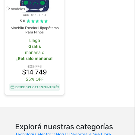
2 modelos
COD. MOCH079X
5.0
Mochila Escolar Hipopótamo
Para Niños
Llega
Gratis
mañana o
¡Retiralo mañana!
$32.776
$14.749
55% OFF
DESDE 6 CUOTAS SIN INTERÉS
Explorá nuestras categorías
Tecnologia
Electro y Hogar
Deportes y Aire Libre