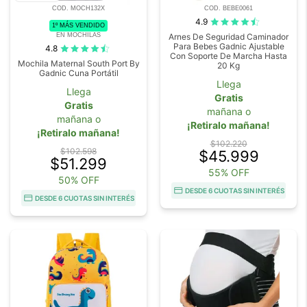
COD. MOCH132X
COD. BEBE0061
4.9
1º MÁS VENDIDO
EN MOCHILAS
Arnes De Seguridad Caminador
Para Bebes Gadnic Ajustable
4.8
Con Soporte De Marcha Hasta
Mochila Maternal South Port By
20 Kg
Gadnic Cuna Portátil
Llega
Llega
Gratis
Gratis
mañana o
mañana o
¡Retiralo mañana!
¡Retiralo mañana!
$102.220
$102.598
$45.999
$51.299
55% OFF
50% OFF
DESDE 6 CUOTAS SIN INTERÉS
DESDE 6 CUOTAS SIN INTERÉS