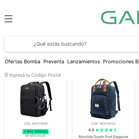
Hasta
6 cuotas sin interés
con todos los bancos
Ofertas Bomba
Preventa
Lanzamientos
Promociones B
10
Artículos encontrados
Ingresá tu Código Postal
COD. MOCH0558
COD. MOCH075A
4.9
1º MÁS VENDIDO
EN MOCHILAS
Mochila South Port Elegante