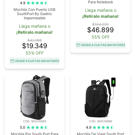
Para Notebook
4.9
Mochila Con Puerto USB
Llega mañana o
SouthPort By Gadnic
¡Retiralo mañana!
Impermeable
$104.220
Llega mañana o
$46.899
¡Retiralo mañana!
55% OFF
$42.998
$19.349
DESDE 6 CUOTAS SIN INTERÉS
55% OFF
DESDE 6 CUOTAS SIN INTERÉS
COD. MOCH0563
COD. MOCH0560
5.0
4.9
Mochila Pro South Port Para
Mochila De Viaje South Port