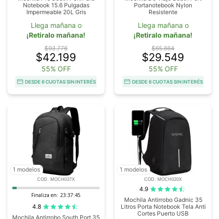
Notebook 15.6 Pulgadas
Portanotebook Nylon
Impermeable 20L Gris
Resistente
Llega mañana o
Llega mañana o
¡Retiralo mañana!
¡Retiralo mañana!
$93.776
$65.664
$42.199
$29.549
55% OFF
55% OFF
DESDE 6 CUOTAS SIN INTERÉS
DESDE 6 CUOTAS SIN INTERÉS
1 modelos
1 modelos
COD. MOCH037X
COD. MOCH020X
4.9
Finaliza en:
23:37:44
Mochila Antirrobo Gadnic 35
4.8
Litros Porta Notebook Tela Anti
Cortes Puerto USB
Mochila Antirrobo South Port 35