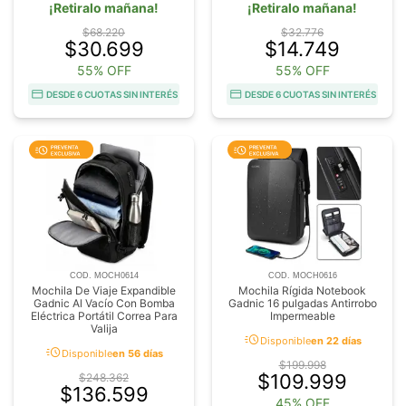
¡Retiralo mañana!
¡Retiralo mañana!
$68.220
$32.776
$30.699
$14.749
55% OFF
55% OFF
DESDE 6 CUOTAS SIN INTERÉS
DESDE 6 CUOTAS SIN INTERÉS
COD. MOCH0614
COD. MOCH0616
Mochila De Viaje Expandible
Mochila Rígida Notebook
Gadnic Al Vacío Con Bomba
Gadnic 16 pulgadas Antirrobo
Eléctrica Portátil Correa Para
Impermeable
Valija
acute
Disponible
en 22 días
acute
Disponible
en 56 días
$199.998
$109.999
$248.362
$136.599
45% OFF