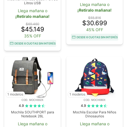
Litros USB
Llega mañana o
¡Retiralo mañana!
Llega mañana o
¡Retiralo mañana!
$55.816
$30.699
$69.460
$45.149
45% OFF
35% OFF
DESDE 6 CUOTAS SIN INTERÉS
DESDE 6 CUOTAS SIN INTERÉS
1 modelos
1 modelos
COD. MOCH002X
COD. MOCH080X
4.9
4.9
Mochila SOUTHPORT para
Mochila Escolar Para Niños
Notebook 26L
Dinosaurios
Llega mañana o
Llega mañana o