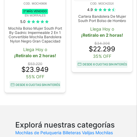
COD. MOCH0606
COD. MOCH231X
4.9
1º MÁS VENDIDO
EN MORRALES
Cartera Bandolera De Mujer
South Port Bolso de Hombro
5.0
Mochila Bolso Mujer South Port
Llega Hoy o
By Gadnic Impermeable 2 En 1
¡Retiralo en 2 horas!
Convertible Mochila Bandolera
Nylon Negro Gran Capacidad
$34.306
$22.299
Llega Hoy o
¡Retiralo en 2 horas!
35% OFF
$53.220
DESDE 6 CUOTAS SIN INTERÉS
$23.949
55% OFF
DESDE 6 CUOTAS SIN INTERÉS
Explorá nuestras categorías
Mochilas de Peluqueria
Billeteras
Valijas
Mochilas