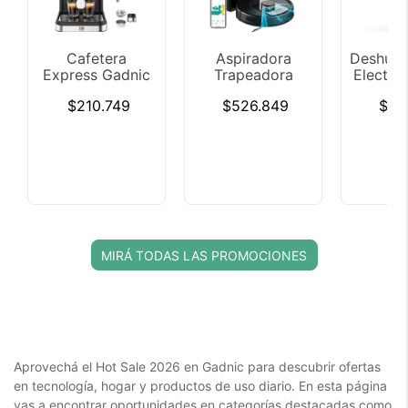
Cafetera
Aspiradora
Deshumi
Express Gadnic
Trapeadora
Electri
Cm3000 3 en 1
Robot Gadnic
12L D
$210.749
$526.849
$94
20 Bares Panel
AC701 Con Base
Tanq
Táctil
Carga
Control
Vaporizador
Mapeo Inteligente
Tempo
Depósito 15L
24h 46
Acero
15
Inoxidable
MIRÁ TODAS LAS PROMOCIONES
Aprovechá el Hot Sale 2026 en Gadnic para descubrir ofertas
en tecnología, hogar y productos de uso diario. En esta página
vas a encontrar oportunidades en categorías destacadas como