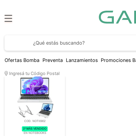
H
Ofertas Bomba
Preventa
Lanzamientos
Promociones B
1
Artículo encontrado
Ingresá tu Código Postal
COD. NOTI0902
1º MÁS VENDIDO
EN NOTEBOOKS