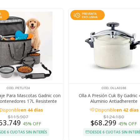
COD. PETLIT24
COD. OLLA0166
aje Para Mascotas Gadnic con
Olla A Presión Cuk By Gadnic 
ontenedores 17L Resistente
Aluminio Antiadherente
acute
Disponible
en 44 días
Disponible
en 42 días
$115.907
$124.180
63.749
$68.299
45% OFF
45% OFF
SDE 6 CUOTAS SIN INTERÉS
DESDE 6 CUOTAS SIN INTER