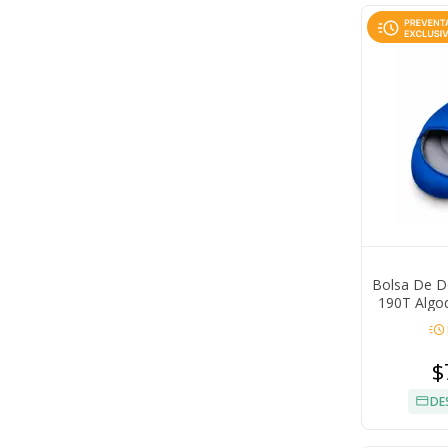
Bolsa De D
190T Algo
Temperat
acute
T
$
DE