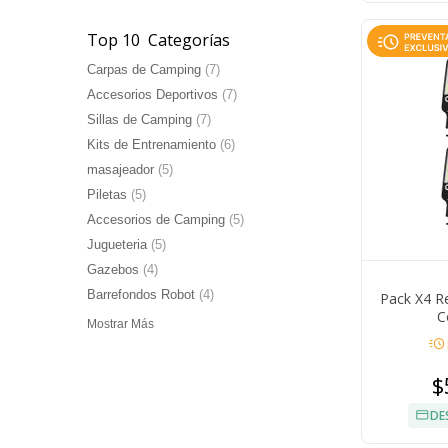
Top 10 Categorías
Carpas de Camping
(7)
Accesorios Deportivos
(7)
Sillas de Camping
(7)
Kits de Entrenamiento
(6)
masajeador
(5)
Piletas
(5)
Accesorios de Camping
(5)
Jugueteria
(5)
Gazebos
(4)
Barrefondos Robot
(4)
Pack X4 Re
C
Mostrar Más
acute
$
DE