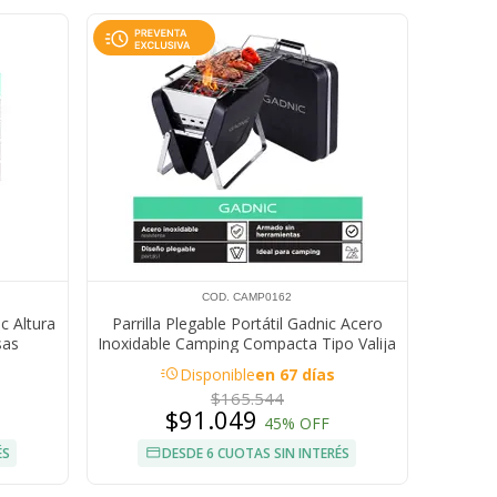
COD. CAMP0162
c Altura
Parrilla Plegable Portátil Gadnic Acero
sas
Inoxidable Camping Compacta Tipo Valija
acute
Disponible
en 67 días
$165.544
$91.049
45% OFF
ÉS
DESDE 6 CUOTAS SIN INTERÉS