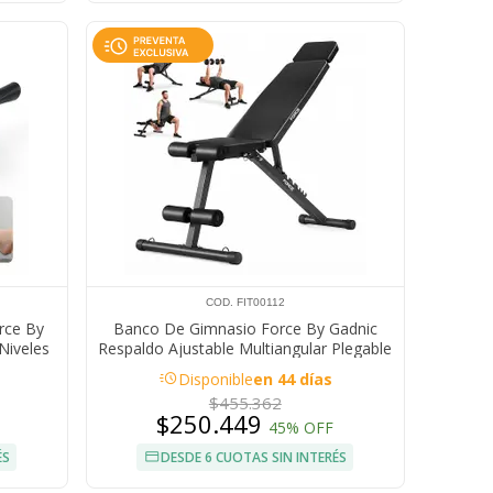
COD. FIT00112
rce By
Banco De Gimnasio Force By Gadnic
 Niveles
Respaldo Ajustable Multiangular Plegable
acute
Disponible
en 44 días
$455.362
$250.449
45% OFF
ÉS
DESDE 6 CUOTAS SIN INTERÉS