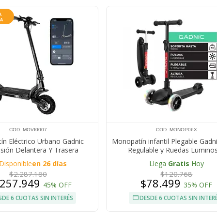
COD. MOVI0007
COD. MONOP06X
n Eléctrico Urbano Gadnic
Monopatín infantil Plegable Gadni
sión Delantera Y Trasera
Regulable y Ruedas Lumino
40 km Motor 500W Velocidad
Disponible
en 26 días
Llega
Gratis
Hoy
45 km/h
$2.287.180
$120.768
.257.949
$78.499
45% OFF
35% OFF
SDE 6 CUOTAS SIN INTERÉS
DESDE 6 CUOTAS SIN INTER