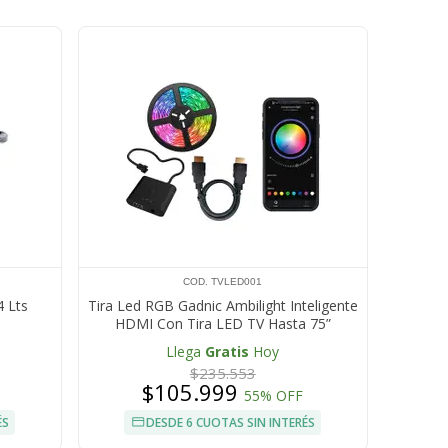
COD. TVLED001
4 Lts
Tira Led RGB Gadnic Ambilight Inteligente
HDMI Con Tira LED TV Hasta 75”
Retroiluminación Bluetooth
Llega
Gratis
Hoy
$235.553
$105.999
55% OFF
ÉS
DESDE 6 CUOTAS SIN INTERÉS