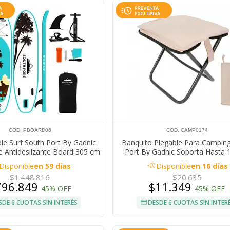
COD. PBOARD06
COD. CAMP0174
le Surf South Port By Gadnic
Banquito Plegable Para Campin
se Antideslizante Board 305 cm
Port By Gadnic Soporta Hasta 
Con Remo
Estuche
acute
Disponible
en 59 días
Disponible
en 16 días
$1.448.816
$20.635
796.849
$11.349
45% OFF
45% OFF
SDE 6 CUOTAS SIN INTERÉS
DESDE 6 CUOTAS SIN INTER