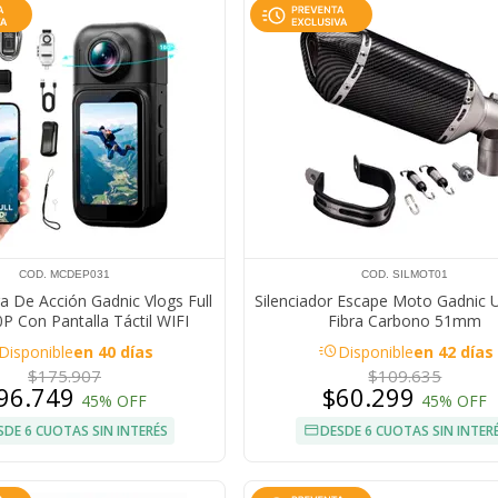
COD. MCDEP031
COD. SILMOT01
a De Acción Gadnic Vlogs Full
Silenciador Escape Moto Gadnic U
P Con Pantalla Táctil WIFI
Fibra Carbono 51mm
acute
Disponible
en 40 días
Disponible
en 42 días
$175.907
$109.635
96.749
$60.299
45% OFF
45% OFF
SDE 6 CUOTAS SIN INTERÉS
DESDE 6 CUOTAS SIN INTER