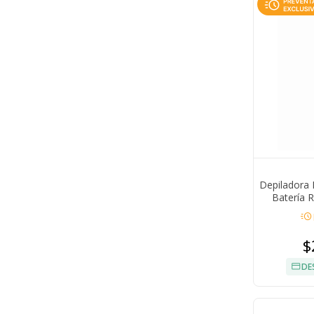
Depiladora F
Batería 
acute
$
DE