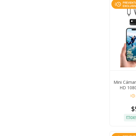
Mini Cámar
HD 1080
acute
$
DE