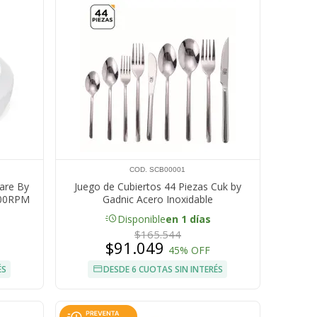
COD. SCB00001
are By
Juego de Cubiertos 44 Piezas Cuk by
500RPM
Gadnic Acero Inoxidable
acute
Disponible
en 1 días
$165.544
$91.049
45% OFF
ÉS
DESDE 6 CUOTAS SIN INTERÉS