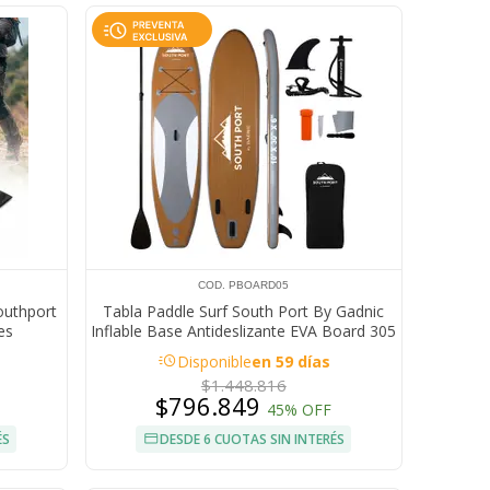
COD. PBOARD05
outhport
Tabla Paddle Surf South Port By Gadnic
es
Inflable Base Antideslizante EVA Board 305
cm Con Remo
acute
Disponible
en 59 días
$1.448.816
$796.849
45% OFF
ÉS
DESDE 6 CUOTAS SIN INTERÉS