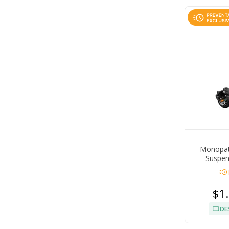
Monopatí
Suspen
Autonomía 
acute
$1
DE