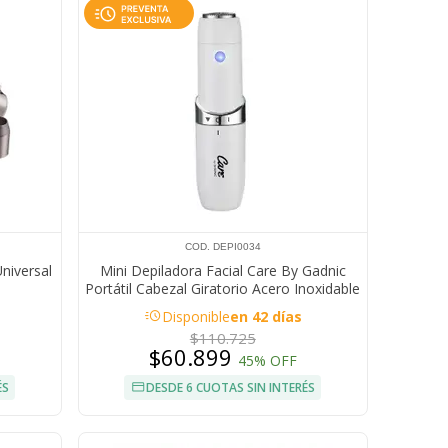
COD. DEPI0034
niversal
Mini Depiladora Facial Care By Gadnic
Portátil Cabezal Giratorio Acero Inoxidable
Con Luz LED
acute
Disponible
en 42 días
$110.725
$60.899
45% OFF
ÉS
DESDE 6 CUOTAS SIN INTERÉS