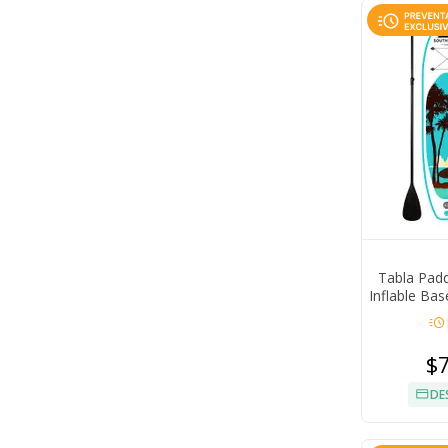
Tabla Padd
Inflable Ba
acute
$
DE