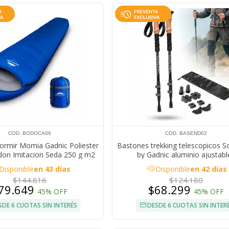
COD. BODOCA06
COD. BASEND02
ormir Momia Gadnic Poliester
Bastones trekking telescopicos S
don Imitacion Seda 250 g m2
by Gadnic aluminio ajustabl
ura Confort 5 A 10 Grados
acute
Disponible
en 43 días
Disponible
en 42 días
emperatura Extrema
$144.816
$124.180
79.649
$68.299
45% OFF
45% OFF
SDE 6 CUOTAS SIN INTERÉS
DESDE 6 CUOTAS SIN INTER