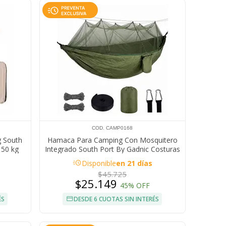
COD. CAMP0168
g South
Hamaca Para Camping Con Mosquitero
150 kg
Integrado South Port By Gadnic Costuras
Reforzadas Mosquetones de Seguridad
acute
Disponible
en 21 días
$45.725
$25.149
45% OFF
ÉS
DESDE 6 CUOTAS SIN INTERÉS