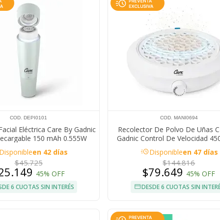
COD. DEPI0101
COD. MANI0694
acial Eléctrica Care By Gadnic
Recolector De Polvo De Uñas C
Recargable 150 mAh 0.555W
Gadnic Control De Velocidad 4
Filtro Reutilizable
acute
Disponible
en 42 días
Disponible
en 47 días
$45.725
$144.816
25.149
$79.649
45% OFF
45% OFF
SDE 6 CUOTAS SIN INTERÉS
DESDE 6 CUOTAS SIN INTER