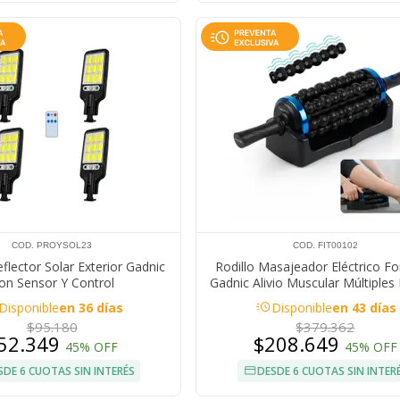
COD. PROYSOL23
COD. FIT00102
flector Solar Exterior Gadnic
Rodillo Masajeador Eléctrico Fo
on Sensor Y Control
Gadnic Alivio Muscular Múltiples
De Velocidad
acute
Disponible
en 36 días
Disponible
en 43 días
$95.180
$379.362
52.349
$208.649
45% OFF
45% OFF
SDE 6 CUOTAS SIN INTERÉS
DESDE 6 CUOTAS SIN INTER