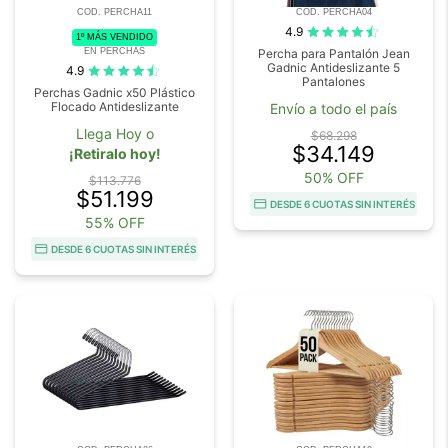
COD. PERCHA11
COD. PERCHA04
4.9
1º MÁS VENDIDO
EN PERCHAS
Percha para Pantalón Jean
Gadnic Antideslizante 5
4.9
Pantalones
Perchas Gadnic x50 Plástico
Flocado Antideslizante
Envío a todo el país
Llega Hoy o
$68.298
$34.149
¡Retiralo hoy!
50% OFF
$113.776
$51.199
DESDE 6 CUOTAS SIN INTERÉS
55% OFF
DESDE 6 CUOTAS SIN INTERÉS