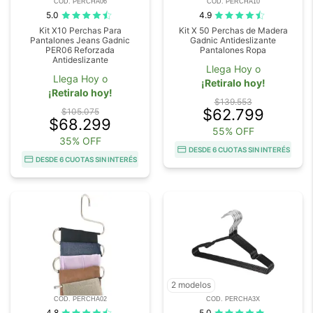
COD. PERCHA06
COD. PERCHA10
5.0
4.9
Kit X10 Perchas Para
Kit X 50 Perchas de Madera
Pantalones Jeans Gadnic
Gadnic Antideslizante
PER06 Reforzada
Pantalones Ropa
Antideslizante
Llega Hoy o
Llega Hoy o
¡Retiralo hoy!
¡Retiralo hoy!
$139.553
$62.799
$105.075
$68.299
55% OFF
35% OFF
DESDE 6 CUOTAS SIN INTERÉS
DESDE 6 CUOTAS SIN INTERÉS
2 modelos
COD. PERCHA02
COD. PERCHA3X
4.8
5.0