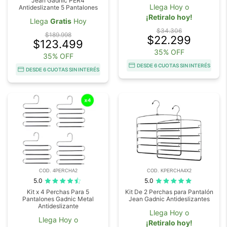
Jean Gadnic PER4
Llega Hoy o
Antideslizante 5 Pantalones
¡Retiralo hoy!
Llega
Gratis
Hoy
$34.306
$189.998
$22.299
$123.499
35% OFF
35% OFF
DESDE 6 CUOTAS SIN INTERÉS
DESDE 6 CUOTAS SIN INTERÉS
COD. 4PERCHA2
COD. KPERCHA4X2
5.0
5.0
Kit x 4 Perchas Para 5
Kit De 2 Perchas para Pantalón
Pantalones Gadnic Metal
Jean Gadnic Antideslizantes
Antideslizante
Llega Hoy o
Llega Hoy o
¡Retiralo hoy!