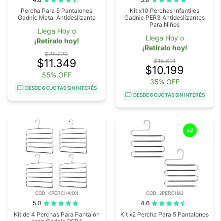
Percha Para 5 Pantalones
Kit x10 Perchas Infantiles
Gadnic Metal Antideslizante
Gadnic PER3 Antideslizantes
Para Niños
Llega Hoy o
Llega Hoy o
¡Retiralo hoy!
¡Retiralo hoy!
$25.220
$11.349
$15.691
$10.199
55% OFF
35% OFF
DESDE 6 CUOTAS SIN INTERÉS
DESDE 6 CUOTAS SIN INTERÉS
COD. KPERCHA4X4
COD. 2PERCHA2
5.0
4.6
Kit de 4 Perchas Para Pantalón
Kit x2 Percha Para 5 Pantalones