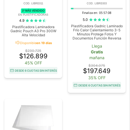
COD. LIBRE011
COD. LIBRE003
1º MÁS VENDIDO
Finaliza en:
05:57:08
EN PLASTIFICADORAS
5.0
4.9
Plastificadora Gadnic Laminado
Plastificadora Laminadora
Frío Calor Calentamiento 3-5
Gadnic Pouch A3 Pro 300W
Minutos Protege Fotos Y
Alta Velocidad
Documentos Función Reversa
acute
Disponible
en 19 días
Llega
$230.725
Gratis
$126.899
mañana
45% OFF
$304.075
$197.649
DESDE 6 CUOTAS SIN INTERÉS
35% OFF
DESDE 6 CUOTAS SIN INTERÉS