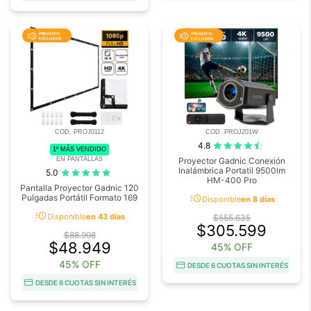
COD. PROJ0112
COD. PROJ201W
4.8
1º MÁS VENDIDO
EN PANTALLAS
Proyector Gadnic Conexión
Inalámbrica Portatil 9500lm
5.0
HM-400 Pro
Pantalla Proyector Gadnic 120
acute
Pulgadas Portátil Formato 169
Disponible
en 8 días
acute
Disponible
en 43 días
$555.635
$305.599
$88.998
$48.949
45% OFF
45% OFF
DESDE 6 CUOTAS SIN INTERÉS
DESDE 6 CUOTAS SIN INTERÉS