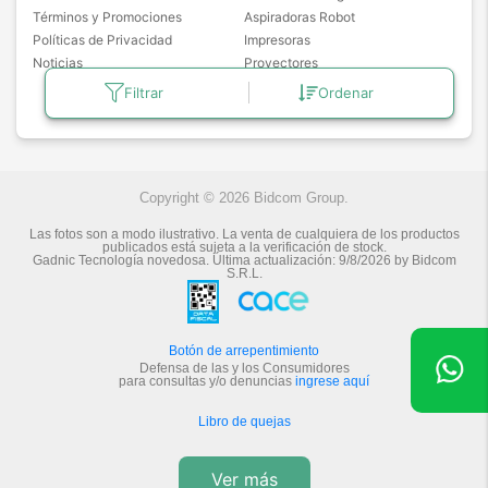
Términos y Promociones
Aspiradoras Robot
Políticas de Privacidad
Impresoras
Noticias
Proyectores
Freidoras de Aire
Filtrar
Ordenar
Masajeadores
Copyright © 2026 Bidcom Group.
Las fotos son a modo ilustrativo. La venta de cualquiera de los productos
publicados está sujeta a la verificación de stock.
Gadnic Tecnología novedosa.
Última actualización:
9/8/2026
by
Bidcom
S.R.L.
Botón de arrepentimiento
Defensa de las y los Consumidores
para consultas y/o denuncias
ingrese aquí
Libro de quejas
Ver más