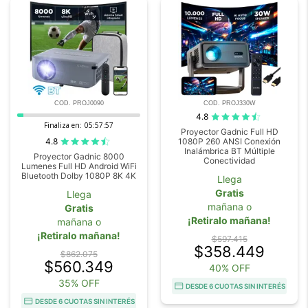
COD. PROJ0090
COD. PROJ330W
4.8
Finaliza en:
05:57:57
Proyector Gadnic Full HD
4.8
1080P 260 ANSI Conexión
Inalámbrica BT Múltiple
Proyector Gadnic 8000
Conectividad
Lumenes Full HD Android WiFi
Bluetooth Dolby 1080P 8K 4K
Llega
Gratis
Llega
mañana o
Gratis
¡Retiralo mañana!
mañana o
¡Retiralo mañana!
$597.415
$358.449
$862.075
$560.349
40% OFF
35% OFF
DESDE 6 CUOTAS SIN INTERÉS
DESDE 6 CUOTAS SIN INTERÉS