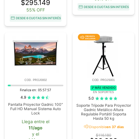
$295.149
DESDE 6 CUOTAS SIN INTERÉS
55% OFF
DESDE 6 CUOTAS SIN INTERÉS
COD. PROJ0002
COD. PROJS001
1º MÁS VENDIDO
Finaliza en:
05:57:57
EN SOPORTES
4.9
5.0
Pantalla Proyector Gadnic 100"
Soporte Trípode Para Proyector
Full HD Manual Sistema Auto
Gadnic Metálico Altura
Lock
Regulable Portátil Soporta
Hasta 50 kg
Llega entre el
acute
Disponible
en 37 días
11/ago
y el
$116.180