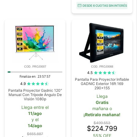
DESDE 6 CUOTAS SIN INTERÉS
COD. PROJ0007
COD. PROJ0068
4.5
Finaliza en:
23:57:57
Pantalla Para Proyector Inflable
4.9
GADNIC Exterior 16ft 169
290x155
Pantalla Proyector Gadnic 120"
Manual Con Trípode Ángulo De
Llega
Visión 1080p
Gratis
Llega entre el
mañana o
11/ago
¡Retiralo mañana!
y el
$499.553
14/ago
$224.799
$655.887
55% OFF