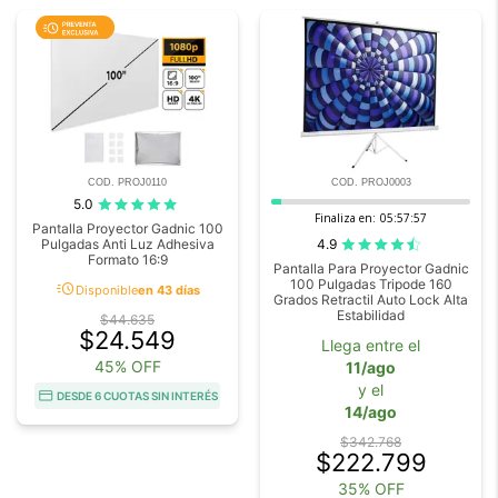
COD. PROJ0110
COD. PROJ0003
5.0
Finaliza en:
05:57:57
Pantalla Proyector Gadnic 100
4.9
Pulgadas Anti Luz Adhesiva
Formato 16:9
Pantalla Para Proyector Gadnic
100 Pulgadas Tripode 160
acute
Disponible
en 43 días
Grados Retractil Auto Lock Alta
Estabilidad
$44.635
$24.549
Llega entre el
45% OFF
11/ago
y el
DESDE 6 CUOTAS SIN INTERÉS
14/ago
$342.768
$222.799
35% OFF