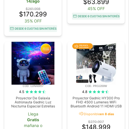
$63.899
14/ago
45% OFF
$261.998
$170.299
DESDE 6 CUOTAS SIN INTERÉS
35% OFF
DESDE 6 CUOTAS SIN INTERÉS
COD. LUNA0057
COD. PROJ200W
4.5
4.8
Proyector De Galaxia
Proyector Gadnic HY300 Pro
Astronauta Gadnic Luz
FHD 4500 Lumenes WiFi
Nocturna Espacial Estrellas
Bluetooth Android 11 HDMI USB
acute
Llega
Disponible
en 8 días
Gratis
$270.907
mañana o
$148.999