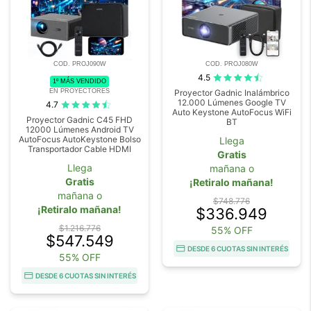
COD. PROJ090W
COD. PROJ080W
4.5
1º MÁS VENDIDO
EN PROYECTORES
Proyector Gadnic Inalámbrico
12.000 Lúmenes Google TV
4.7
Auto Keystone AutoFocus WiFi
Proyector Gadnic C45 FHD
BT
12000 Lúmenes Android TV
AutoFocus AutoKeystone Bolso
Llega
Transportador Cable HDMI
Gratis
Llega
mañana o
Gratis
¡Retiralo mañana!
mañana o
$748.776
¡Retiralo mañana!
$336.949
$1.216.776
55% OFF
$547.549
DESDE 6 CUOTAS SIN INTERÉS
55% OFF
DESDE 6 CUOTAS SIN INTERÉS