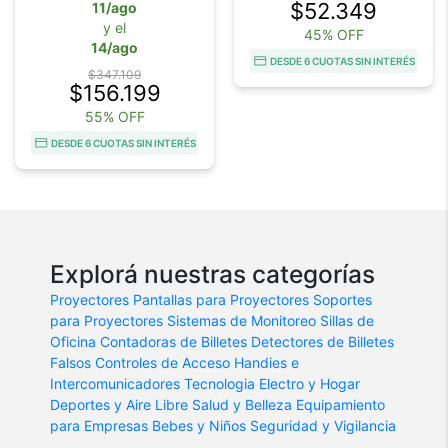
$52.349
11/ago
y el
45% OFF
14/ago
DESDE 6 CUOTAS SIN INTERÉS
$347.109
$156.199
55% OFF
DESDE 6 CUOTAS SIN INTERÉS
Explorá nuestras categorías
Proyectores
Pantallas para Proyectores
Soportes
para Proyectores
Sistemas de Monitoreo
Sillas de
Oficina
Contadoras de Billetes
Detectores de Billetes
Falsos
Controles de Acceso
Handies e
Intercomunicadores
Tecnologia
Electro y Hogar
Deportes y Aire Libre
Salud y Belleza
Equipamiento
para Empresas
Bebes y Niños
Seguridad y Vigilancia