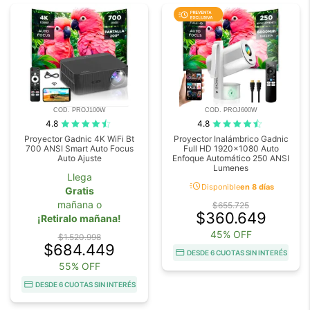
COD. PROJ100W
COD. PROJ600W
4.8
4.8
Proyector Gadnic 4K WiFi Bt
Proyector Inalámbrico Gadnic
700 ANSI Smart Auto Focus
Full HD 1920x1080 Auto
Auto Ajuste
Enfoque Automático 250 ANSI
Lumenes
Llega
acute
Disponible
en 8 días
Gratis
mañana o
$655.725
$360.649
¡Retiralo mañana!
45% OFF
$1.520.998
$684.449
DESDE 6 CUOTAS SIN INTERÉS
55% OFF
DESDE 6 CUOTAS SIN INTERÉS