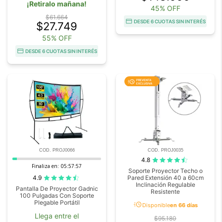
¡Retiralo mañana!
45% OFF
$61.664
DESDE 6 CUOTAS SIN INTERÉS
$27.749
55% OFF
DESDE 6 CUOTAS SIN INTERÉS
COD. PROJ0066
COD. PROJ0035
4.8
Finaliza en:
05:57:57
Soporte Proyector Techo o
4.9
Pared Extensión 40 a 60cm
Inclinación Regulable
Pantalla De Proyector Gadnic
Resistente
100 Pulgadas Con Soporte
Plegable Portátil
acute
Disponible
en 66 días
Llega entre el
$95.180