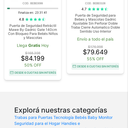
COD. BEBE0099
COD. BEBE0108
4.7
Finaliza en:
23:31:41
Puerta de Seguridad para
4.8
Bebes y Mascotas Gadnic
Ajustable Sin Perforar Doble
Puerta de Seguridad Retráctil
Traba Cierre Automatico Doble
Mawe By Gadnic Gate 140cm
Sentido Uso Interior
Con Bloqueo Para Bebés Niños
y Mascotas
Envío a todo el país
Llega
Gratis
Hoy
$176.998
$79.649
$168.398
$84.199
55% OFF
50% OFF
DESDE 6 CUOTAS SIN INTERÉS
DESDE 6 CUOTAS SIN INTERÉS
Explorá nuestras categorías
Trabas para Puertas
Tecnología Bebés
Baby Monitor
Seguridad para el Hogar
Handies e