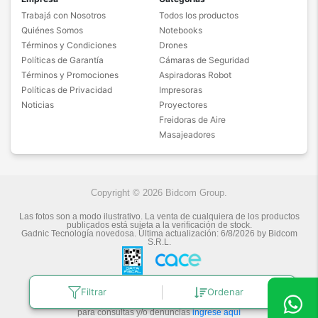
Trabajá con Nosotros
Todos los productos
Quiénes Somos
Notebooks
Términos y Condiciones
Drones
Políticas de Garantía
Cámaras de Seguridad
Términos y Promociones
Aspiradoras Robot
Políticas de Privacidad
Impresoras
Noticias
Proyectores
Freidoras de Aire
Masajeadores
Copyright © 2026 Bidcom Group.
Las fotos son a modo ilustrativo. La venta de cualquiera de los productos
publicados está sujeta a la verificación de stock.
Gadnic Tecnología novedosa.
Última actualización:
6/8/2026
by
Bidcom
S.R.L.
Filtrar
Ordenar
Botón de arrepentimiento
Defensa de las y los Consumidores
para consultas y/o denuncias
ingrese aquí