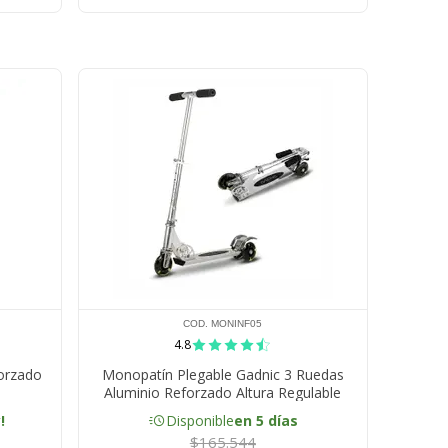
COD. MONINF05
4.8
orzado
Monopatín Plegable Gadnic 3 Ruedas
Aluminio Reforzado Altura Regulable
acute
!
Disponible
en 5 días
$165.544