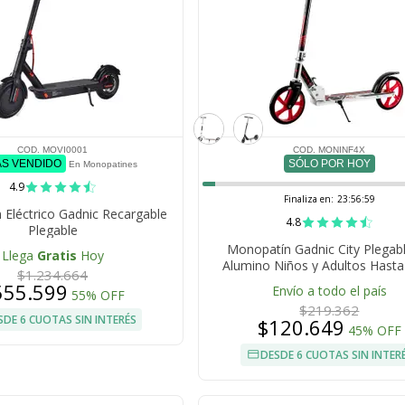
COD. MOVI0001
COD. MONINF4X
ÁS VENDIDO
SÓLO POR HOY
En Monopatines
4.9
Finaliza en:
23:56:59
Eléctrico Gadnic Recargable
4.8
Plegable
Monopatín Gadnic City Plegab
Llega
Gratis
Hoy
Alumino Niños y Adultos Hasta
$1.234.664
Ruedas 200mm
555.599
Envío a todo el país
55% OFF
$219.362
SDE 6 CUOTAS SIN INTERÉS
$120.649
45% OFF
DESDE 6 CUOTAS SIN INTER