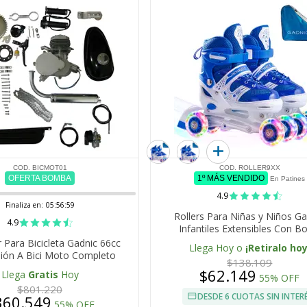
COD. BICMOT01
COD. ROLLER9XX
OFERTA BOMBA
1º MÁS VENDIDO
En Patines
4.9
Finaliza en:
05:56:59
Rollers Para Niñas y Niños Ga
4.9
Infantiles Extensibles Con B
 Para Bicicleta Gadnic 66cc
Llega Hoy o
¡Retiralo hoy
ión A Bici Moto Completo
$138.109
$62.149
Llega
Gratis
Hoy
55% OFF
$801.220
DESDE 6 CUOTAS SIN INTER
360.549
55% OFF