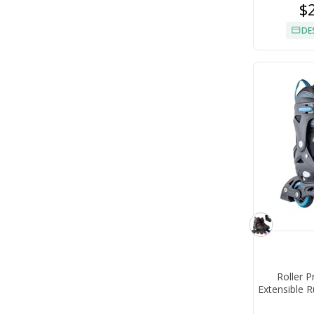
$
DE
Roller P
Extensible 