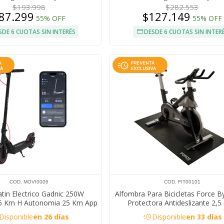
$193.998
$282.553
87.299
$127.149
55% OFF
55% OFF
SDE 6 CUOTAS SIN INTERÉS
DESDE 6 CUOTAS SIN INTER
COD. MOVI0006
COD. FIT00101
in Electrico Gadnic 250W
Alfombra Para Bicicletas Force B
25 Km H Autonomia 25 Km App
Protectora Antideslizante 2,
rt Freno A Disco Plegable
acute
Disponible
en 26 días
Disponible
en 33 días