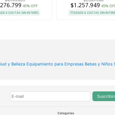
$4.139.635
$2.287.180
.276.799
$1.257.949
45% OFF
45% OF
SDE 6 CUOTAS SIN INTERÉS
DESDE 6 CUOTAS SIN INTER
lud y Belleza
Equipamiento para Empresas
Bebes y Niños
Suscribir
Categorías