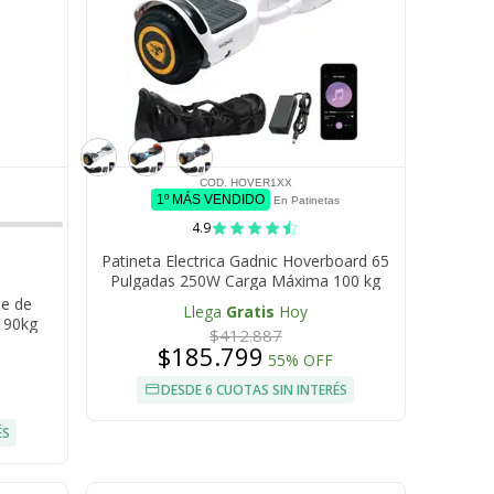
COD. HOVER1XX
1º MÁS VENDIDO
En Patinetas
4.9
Patineta Electrica Gadnic Hoverboard 65
Pulgadas 250W Carga Máxima 100 kg
Autonomía 6-8 km Batería Litio 1,8Ah
le de
Llega
Gratis
Hoy
 90kg
$412.887
$185.799
55% OFF
DESDE 6 CUOTAS SIN INTERÉS
ÉS