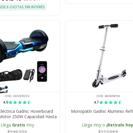
SDE 6 CUOTAS SIN INTERÉS
COD. HOVER2XX
COD. MONINF06
4.9
4.7
Eléctrica Gadnic Hoverboard
Monopatín Gadnic Aluminio Ref
Motor 250W Capacidad Hasta
100kg
Llega
Gratis
Hoy
Llega Hoy o
¡Retiralo hoy
$546.553
$115.664