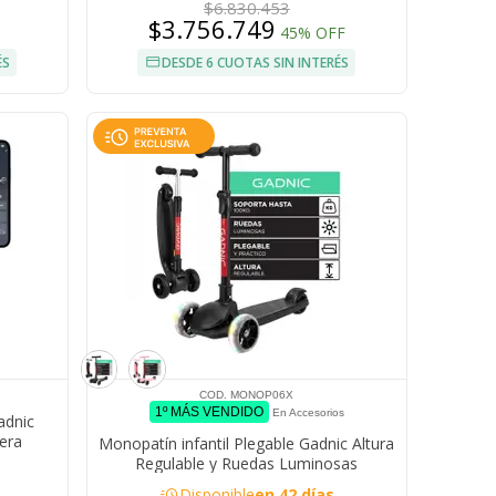
$6.830.453
$3.756.749
45% OFF
ÉS
DESDE 6 CUOTAS SIN INTERÉS
COD. MONOP06X
1º MÁS VENDIDO
En Accesorios
adnic
era
Monopatín infantil Plegable Gadnic Altura
locidad
Regulable y Ruedas Luminosas
acute
Disponible
en 42 días