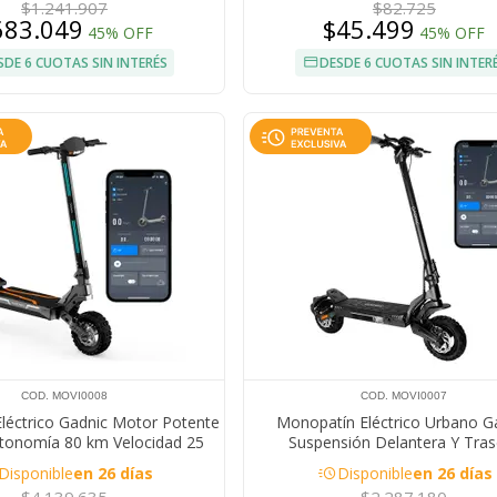
$1.241.907
$82.725
683.049
$45.499
45% OFF
45% OFF
SDE 6 CUOTAS SIN INTERÉS
DESDE 6 CUOTAS SIN INTER
COD. MOVI0008
COD. MOVI0007
léctrico Gadnic Motor Potente
Monopatín Eléctrico Urbano G
onomía 80 km Velocidad 25
Suspensión Delantera Y Tras
umáticos Todoterreno 11”
Autonomía 40 km Motor 500W Ve
acute
Disponible
en 26 días
Disponible
en 26 días
45 km/h