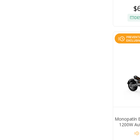
$
DE
Monopatín E
1200W Aut
km/h Ne
acute