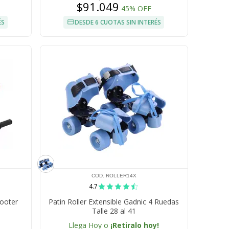
$91.049
45% OFF
ÉS
DESDE 6 CUOTAS SIN INTERÉS
COD. ROLLER14X
4.7
cooter
Patin Roller Extensible Gadnic 4 Ruedas
Talle 28 al 41
Llega Hoy o
¡Retiralo hoy!