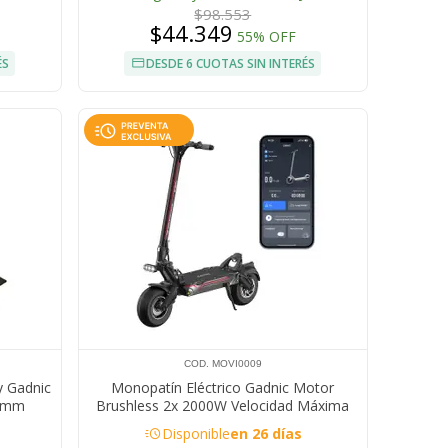
$98.553
$44.349
55% OFF
ÉS
DESDE 6 CUOTAS SIN INTERÉS
COD. MOVI0009
y Gadnic
Monopatín Eléctrico Gadnic Motor
5 mm
Brushless 2x 2000W Velocidad Máxima
100 km/h Batería Litio ION 60 V 30Ah
acute
Disponible
en 26 días