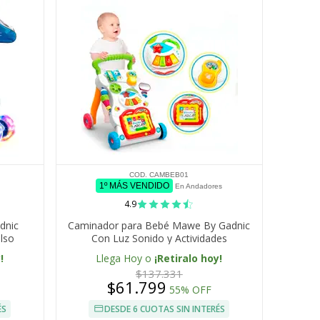
COD. CAMBEB01
1º MÁS VENDIDO
En Andadores
4.9
dnic
Caminador para Bebé Mawe By Gadnic
olso
Con Luz Sonido y Actividades
!
Llega Hoy o
¡Retiralo hoy!
$137.331
$61.799
55% OFF
ÉS
DESDE 6 CUOTAS SIN INTERÉS