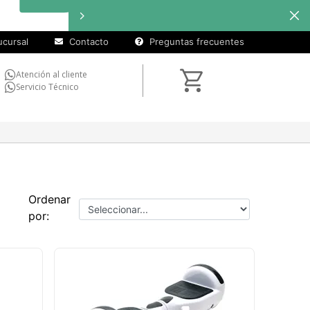
cuotas sin
interés
en
seleccionados
cursal
Contacto
Preguntas frecuentes
Atención al cliente
Servicio Técnico
Ordenar
por: