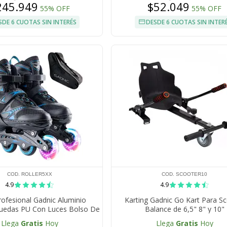
245.949
$52.049
55% OFF
55% OFF
SDE 6 CUOTAS SIN INTERÉS
DESDE 6 CUOTAS SIN INTER
COD. ROLLER5XX
COD. SCOOTER10
4.9
4.9
rofesional Gadnic Aluminio
Karting Gadnic Go Kart Para S
Ruedas PU Con Luces Bolso De
Balance de 6,5" 8" y 10"
Transporte
Llega
Gratis
Hoy
Llega
Gratis
Hoy