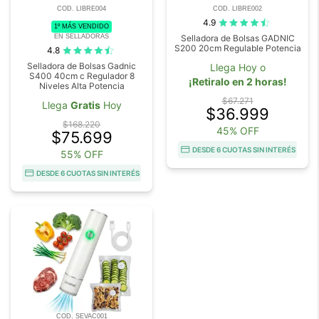
COD. LIBRE004
COD. LIBRE002
4.9
1º MÁS VENDIDO
EN SELLADORAS
Selladora de Bolsas GADNIC
S200 20cm Regulable Potencia
4.8
Selladora de Bolsas Gadnic
Llega Hoy o
S400 40cm c Regulador 8
¡Retiralo en 2 horas!
Niveles Alta Potencia
$67.271
Llega
Gratis
Hoy
$36.999
$168.220
45% OFF
$75.699
DESDE 6 CUOTAS SIN INTERÉS
55% OFF
DESDE 6 CUOTAS SIN INTERÉS
COD. SEVAC001