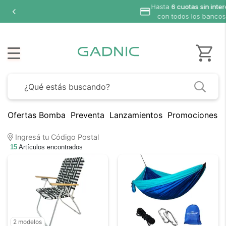
Hasta
6 cuotas sin interés
con todos los bancos
Ofertas Bomba
Preventa
Lanzamientos
Promociones B
Ingresá tu Código Postal
15
Artículos encontrados
2 modelos