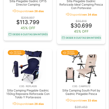
Silla Plegable Gadnic CP15
Silla Plegable Gadnic
Director Camping
Reforzada Ideal Camping Pesca
Con Portavaso
acute
Disponible
en 26 días
acute
Disponible
en 34 días
$206.907
$113.799
$55.816
$30.699
45% OFF
45% OFF
DESDE 6 CUOTAS SIN INTERÉS
DESDE 6 CUOTAS SIN INTERÉS
COD. REPLA026
COD. CAMP0172
Silla Camping Plegable Gadnic
Silla Camping South Port by
150kg Reposera Reforzada Con
Gadnic Plegable Pesca
Toldo Y Portavasos
acute
Disponible
en 33 días
acute
Disponible
en 26 días
$281.453