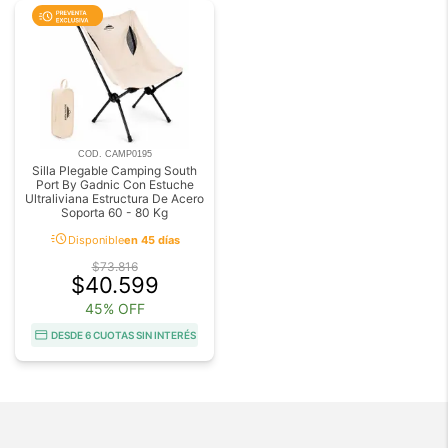
COD. CAMP0195
Silla Plegable Camping South
Port By Gadnic Con Estuche
Ultraliviana Estructura De Acero
Soporta 60 - 80 Kg
acute
Disponible
en 45 días
$73.816
$40.599
45% OFF
DESDE 6 CUOTAS SIN INTERÉS