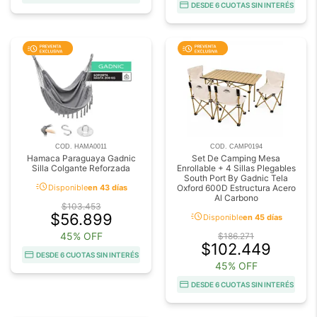
DESDE 6 CUOTAS SIN INTERÉS
COD. HAMA0011
COD. CAMP0194
Hamaca Paraguaya Gadnic
Set De Camping Mesa
Silla Colgante Reforzada
Enrollable + 4 Sillas Plegables
South Port By Gadnic Tela
acute
Disponible
en 43 días
Oxford 600D Estructura Acero
Al Carbono
$103.453
acute
$56.899
Disponible
en 45 días
45% OFF
$186.271
$102.449
DESDE 6 CUOTAS SIN INTERÉS
45% OFF
DESDE 6 CUOTAS SIN INTERÉS