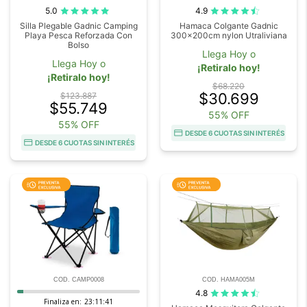
5.0
4.9
Silla Plegable Gadnic Camping
Hamaca Colgante Gadnic
Playa Pesca Reforzada Con
300x200cm nylon Utraliviana
Bolso
Llega Hoy o
Llega Hoy o
¡Retiralo hoy!
¡Retiralo hoy!
$68.220
$30.699
$123.887
$55.749
55% OFF
55% OFF
DESDE 6 CUOTAS SIN INTERÉS
DESDE 6 CUOTAS SIN INTERÉS
COD. CAMP0008
COD. HAMA005M
4.8
Finaliza en:
23:11:41