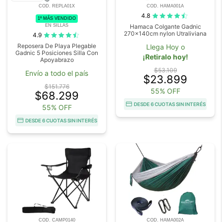
COD. REPLA01X
COD. HAMA001A
4.8
1º MÁS VENDIDO
EN SILLAS
Hamaca Colgante Gadnic
270x140cm nylon Utraliviana
4.9
Reposera De Playa Plegable
Llega Hoy o
Gadnic 5 Posiciones Silla Con
¡Retiralo hoy!
Apoyabrazo
$53.109
Envío a todo el país
$23.899
$151.776
55% OFF
$68.299
DESDE 6 CUOTAS SIN INTERÉS
55% OFF
DESDE 6 CUOTAS SIN INTERÉS
COD. CAMP0140
COD. HAMA002A