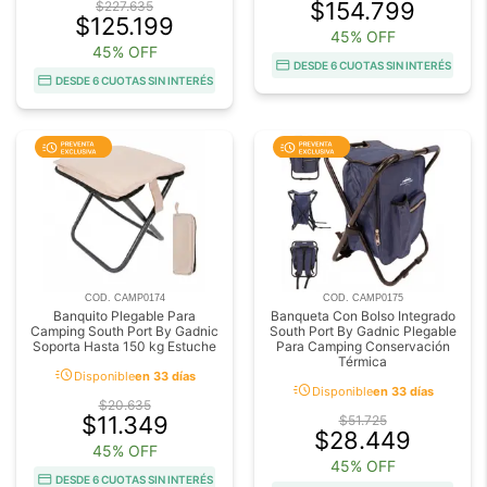
$154.799
$227.635
$125.199
45% OFF
45% OFF
DESDE 6 CUOTAS SIN INTERÉS
DESDE 6 CUOTAS SIN INTERÉS
COD. CAMP0174
COD. CAMP0175
Banquito Plegable Para
Banqueta Con Bolso Integrado
Camping South Port By Gadnic
South Port By Gadnic Plegable
Soporta Hasta 150 kg Estuche
Para Camping Conservación
Térmica
acute
Disponible
en 33 días
acute
Disponible
en 33 días
$20.635
$11.349
$51.725
$28.449
45% OFF
45% OFF
DESDE 6 CUOTAS SIN INTERÉS