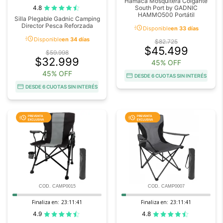
Hamaca Mosquitera Colgante
4.8
South Port by GADNIC
HAMMO500 Portátil
Silla Plegable Gadnic Camping
Director Pesca Reforzada
acute
Disponible
en 33 días
acute
Disponible
en 34 días
$82.725
$45.499
$59.998
$32.999
45% OFF
45% OFF
DESDE 6 CUOTAS SIN INTERÉS
DESDE 6 CUOTAS SIN INTERÉS
COD. CAMP0015
COD. CAMP0007
Finaliza en:
23:11:41
Finaliza en:
23:11:41
4.9
4.8