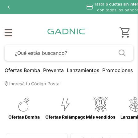
Hasta
6 cuotas sin inte
con todos los banco
Ofertas Bomba
Preventa
Lanzamientos
Promociones B
Ingresá tu Código Postal
Ofertas Bomba
Ofertas Relámpago
Más vendidos
Lanzami