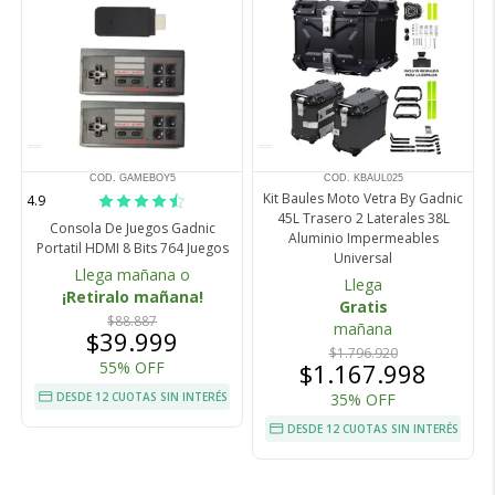
COD. GAMEBOY5
COD. KBAUL025
Kit Baules Moto Vetra By Gadnic
4.9
45L Trasero 2 Laterales 38L
Consola De Juegos Gadnic
Aluminio Impermeables
Portatil HDMI 8 Bits 764 Juegos
Universal
Llega mañana o
Llega
¡Retiralo mañana!
Gratis
$88.887
mañana
$39.999
$1.796.920
55% OFF
$1.167.998
DESDE 12 CUOTAS SIN INTERÉS
35% OFF
DESDE 12 CUOTAS SIN INTERÉS