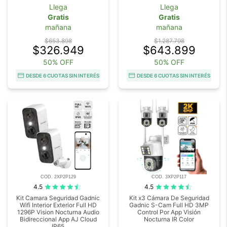
Llega
Llega
Gratis
Gratis
mañana
mañana
$653.898
$1.287.798
$326.949
$643.899
50% OFF
50% OFF
DESDE 6 CUOTAS SIN INTERÉS
DESDE 6 CUOTAS SIN INTERÉS
COD. 2XP2P129
COD. 3XP2P117
4.5
4.5
Kit Camara Seguridad Gadnic
Kit x3 Cámara De Seguridad
Wifi Interior Exterior Full HD
Gadnic S-Cam Full HD 3MP
1296P Vision Nocturna Audio
Control Por App Visión
Bidireccional App AJ Cloud
Nocturna IR Color
IP65