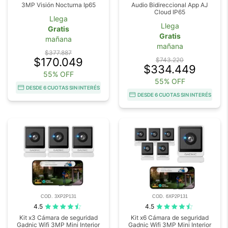
3MP Visión Nocturna Ip65
Audio Bidireccional App AJ
Cloud IP65
Llega
Llega
Gratis
Gratis
mañana
mañana
$377.887
$170.049
$743.220
$334.449
55% OFF
55% OFF
DESDE 6 CUOTAS SIN INTERÉS
DESDE 6 CUOTAS SIN INTERÉS
COD. 3XP2P131
COD. 6XP2P131
4.5
4.5
Kit x3 Cámara de seguridad
Kit x6 Cámara de seguridad
Gadnic Wifi 3MP Mini Interior
Gadnic Wifi 3MP Mini Interior