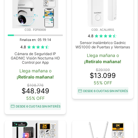
COD. P2P00009
COD. ACALAR01
4.8
Finaliza en:
05:19:14
Sensor inalámbrico Gadnic
4.8
WS1000 de Puertas y Ventanas
Cámara de Seguridad IP
Llega mañana o
GADNIC Visión Nocturna HD
¡Retiralo mañana!
Control por App
$29.109
Llega mañana o
$13.099
¡Retiralo mañana!
55% OFF
$108.776
$48.949
DESDE 6 CUOTAS SIN INTERÉS
55% OFF
DESDE 6 CUOTAS SIN INTERÉS