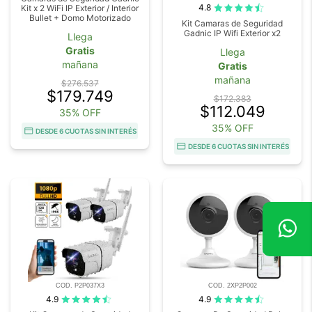
4.8
Kit x 2 WiFi IP Exterior / Interior
Bullet + Domo Motorizado
Kit Camaras de Seguridad
Gadnic IP Wifi Exterior x2
Llega
Gratis
Llega
mañana
Gratis
mañana
$276.537
$179.749
$172.383
$112.049
35% OFF
35% OFF
DESDE 6 CUOTAS SIN INTERÉS
DESDE 6 CUOTAS SIN INTERÉS
COD. P2P037X3
COD. 2XP2P002
4.9
4.9