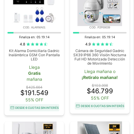
COD. ALARMA01
COD. P2P00039
Finaliza en:
05:19:14
Finaliza en:
05:19:14
4.8
4.9
Kit Alarma Domiciliaria Gadnic
Cámara de Seguridad Gadnic
Inalámbrica GSM Con Pantalla
SX39 IP66 360 Visión Nocturna
LED
Full HD Motorizada Detección
de Movimiento
Llega
Llega mañana o
Gratis
¡Retiralo mañana!
mañana
$103.998
$425.664
$46.799
$191.549
55% OFF
55% OFF
DESDE 6 CUOTAS SIN INTERÉS
DESDE 6 CUOTAS SIN INTERÉS