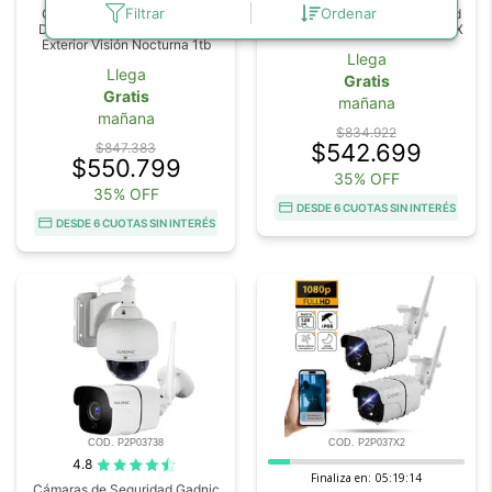
Filtrar
Ordenar
Cámaras de Seguridad x8 +
Kit de 8 Cámaras de Seguridad
DVR Gadnic SX37X Interior /
IP Full Hd GADNIC KP2P0040X
Exterior Visión Nocturna 1tb
Llega
Llega
Gratis
Gratis
mañana
mañana
$834.922
$542.699
$847.383
$550.799
35% OFF
35% OFF
DESDE 6 CUOTAS SIN INTERÉS
DESDE 6 CUOTAS SIN INTERÉS
COD. P2P03738
COD. P2P037X2
4.8
Finaliza en:
05:19:13
Cámaras de Seguridad Gadnic