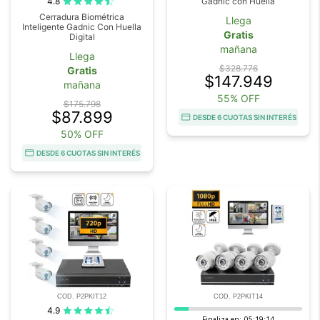
4.8
Gadnic con Huella
Cerradura Biométrica
Llega
Inteligente Gadnic Con Huella
Gratis
Digital
mañana
Llega
$328.776
Gratis
$147.949
mañana
55% OFF
$175.798
$87.899
DESDE 6 CUOTAS SIN INTERÉS
50% OFF
DESDE 6 CUOTAS SIN INTERÉS
COD. P2PKIT12
COD. P2PKIT14
4.9
Finaliza en:
05:19:14