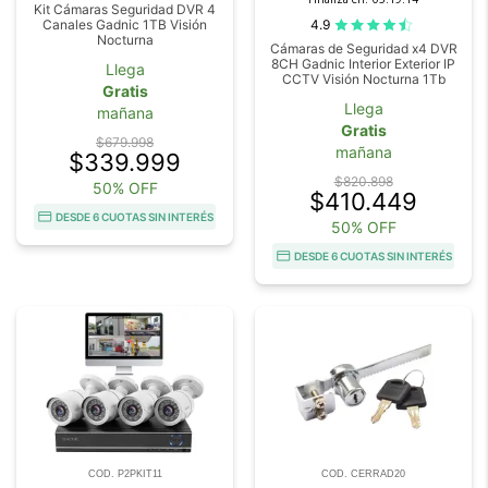
Kit Cámaras Seguridad DVR 4
4.9
Canales Gadnic 1TB Visión
Nocturna
Cámaras de Seguridad x4 DVR
8CH Gadnic Interior Exterior IP
Llega
CCTV Visión Nocturna 1Tb
Gratis
Llega
mañana
Gratis
$679.998
mañana
$339.999
$820.898
50% OFF
$410.449
DESDE 6 CUOTAS SIN INTERÉS
50% OFF
DESDE 6 CUOTAS SIN INTERÉS
COD. P2PKIT11
COD. CERRAD20