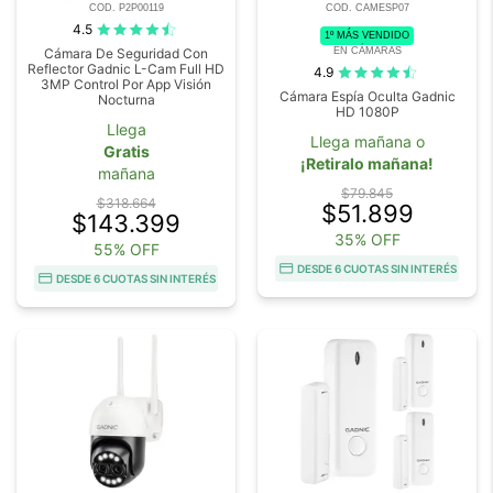
COD. P2P00119
COD. CAMESP07
4.5
1º MÁS VENDIDO
EN CÁMARAS
Cámara De Seguridad Con
Reflector Gadnic L-Cam Full HD
4.9
3MP Control Por App Visión
Cámara Espía Oculta Gadnic
Nocturna
HD 1080P
Llega
Llega mañana o
Gratis
¡Retiralo mañana!
mañana
$79.845
$318.664
$51.899
$143.399
35% OFF
55% OFF
DESDE 6 CUOTAS SIN INTERÉS
DESDE 6 CUOTAS SIN INTERÉS