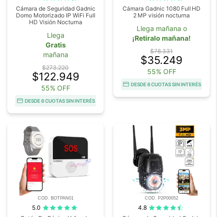
Cámara de Seguridad Gadnic
Cámara Gadnic 1080 Full HD
Domo Motorizado IP WiFi Full
2 MP visión nocturna
HD Visión Nocturna
Llega mañana o
Llega
¡Retiralo mañana!
Gratis
$78.331
mañana
$35.249
$273.220
55% OFF
$122.949
DESDE 6 CUOTAS SIN INTERÉS
55% OFF
DESDE 6 CUOTAS SIN INTERÉS
COD. BOTPAN01
COD. P2P00052
5.0
4.8