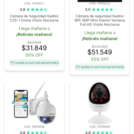
COD. P2P025-1
COD. P2P00131
4.8
5.0
Cámara de Seguridad Gadnic
Cámara de seguridad Gadnic
C25-1 Domo Visión Nocturna
Wifi 3MP Mini Interior Ventana
Full HD Visión Nocturna
Llega mañana o
Llega mañana o
¡Retiralo mañana!
¡Retiralo mañana!
$63.698
$31.849
$114.553
$51.549
50% OFF
55% OFF
DESDE 6 CUOTAS SIN INTERÉS
DESDE 6 CUOTAS SIN INTERÉS
COD. P2P00038
COD. P2P00056
4.8
4.8