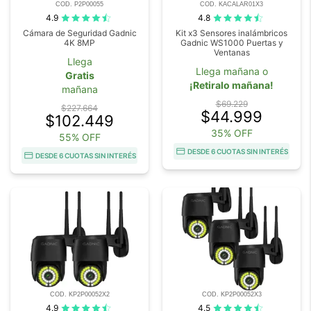
COD. P2P00055
COD. KACALAR01X3
4.9
4.8
Cámara de Seguridad Gadnic
Kit x3 Sensores inalámbricos
4K 8MP
Gadnic WS1000 Puertas y
Ventanas
Llega
Llega mañana o
Gratis
¡Retiralo mañana!
mañana
$69.229
$227.664
$44.999
$102.449
35% OFF
55% OFF
DESDE 6 CUOTAS SIN INTERÉS
DESDE 6 CUOTAS SIN INTERÉS
COD. KP2P00052X2
COD. KP2P00052X3
4.9
4.5