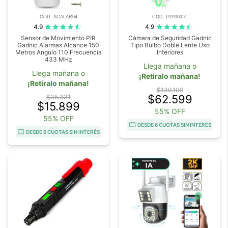
COD. ACALAR04
COD. P2P00051
4.9
4.9
Sensor de Movimiento PIR
Cámara de Seguridad Gadnic
Gadnic Alarmas Alcance 150
Tipo Bulbo Doble Lente Uso
Metros Angulo 110 Frecuencia
Interiores
433 MHz
Llega mañana o
Llega mañana o
¡Retiralo mañana!
¡Retiralo mañana!
$139.109
$62.599
$35.331
$15.899
55% OFF
55% OFF
DESDE 6 CUOTAS SIN INTERÉS
DESDE 6 CUOTAS SIN INTERÉS