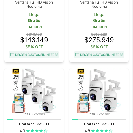
Ventana Full HD Visión
Ventana Full HD Visión
Nocturna
Nocturna
Llega
Llega
Gratis
Gratis
mañana
mañana
$318.109
$613.220
$143.149
$275.949
55% OFF
55% OFF
DESDE 6 CUOTAS SIN INTERÉS
DESDE 6 CUOTAS SIN INTERÉS
COD. KP2P0033
COD. KP2P0032
Finaliza en:
05:19:13
Finaliza en:
05:19:13
4.9
4.8