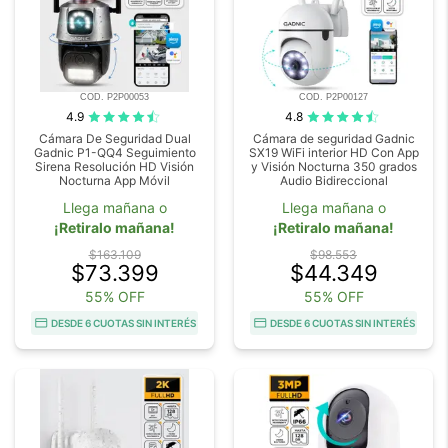
COD. P2P00053
COD. P2P00127
4.9
4.8
Cámara De Seguridad Dual
Cámara de seguridad Gadnic
Gadnic P1-QQ4 Seguimiento
SX19 WiFi interior HD Con App
Sirena Resolución HD Visión
y Visión Nocturna 350 grados
Nocturna App Móvil
Audio Bidireccional
Llega mañana o
Llega mañana o
¡Retiralo mañana!
¡Retiralo mañana!
$163.109
$98.553
$73.399
$44.349
55% OFF
55% OFF
DESDE 6 CUOTAS SIN INTERÉS
DESDE 6 CUOTAS SIN INTERÉS