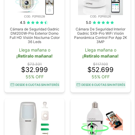
COD. P2P00139
COD. P2P00126
4.5
5.0
Cámara de Seguridad Gadnic
Cámara De Seguridad Interior
DM200W-Pro Exterior Domo
Gadnic SX9-Pro WiFi Visión
Full HD Visión Nocturna Color
Panorámica Control Por App 2K
36 Leds
3MP
Llega mañana o
Llega mañana o
¡Retiralo mañana!
¡Retiralo mañana!
$73.331
$117.109
$32.999
$52.699
55% OFF
55% OFF
DESDE 6 CUOTAS SIN INTERÉS
DESDE 6 CUOTAS SIN INTERÉS