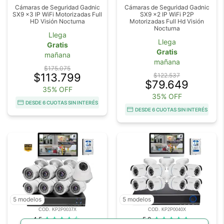
Cámaras de Seguridad Gadnic
Cámaras de Seguridad Gadnic
SX9 x3 IP WiFi Motorizadas Full
SX9 x2 IP WiFi P2P
HD Visión Nocturna
Motorizadas Full Hd Visión
Nocturna
Llega
Llega
Gratis
Gratis
mañana
mañana
$175.075
$113.799
$122.537
$79.649
35% OFF
35% OFF
DESDE 6 CUOTAS SIN INTERÉS
DESDE 6 CUOTAS SIN INTERÉS
5 modelos
5 modelos
COD. KP2P0037X
COD. KP2P0040X
4.5
5.0