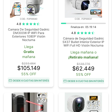
COD. P2P00040
COD. P2P00037
4.8
Finaliza en:
05:19:14
Camara De Seguridad Gadnic
4.8
DM300W IP WIFI Para
Exteriores 1080P Visión
Cámara de Seguridad Gadnic
Nocturna
SX37 Bullet Interior Exterior IP
WiFi Full HD Visión Nocturna
Llega
Gratis
Llega mañana o
mañana
¡Retiralo mañana!
$233.664
$138.776
$105.149
$62.449
55% OFF
55% OFF
DESDE 6 CUOTAS SIN INTERÉS
DESDE 6 CUOTAS SIN INTERÉS