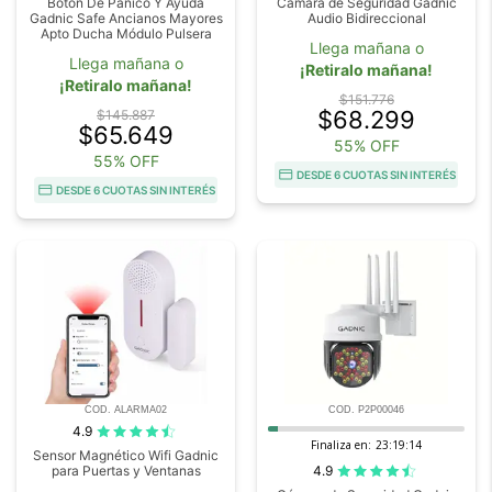
Botón De Pánico Y Ayuda
Cámara de Seguridad Gadnic
Gadnic Safe Ancianos Mayores
Audio Bidireccional
Apto Ducha Módulo Pulsera
Llega mañana o
Llega mañana o
¡Retiralo mañana!
¡Retiralo mañana!
$151.776
$68.299
$145.887
$65.649
55% OFF
55% OFF
DESDE 6 CUOTAS SIN INTERÉS
DESDE 6 CUOTAS SIN INTERÉS
COD. ALARMA02
COD. P2P00046
4.9
Finaliza en:
23:19:13
Sensor Magnético Wifi Gadnic
4.9
para Puertas y Ventanas