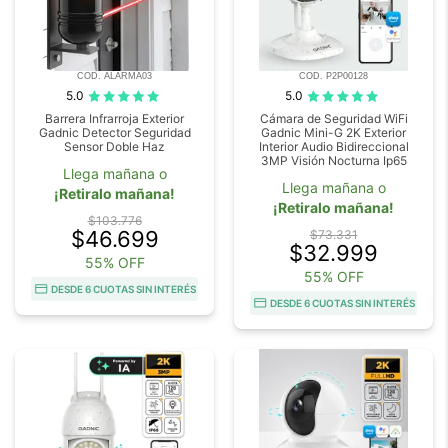
COD. ALARMA03
COD. P2P00128
5.0
5.0
Barrera Infrarroja Exterior
Cámara de Seguridad WiFi
Gadnic Detector Seguridad
Gadnic Mini-G 2K Exterior
Sensor Doble Haz
Interior Audio Bidireccional
3MP Visión Nocturna Ip65
Llega mañana o
Llega mañana o
¡Retiralo mañana!
¡Retiralo mañana!
$103.776
$46.699
$73.331
$32.999
55% OFF
55% OFF
DESDE 6 CUOTAS SIN INTERÉS
DESDE 6 CUOTAS SIN INTERÉS