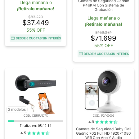
Cámara de Seguridad Gadnic
Llega mañana o
P46KM Con Sistema de
¡Retiralo mañana!
Grabación
$83.220
Llega mañana o
$37.449
¡Retiralo mañana!
55% OFF
$159.331
$71.699
DESDE 6 CUOTAS SIN INTERÉS
55% OFF
DESDE 6 CUOTAS SIN INTERÉS
2 modelos
COD. CERRAD7X
COD. P2P00002
4.9
Finaliza en:
05:19:14
Camara de Seguridad Baby Call
4.5
Gadnic 702 Full HD 1920x1080
Wifi Con App Y Audio