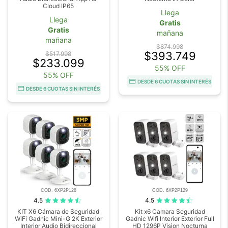
Cloud IP65
Llega
Llega
Gratis
Gratis
mañana
mañana
$874.998
$393.749
$517.998
$233.099
55% OFF
55% OFF
DESDE 6 CUOTAS SIN INTERÉS
DESDE 6 CUOTAS SIN INTERÉS
COD. 6XP2P128
COD. 6XP2P129
4.5
4.5
KIT X6 Cámara de Seguridad
Kit x6 Camara Seguridad
WiFi Gadnic Mini-G 2K Exterior
Gadnic Wifi Interior Exterior Full
Interior Audio Bidireccional
HD 1296P Vision Nocturna