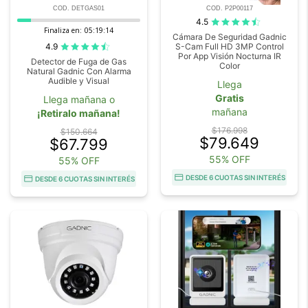
COD. DETGAS01
COD. P2P00117
4.5
Finaliza en:
05:19:14
Cámara De Seguridad Gadnic
4.9
S-Cam Full HD 3MP Control
Por App Visión Nocturna IR
Detector de Fuga de Gas
Color
Natural Gadnic Con Alarma
Audible y Visual
Llega
Gratis
Llega mañana o
mañana
¡Retiralo mañana!
$176.998
$150.664
$79.649
$67.799
55% OFF
55% OFF
DESDE 6 CUOTAS SIN INTERÉS
DESDE 6 CUOTAS SIN INTERÉS