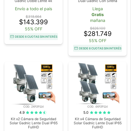
Gadnic Doble Lente 4k
Dual Gadnic Con Sirena
Envío a todo el país
Llega
Gratis
$318.664
mañana
$143.399
$626.109
55% OFF
$281.749
DESDE 6 CUOTAS SIN INTERÉS
55% OFF
DESDE 6 CUOTAS SIN INTERÉS
COD. 2XP2P114
COD. 4XP2P114
4.9
5.0
Kit x2 Cámara de Seguridad
Kit x4 Cámara de Seguridad
Solar Gadnic Lente Dual IP65
Solar Gadnic Lente Dual IP65
FullHD
FullHD