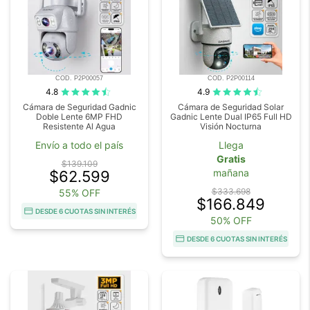
COD. P2P00057
COD. P2P00114
4.8
4.9
Cámara de Seguridad Gadnic
Cámara de Seguridad Solar
Doble Lente 6MP FHD
Gadnic Lente Dual IP65 Full HD
Resistente Al Agua
Visión Nocturna
Envío a todo el país
Llega
Gratis
$139.109
mañana
$62.599
$333.698
55% OFF
$166.849
DESDE 6 CUOTAS SIN INTERÉS
50% OFF
DESDE 6 CUOTAS SIN INTERÉS