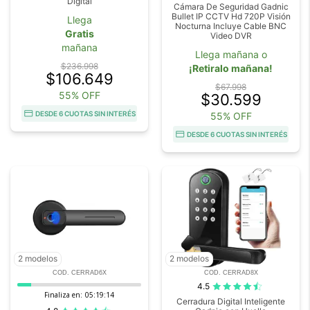
Digital
Cámara De Seguridad Gadnic
Bullet IP CCTV Hd 720P Visión
Llega
Nocturna Incluye Cable BNC
Gratis
Video DVR
mañana
Llega mañana o
$236.998
¡Retiralo mañana!
$106.649
$67.998
55% OFF
$30.599
DESDE 6 CUOTAS SIN INTERÉS
55% OFF
DESDE 6 CUOTAS SIN INTERÉS
2 modelos
2 modelos
COD. CERRAD6X
COD. CERRAD8X
4.5
Finaliza en:
05:19:14
Cerradura Digital Inteligente