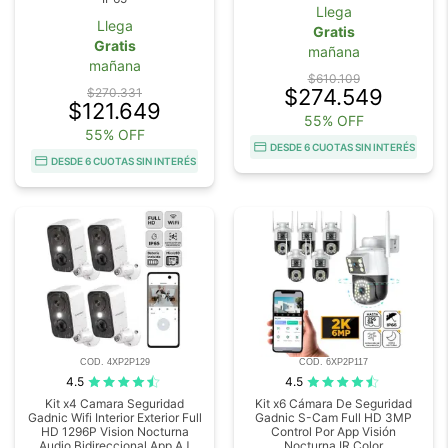
Llega
Llega
Gratis
Gratis
mañana
mañana
$610.109
$274.549
$270.331
$121.649
55% OFF
55% OFF
DESDE 6 CUOTAS SIN INTERÉS
DESDE 6 CUOTAS SIN INTERÉS
COD. 4XP2P129
COD. 6XP2P117
4.5
4.5
Kit x4 Camara Seguridad
Kit x6 Cámara De Seguridad
Gadnic Wifi Interior Exterior Full
Gadnic S-Cam Full HD 3MP
HD 1296P Vision Nocturna
Control Por App Visión
Audio Bidireccional App AJ
Nocturna IR Color