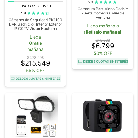
5.0
Finaliza en:
05:19:13
Cerradura Para Vidrio Gadnic
4.8
Puerta Corrediza Mueble
Ventana
Cámaras de Seguridad PK1100
DVR Gadnic x4 Interior Exterior
Llega mañana o
IP CCTV Visión Nocturna
¡Retiralo mañana!
Llega
$13.598
Gratis
$6.799
mañana
50% OFF
$478.998
$215.549
DESDE 6 CUOTAS SIN INTERÉS
55% OFF
DESDE 6 CUOTAS SIN INTERÉS