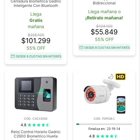
Cerradura Biometrica Gadnic
Bidireccional
Inteligente Con Bluetooth
Llega mañana o
Llega
¡Retiralo mañana!
Gratis
mañana
$124.109
$55.849
$225.109
$101.299
55% OFF
55% OFF
DESDE 6 CUOTAS SIN INTERÉS
DESDE 6 CUOTAS SIN INTERÉS
COD. CACCE002
COD. P2P034-1
4.8
Finaliza en:
23:19:13
Reloj Control Horario Gadnic
4.8
C2600 Biometrico Huella