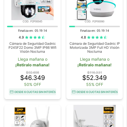
COD. P2P00045
COD. P2P00090
Finaliza en:
05:19:14
Finaliza en:
05:19:14
4.9
4.8
Cámara de Seguridad Gadnic
Cámara de Seguridad Gadnic IP
P245F22 Domo 3MP IP66 Wifi
Motorizada 3MP Full HD Visión
Visión Nocturna
Nocturna
Llega mañana o
Llega mañana o
¡Retiralo mañana!
¡Retiralo mañana!
$92.698
$116.331
$46.349
$52.349
50% OFF
55% OFF
DESDE 6 CUOTAS SIN INTERÉS
DESDE 6 CUOTAS SIN INTERÉS