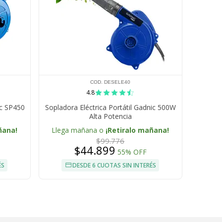
COD. DESELE40
4.8
ic SP450
Sopladora Eléctrica Portátil Gadnic 500W
Alta Potencia
ñana!
Llega mañana o
¡Retiralo mañana!
$99.776
$44.899
55% OFF
ÉS
DESDE 6 CUOTAS SIN INTERÉS