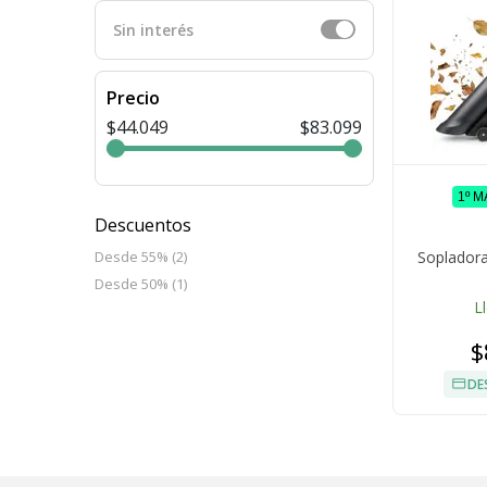
Sin interés
Precio
$44.049
$83.099
1º 
Descuentos
Sopladora
Desde 55% (2)
Desde 50% (1)
L
$
DE