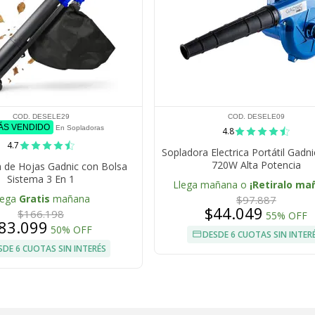
COD. DESELE29
COD. DESELE09
MÁS VENDIDO
En Sopladoras
4.8
4.7
Sopladora Electrica Portátil Gadn
720W Alta Potencia
 de Hojas Gadnic con Bolsa
Sistema 3 En 1
Llega mañana o
¡Retiralo ma
lega
Gratis
mañana
$97.887
$44.049
$166.198
55% OFF
83.099
50% OFF
DESDE 6 CUOTAS SIN INTER
SDE 6 CUOTAS SIN INTERÉS