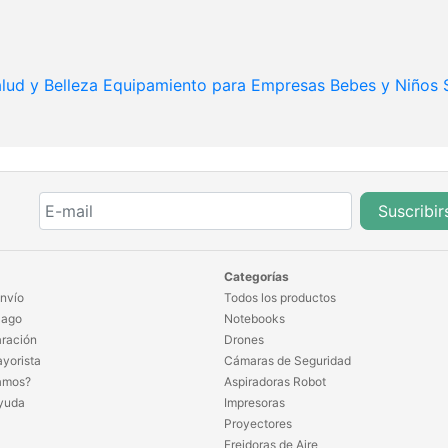
lud y Belleza
Equipamiento para Empresas
Bebes y Niños
Suscribir
Categorías
nvío
Todos los productos
Pago
Notebooks
ración
Drones
yorista
Cámaras de Seguridad
amos?
Aspiradoras Robot
yuda
Impresoras
Proyectores
Freidoras de Aire